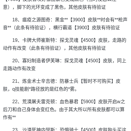
意），脚下的光环变成了黑色，其他皮肤有待验证
18、瘟疫之源图奇：黑金**【3900】皮肤**时会有**枪声
音**（此条有待验证），横行霸道【3900】皮肤有待验证
19、卡牌大师崔斯特：探戈灵魂【4500】皮肤，走路的
动作有改变（此条有待验证），其他皮肤有待验证
20、寡妇制造者伊芙琳：探戈灵魂【4500】皮肤，同上
走路动作有改变
21、炼金术士辛吉德：防暴士兵【暂时不可购买】皮
肤，q技能剧*路径放的是红色的*雾。
22、荒漠屠夫雷克顿：血色暴君【5900】皮肤开启w之
后刀和自己身体会变红色。由于其大所以所有皮肤都可以算
作有**
23、沙漠死神内瑟斯：恐惧骑士【4500】皮肤狗头买这