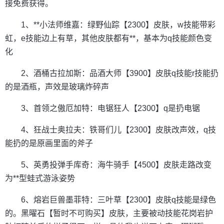
接免费获得。
1、**小法师维嘉：绿野仙踪【2300】皮肤，w技能带彩
虹，e技能边上有草，其他皮肤都有**，基本为q技能颜色变
化
2、酒桶古拉加斯：品酒大师【3900】皮肤q技能r技能扔
的是酒瓶，声效是玻璃炸碎声
3、首领之傲厄加特：电锯狂人【2300】q是扔电锯
4、狂战士奥拉夫：铁哥们儿【2300】皮肤改声效，q技
能扔的是原画里面的斧子
5、英勇投弹手库奇：海牛骑手【4500】皮肤走路改变
为**型蛙式游泳姿势
6、熔岩巨兽墨菲特：三叶草【2300】皮肤q技能是绿色
的。黑曜石【暂时不可购买】皮肤，主要被动技能花岗岩护