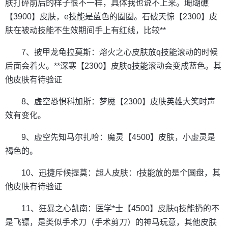
肤打碎前后的样子很不一样，具体我也说不上来。珊瑚礁
【3900】皮肤，e技能是蓝色的圈圈。石破天惊【2300】皮
肤在被动技能不生效期间手上有红线，比较**
7、披甲龙龟拉莫斯：熔火之心皮肤放q技能滚动的时候
后面会着火。**深寒【2300】皮肤q技能滚动会变成蓝色。其
他皮肤有待验证
8、虚空恐惧科加斯：梦魇【2300】皮肤英雄大笑时声
效有变化。
9、虚空先知马尔扎哈：魔灵【4500】皮肤，小虚灵是
褐色的。
10、迅捷斥候提莫：超人皮肤：r技能放的是个圆盘，其
他皮肤有待验证
11、狂暴之心凯南：医学*士【4500】皮肤q技能扔的不
是飞镖，是类似手术刀（手术剪刀）的神马玩意，其他皮肤