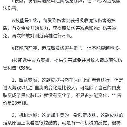
q技能，发射两道飓风汇聚成龙卷风，在1.5秒内造成魔
法伤害。
w技能是12秒，每受到伤害会获得吸收魔法伤害的护
盾，首次释放开始蓄力，获得魔法伤害减免和物理伤害减
免，再次释放对附近英雄进行嘲讽。
e技能向前冲，造成魔法伤害并击飞，但不能穿越地形。
r技能选中友方英雄，提供伤害减免并对敌人造成魔法伤
害和击飞效果。
1、幽蓝梦魇：这款皮肤虽然在原画上面看着还行，但是
进入游戏以后加里奥的变化是比较大，可是除了自己的白皮
肤变成了黑皮肤以外就没有变化了，不具备技能变化，***售
价是23元钱。
2、机械迷城：这是加里奥的一款限定皮肤，这款皮肤的
话从原画上来看是很炫酷的，就是有一种机械的感觉，很符