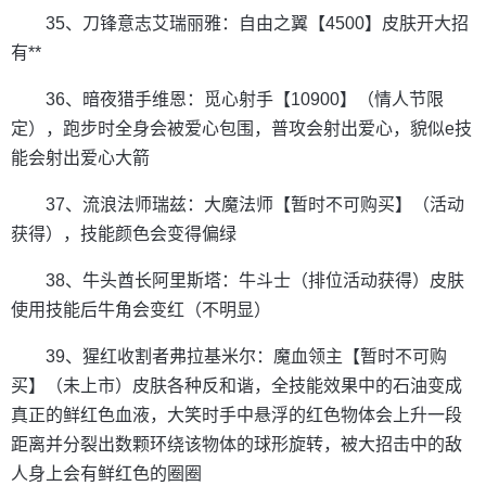
35、刀锋意志艾瑞丽雅：自由之翼【4500】皮肤开大招
有**
36、暗夜猎手维恩：觅心射手【10900】（情人节限
定），跑步时全身会被爱心包围，普攻会射出爱心，貌似e技
能会射出爱心大箭
37、流浪法师瑞兹：大魔法师【暂时不可购买】（活动
获得），技能颜色会变得偏绿
38、牛头酋长阿里斯塔：牛斗士（排位活动获得）皮肤
使用技能后牛角会变红（不明显）
39、猩红收割者弗拉基米尔：魔血领主【暂时不可购
买】（未上市）皮肤各种反和谐，全技能效果中的石油变成
真正的鲜红色血液，大笑时手中悬浮的红色物体会上升一段
距离并分裂出数颗环绕该物体的球形旋转，被大招击中的敌
人身上会有鲜红色的圈圈