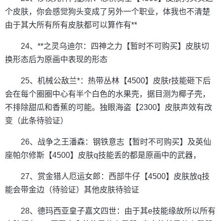
个皮肤，你会感觉狗头变成了另外一个职业，体我也不清楚
由于其大所有所有皮肤都可以算作有**
24、**之灵乌迪尔：四神之力【暂时不可购买】皮肤切
换形态后为原画中表现的形态
25、机械公敌兰*：热带丛林【4500】皮肤r技能砸下后
会在每个圈圈中心有半个白色的水果壳，据目测为椰子壳，
不排除甜瓜和香蕉的可能。独眼海盗【2300】皮肤声效有改
变（此条待验证）
26、战争之王潘森：钢铁意志【暂时不可购买】及英仙
座帕尔修斯【4500】皮肤q技能丢的都是原画中的武器，
27、赏金猎人厄运女郎：西部牛仔【4500】皮肤放q技
能会带金边（待验证）其他皮肤待验证
28、德玛西亚皇子嘉文四世：由于其e技能缘故所以所有