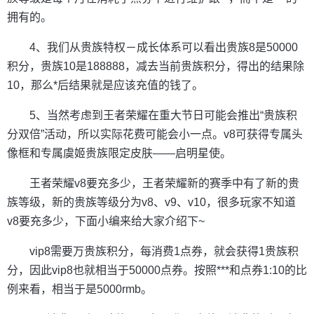
拥有的。
4、我们从贵族特权－成长体系可以看出贵族8是50000
积分，贵族10是188888，减去当前贵族积分，得出的结果除
10，那么*后结果就是应该充值的钱了。
5、当然考虑到王者荣耀在重大节日可能会推出“贵族积
分双倍”活动，所以实际花费可能会小一点。v8可获得专属头
像框和专属虞姬贵族限定皮肤——启明星使。
王者荣耀v8要充多少，王者荣耀新的赛季中有了新的贵
族等级，新的贵族等级分为v8、v9、v10，很多玩家不知道
v8要充多少，下面小编来给大家介绍下~
vip8需要万贵族积分，每消费1点券，就会获得1贵族积
分，因此vip8也就相当于50000点券。按照***和点券1:10的比
例来看，相当于是5000rmb。