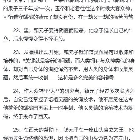
不是玉帝，而是那个一直呆在蟠桃园里的镇元子。蟠桃园里
的果子三千年成*一次，玉帝和老君往往这个时候大宴众神，
可惜看守蟠桃的镇元子却没有份，在一劫又一劫的痛苦煎熬
22、里，镇元子变得阴霾而险恶，他急于延长自己的*
命，后来慢慢变得不择手段。
23、从蟠桃出现开始，镇元子就知道灵蕴是可以收集和
培养的，*关键就是容器的问题，而人类拥有与众神类似的身
体，却对自己身体的潜能浑然不觉，用人类的身体来收集灵
蕴，然后再统一收割——这将是多么完美的容器啊!
24、作为众神里*为**的研究者，镇元子经过多次实验之
后，自觉已经掌握了培植灵蕴的关键技术，他不愿意在这令
他蒙羞的蟠桃园再呆上一时半刻，他以灵蕴的培植技术为筹
码，终于投靠了西天。
25、在西天的帮助下，镇元子在一座山头自立为王，他
经历过生命终结的恐惧，因此把自己的山头命名为万寿山，