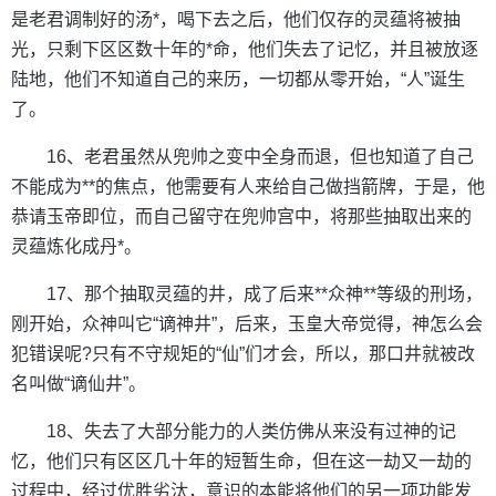
是老君调制好的汤*，喝下去之后，他们仅存的灵蕴将被抽
光，只剩下区区数十年的*命，他们失去了记忆，并且被放逐
陆地，他们不知道自己的来历，一切都从零开始，“人”诞生
了。
16、老君虽然从兜帅之变中全身而退，但也知道了自己
不能成为**的焦点，他需要有人来给自己做挡箭牌，于是，他
恭请玉帝即位，而自己留守在兜帅宫中，将那些抽取出来的
灵蕴炼化成丹*。
17、那个抽取灵蕴的井，成了后来**众神**等级的刑场，
刚开始，众神叫它“谪神井”，后来，玉皇大帝觉得，神怎么会
犯错误呢?只有不守规矩的“仙”们才会，所以，那口井就被改
名叫做“谪仙井”。
18、失去了大部分能力的人类仿佛从来没有过神的记
忆，他们只有区区几十年的短暂生命，但在这一劫又一劫的
过程中，经过优胜劣汰，意识的本能将他们的另一项功能发