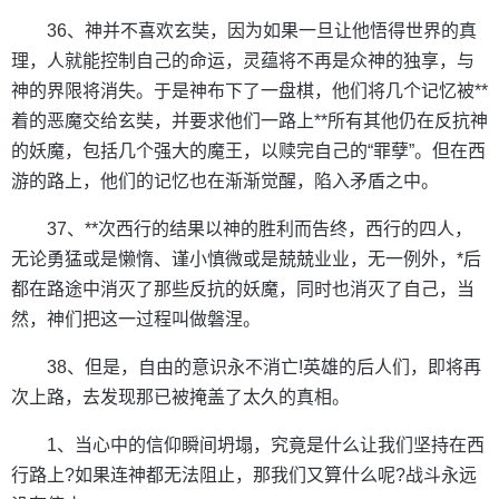
36、神并不喜欢玄奘，因为如果一旦让他悟得世界的真
理，人就能控制自己的命运，灵蕴将不再是众神的独享，与
神的界限将消失。于是神布下了一盘棋，他们将几个记忆被**
着的恶魔交给玄奘，并要求他们一路上**所有其他仍在反抗神
的妖魔，包括几个强大的魔王，以赎完自己的“罪孽”。但在西
游的路上，他们的记忆也在渐渐觉醒，陷入矛盾之中。
37、**次西行的结果以神的胜利而告终，西行的四人，
无论勇猛或是懒惰、谨小慎微或是兢兢业业，无一例外，*后
都在路途中消灭了那些反抗的妖魔，同时也消灭了自己，当
然，神们把这一过程叫做磐涅。
38、但是，自由的意识永不消亡!英雄的后人们，即将再
次上路，去发现那已被掩盖了太久的真相。
1、当心中的信仰瞬间坍塌，究竟是什么让我们坚持在西
行路上?如果连神都无法阻止，那我们又算什么呢?战斗永远