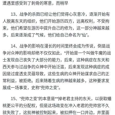
遭遇里感受到了刺骨的寒意，而稍早
13、战争的杀戮已经让他们觉得心灰意冷，逐渐开始有
人脱离东天的组织，他们开始游历四方，远离权利，不受拘
束，他们希望在游历中提升自己的修为，这一部分神越来越
多，后来逐渐成了气候，他们给自己命名为“仙”。
14、战争的影响在漫长的时间里终会成为传说，倒是战
争对众神的影响却绝不仅仅如此，*开始是一个叫做牛魔的战
士发现自己丧失了大部分的能力，后来，这种病症在东天和
西天参与过战争的众神中开始泛滥，后来发现这种病症的成
因是过度透支灵蕴导致，这些生病的众神开始谋求自己的正
常利益，被拒绝。后来随着生病的神越来越多，这种要求发
展成一场事变，史称“兜帅之变”。
15、“兜帅之变”的本意是**掉老君主持的东天，以获取蟠
桃更公平的分配权，但是这场政变在冲入老君的兜帅宫不久
就失败了，这批神被控制起来，被扣押在一口井边，井里面