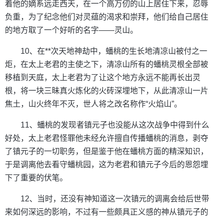
着他的嫡系远走西天，在一个高万仞的山上居住下来，忍辱
负重，为了纪念他们对灵蕴的渴求和崇拜，他们给自己居住
的地方取了一个好听的名字——灵山。
10、在**次天地神劫中，蟠桃的生长地清凉山被付之一
炬，在太上老君的主使之下，清凉山所有的蟠桃灵根全部被
移植到天庭，太上老君为了让这个地方永远不能再长出灵
根，将一块三昧真火炼化的火砖深埋地下，从此清凉山一片
焦土，山火终年不灭，世人将之改名称作“火焰山”。
11、蟠桃的发现者镇元子也没能从这次战争中得到什么
好处，太上老君怪罪他未经允许擅自传播蟠桃的消息，剥夺
了镇元子的一切职务，但是鉴于他在蟠桃方面的精深知识，
于是调离他去看守蟠桃园，这为老君和镇元子今后的恩怨埋
下了重要的伏笔。
12、当时，还没有神知道这一次镇元的调离会给后世带
来如何深远的影响，不过有一些颇具正义感的神从镇元子的