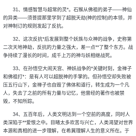
31、情感智慧与超常的灵*。石猴从佛祖的弟子——神仙
的异类——须菩提那里学到了超脱天劫(神的控制)的本领，并
对神制订的规则发起了反抗。
32、这次反抗*后发展到整个妖族与众神的战争，史称第
二次天地神劫，反抗的力量之强大，差一点**了整个东方。战
争持续了漫长的时间，成千上万的神与妖相继战死。
33、在孙悟空大闹天宫、神妖战争的*关键时刻，金禅子
和佛祖打*：是有人可以超脱神的手掌的。但孙悟空却失败被
压五行山下，金禅子也自毁了佛体和道行，转生成为一个凡
人，失去了之前的所有力量与记忆，他曾经的著作也被禁
毁，不知所踪。
34、五百年后，人类文明达到一个空前的高度，同时人
类深陷于**爱恨之中。目睹太多欢苦与兴亡，人类渴望对世界
本源和真相的进一步理解，在希冀理解人生的意义所在。于