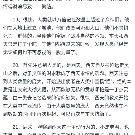
挥得淋漓尽致——繁殖。
19、很快，人类就以万倍记在数量上超过了众神们，他
们在大地上建立了城池，他们改变河流和大山，他们不畏惧
死亡，群体的力量使他们掌握了战胜自然的本领，东天和西
天只是打了个盹，等他们都醒过来的时候，发现人类已经是
无论如何也不可忽视的一股力量了。
20、首先注意到人类的，是西天，西天自从被迫远走灵
山之后，对于灵蕴的渴求就成了西天永恒的话题。西天注意
到人类数量的庞大，开始派出使者在人类中宣扬“悟”，悟的本
质是让大家大彻大悟，从而能够无私的贡献哪怕是一丁点灵
蕴，由于失去记忆造成的信仰缺失，很快，西天的教义开始
在人类中广泛流传，由于人类数量的庞大，西天竟然也在不
到数劫的时间里再次崛起，可以再次与东天抗衡了。
21、后来，观察到西天这一主动行为的，不是老君，也