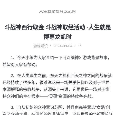
人生就是博尊龙凯时
斗战神西行取金 斗战神取经活动 -人生就是
博尊龙凯时
游戏知识
2024-09-04
1°
1、今天小编为大家介绍一下《斗战神》游戏背景故事，
希望对大家有帮助。
2、在人类诞生之前，东天之神和西天之神之间的战争就
已经持续了很多年，很难说这是一场关乎信仰以及对于世界
本源解释的宗教战争，从源头上来讲，它更像是一场对于维
持众神们的生存根本——“灵蕴”资源的持续争夺战。
3、自从初始的众神意识苏醒，并且由高等意志“女娲”创
造了众神之后，在漫长的岁月演进里，这些世界的**者逐渐分