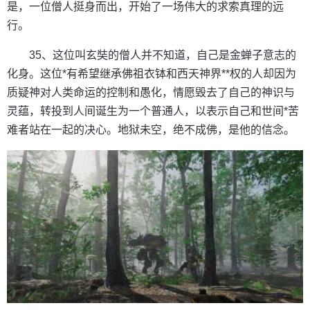
是，一位僧人挺身而出，开始了一场伟大的求索真理的远
行。
35、这位叫玄奘的僧人并不知道，自己是金蝉子意志的
化身。这位*有希望继承佛祖衣钵和西天神界**权的人却因为
质疑神对人类命运的控制和愚化，情愿毁去了自己的神识与
灵蕴，转投到人间诞生为一个普通人，以表示自己和世间*苦
难者站在一起的决心。地狱未空，绝不成佛，是他的信念。