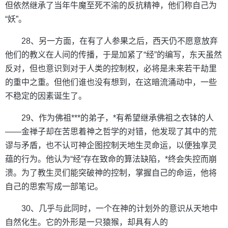
但依然继承了当年牛魔至死不渝的反抗精神，他们称自己为
“妖”。
28、另一方面，在有了人参果之后，西天仍不愿意放弃
他们的教义在人间的传播，于是加紧了“经”的编写，东天虽然
反对，但也意识到对于人类的控制权，必将是未来若干劫里
的重中之重。但他们谁也没有想到，在这暗流涌动中，一些
不稳定的因素诞生了。
29、作为佛祖***的弟子，*有希望继承佛祖之衣钵的人
——金禅子却在苦思着神之哲学的对错，他发现了其中的荒
谬与矛盾，也不认可神企图控制天地生灵命运，以便独享灵
蕴的行为。他认为“经”存在致命的算法缺陷，*终会失控而崩
溃。为了教生灵们能突破神的控制，掌握自己的命运，他将
自己的思索写成一部笔记。
30、几乎与此同时，一个在神的计划外的意识从天地中
自然化生。它的外形是一只猿猴，却具有人的