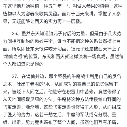
在这里他开始种植一种五千年一*，叫做人参果的植物，这种
植物以人为容器来收集灵蕴。而对于西天来讲，掌握了人参
果，无疑能够让西天的实力再上一层楼。
26、虽然东天知道镇元子背后的力量，但是由于几大势
力间相互制约的微妙平衡，谁也不能把这种关系公然摆上台
面，所以即便东天恨得咬牙切齿，镇元子还是被西天捧上了
“地仙之祖”的位置。东天和西天就这样演着一场真戏，虽然每
个人都知道它是假的。
27、在谪仙井边，那个坚强的牛魔战士利用自己的反刍
之术，吐出了老君的*水，从而成功的将自己的记忆保留下
来，被贬下人间之后，他驻守在积雷山中苦修，竟然修得了
从天地间吸取灵蕴的方法。牛魔将这种方法传授给山野间的
飞禽走兽，渐渐地，这些飞禽走兽也修得了人形，从而组成
了强大的势力，这若干劫之后，牛魔的军队或有分裂、重
组、出走，势力竟也遍布了整个人间，虽然他们互有矛盾，