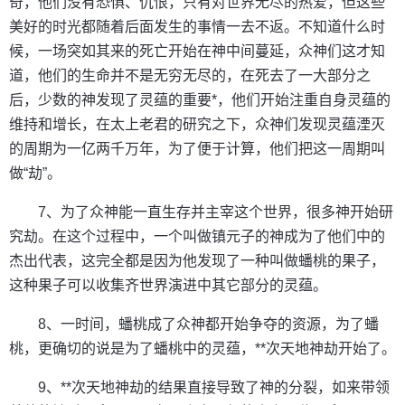
奇，他们没有恐惧、仇恨，只有对世界无尽的热爱，但这些
美好的时光都随着后面发生的事情一去不返。不知道什么时
候，一场突如其来的死亡开始在神中间蔓延，众神们这才知
道，他们的生命并不是无穷无尽的，在死去了一大部分之
后，少数的神发现了灵蕴的重要*，他们开始注重自身灵蕴的
维持和增长，在太上老君的研究之下，众神们发现灵蕴湮灭
的周期为一亿两千万年，为了便于计算，他们把这一周期叫
做“劫”。
7、为了众神能一直生存并主宰这个世界，很多神开始研
究劫。在这个过程中，一个叫做镇元子的神成为了他们中的
杰出代表，这完全都是因为他发现了一种叫做蟠桃的果子，
这种果子可以收集齐世界演进中其它部分的灵蕴。
8、一时间，蟠桃成了众神都开始争夺的资源，为了蟠
桃，更确切的说是为了蟠桃中的灵蕴，**次天地神劫开始了。
9、**次天地神劫的结果直接导致了神的分裂，如来带领