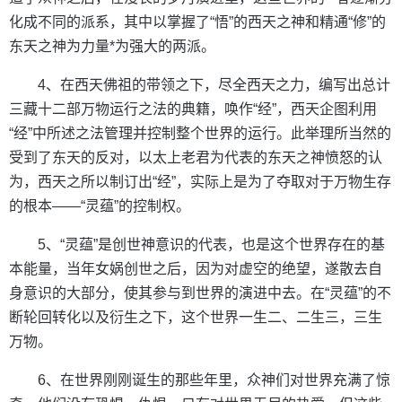
化成不同的派系，其中以掌握了“悟”的西天之神和精通“修”的
东天之神为力量*为强大的两派。
4、在西天佛祖的带领之下，尽全西天之力，编写出总计
三藏十二部万物运行之法的典籍，唤作“经”，西天企图利用
“经”中所述之法管理并控制整个世界的运行。此举理所当然的
受到了东天的反对，以太上老君为代表的东天之神愤怒的认
为，西天之所以制订出“经”，实际上是为了夺取对于万物生存
的根本——“灵蕴”的控制权。
5、“灵蕴”是创世神意识的代表，也是这个世界存在的基
本能量，当年女娲创世之后，因为对虚空的绝望，遂散去自
身意识的大部分，使其参与到世界的演进中去。在“灵蕴”的不
断轮回转化以及衍生之下，这个世界一生二、二生三，三生
万物。
6、在世界刚刚诞生的那些年里，众神们对世界充满了惊