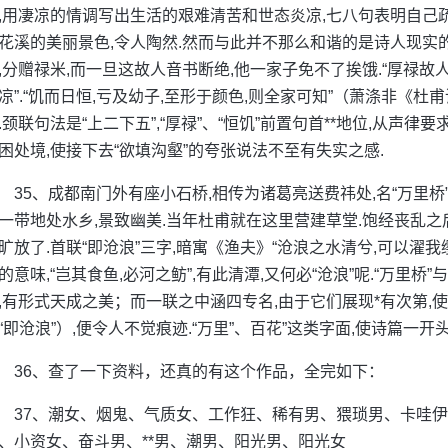
,用凄凉的情调写出生活的艰难清苦和世态炎凉,七八句表明自己
花溪的美丽景色,令人陶然.然而与此并不那么和谐的是诗人现实
,分赠禄米,而一旦这故人音书断绝,他一家子免不了挨饿.“厚禄故
凉”.“饥而日恒,亏及幼子,至形于颜色,则全家可知”（萧涤非《
.颈联句法是“上二下五”,“厚禄”、“恒饥”前置句首**地位,从声律
困处境,使接下去“欲填沟壑”的夸张说法不至有失实之感.
35、成都南门外有座小石桥,相传为诸葛亮送费祎处,名“万里桥”
一带地处水乡,景致幽美.当年杜甫就在这里营建草堂.饱经丧乱
旷放了.首联“即沧浪”三字,暗寓《渔夫》“沧浪之水清兮,可以濯我
的意味,“岂其食鱼,必河之鲂”,有此清潭,又何必“沧浪”呢.“万里桥”与“
,有形式天成之美；而一联之中涵四专名,由于它们展现*有次第,
“即沧浪”）,便令人不觉痕迹.“万里”、百花”这类字面,使诗篇一开
36、查了一下资料，还真的有这个作品，全完如下：
37、潮女、烟鬼、气质女、工作狂、稀有男、猥琐男、卡哇
、小资女、奋斗男、**男、潮男、阳光男、阳光女