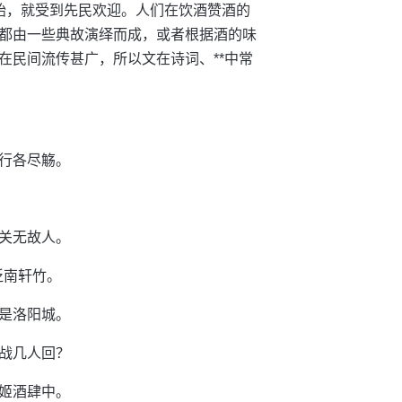
始，就受到先民欢迎。人们在饮酒赞酒的
都由一些典故演绎而成，或者根据酒的味
在民间流传甚广，所以文在诗词、**中常
行各尽觞。
关无故人。
泛南轩竹。
是洛阳城。
战几人回？
姬酒肆中。