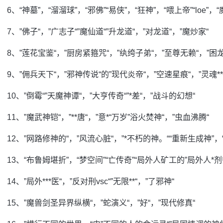
6、“神墓”，“溜溜球”，“邪佛”“易侠”，“狂神”，“喂上帝”“loe”，
7、”佛子“，”广志子“”魔仙道“”升龙道“，”对龙道“，”魔炒家“
8、”莲花宝鉴“，”厨房紧箍咒“，”纨绔子弟“，”至尊无赖“，”困
9、”佣兵天下“，”邪神传说“的”现代炎帝“，”空速星痕“，”灵魂**
10、”倒霉“”天魔神谭“，”大亨传奇“”*差“，”战斗的幻想“
11、”魔武神铠“，”**唐“，”意*“万岁”浴火焚神“，”虫血沸腾“
12、”网路修神的“，”风流心脏“，”*不朽的神。““重新生成神”，
13、“布鲁姆堪折”，“梦空间”“亡传奇”“局外人矿工的”局外人*剂
14、”局外***医“，”反对刑vsc“”无限**“，”了邪神“
15、”魔兽剑圣异界纵横“，”蛇演义“，”好“，”现代修真“