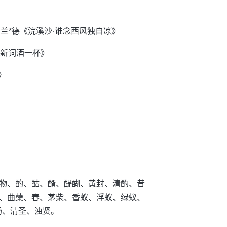
兰*德《浣溪沙·谁念西风独自凉》
曲新词酒一杯》
》
物、酌、酤、醑、醍醐、黄封、清酌、昔
、曲蘖、春、茅柴、香蚁、浮蚁、绿蚁、
汤、清圣、浊贤。