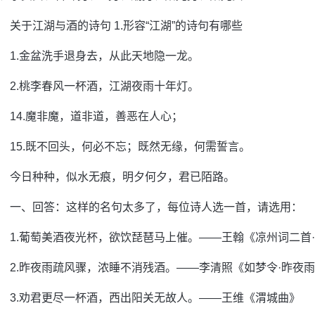
关于江湖与酒的诗句 1.形容“江湖”的诗句有哪些
1.金盆洗手退身去，从此天地隐一龙。
2.桃李春风一杯酒，江湖夜雨十年灯。
14.魔非魔，道非道，善恶在人心；
15.既不回头，何必不忘；既然无缘，何需誓言。
今日种种，似水无痕，明夕何夕，君已陌路。
一、回答：这样的名句太多了，每位诗人选一首，请选用：
1.葡萄美酒夜光杯，欲饮琵琶马上催。——王翰《凉州词二首
2.昨夜雨疏风骤，浓睡不消残酒。——李清照《如梦令·昨夜
3.劝君更尽一杯酒，西出阳关无故人。——王维《渭城曲》