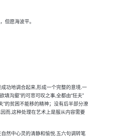
意，但愿海波平。
成功地调合起来,形成一个完整的意境.一
“欲填沟壑”的可悲可叹之事,全都由“狂夫”
狂夫”的贫困不能移的精神；没有后半部分潦
可.因而,这种处理在艺术上是服从内容需要
在自然中心灵的清静和愉悦.五六句调转笔