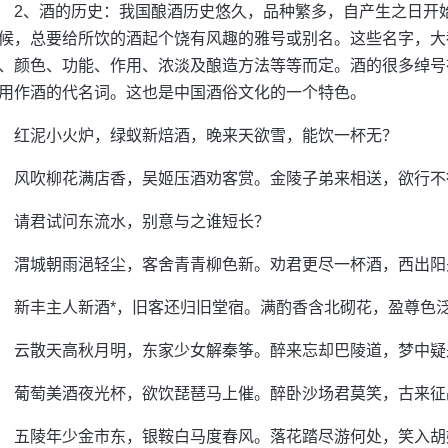
2、酒的历史：我国酿酒历史悠久，品种繁多，自产生之日开
候，总要给所饮的酒起个饶有风趣的雅号或别名。这些名字，大
、颜色、功能、作用、浓淡及酿造方法等等而定。酒的很多绰号
用作酒的代名词。这也是中国酒俗文化的一个特色。
红泥小火炉，绿蚁新焙酒，晚来天欲雪，能饮一杯无？
风吹柳花满店香，吴姬压酒劝客赏。金陵子弟来相送，欲行不
请君试问东流水，别意与之谁短长？
渭城朝雨浥轻尘，客舍青青柳色新。劝君更尽一杯酒，西出阳
新丰主人新酒*，旧客还归旧堂宿。满酌香含北砌花，盈尊色
云散天高秋月明，东家少女解秦筝。醉来忘却巴陵道，梦中疑
葡萄美酒夜光杯，欲饮琵琶马上催。醉卧沙场君莫笑，古来征
五陵年少金市东，银鞍白马度春风。落花踏尽游何处，笑入胡