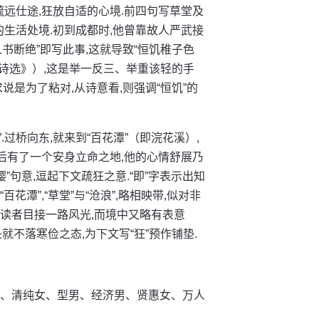
疏远仕途,狂放自适的心境.前四句写草堂及
的生活处境.初到成都时,他曾靠故人严武接
人书断绝”即写此事,这就导致“恒饥稚子色
杜甫诗选》）,这是举一反三、举重该轻的手
要求说是为了粘对,从诗意看,则强调“恒饥”的
.过桥向东,就来到“百花潭”（即浣花溪）,
之后有了一个安身立命之地,他的心情舒展乃
缨”句意,逗起下文疏狂之意.“即”字表示出知
百花潭”,“草堂”与“沧浪”,略相映带,似对非
使读者目接一路风光,而境中又略有表意
头就不落寒俭之态,为下文写“狂”预作铺垫.
伊、清纯女、型男、经济男、贤惠女、万人