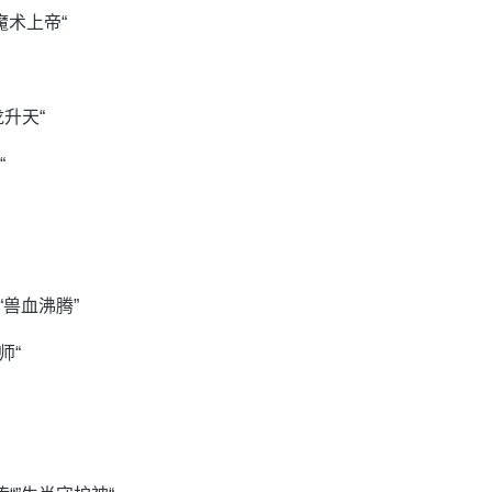
“魔术上帝“
龙升天“
“
“兽血沸腾”
师“