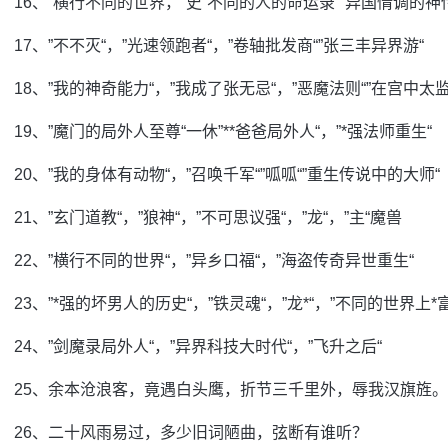
16、”横行不同的世界，“史”不同的人的命运录“”异国情调的神传
17、”不不灭“，”光速领跑者“，”卷轴批发商“”张三丰异界游“
18、”我的神奇能力“，”我成了张无忌“，”恶魔法则“”在宫中太监
19、”魔门的局外人至尊“一休”**爸爸局外人“，”*强法师重生“
20、”我的身体有动物“，”召唤千军“”呱呱“”重生传说中的大师“
21、”玄门道教“，”狼神“，”不可思议强“，”龙“，”主“魔兽
22、”横行不同的世界“，”异乡口福“，”海盗传奇异世重生“
23、”*强的坏男人的历史“，”铁灵魂“，”龙*“，”不同的世界上*
24、”剑魔录局外人“，”异界科技大时代“，”飞升之后“
25、余本沧浪客，竟遇白头鹰，折节三千里外，辱我汉旗旌。
26、二十风雨易过，多少旧词陋曲，弦断有谁听？