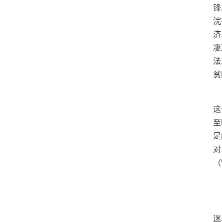
锋
浣
济
凄
法
贫
这
至
足
对
（
迷