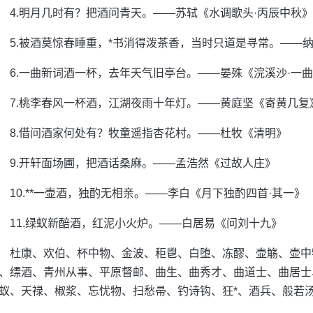
4.明月几时有？把酒问青天。——苏轼《水调歌头·丙辰中秋》
5.被酒莫惊春睡重，*书消得泼茶香，当时只道是寻常。——纳
6.一曲新词酒一杯，去年天气旧亭台。——晏殊《浣溪沙·一
7.桃李春风一杯酒，江湖夜雨十年灯。——黄庭坚《寄黄几复
8.借问酒家何处有？牧童遥指杏花村。——杜牧《清明》
9.开轩面场圃，把酒话桑麻。——孟浩然《过故人庄》
10.**一壶酒，独酌无相亲。——李白《月下独酌四首·其一》
11.绿蚁新醅酒，红泥小火炉。——白居易《问刘十九》
杜康、欢伯、杯中物、金波、秬鬯、白堕、冻醪、壶觞、壶中
、缥酒、青州从事、平原督邮、曲生、曲秀才、曲道士、曲居士
蚁、天禄、椒浆、忘忧物、扫愁帚、钓诗钩、狂*、酒兵、般若