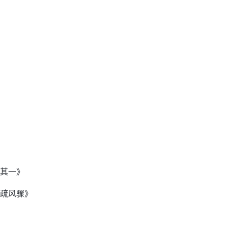
·其一》
雨疏风骤》