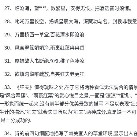
27、临沧海，望“**”，数繁星，安得无恨，把酒话昔时须惊。
28、叱吒万里长空，扬帆星辰大海，深藏功与名。封侯非我
29、万里桥西一草堂,百花潭水即沧浪.
30、风含翠篠娟娟净,雨裛红蕖冉冉香.
31、厚禄故人书断绝,恒饥稚子色凄凉.
32、欲填沟壑唯疏放,自笑狂夫老更狂.
33、《狂夫》值得玩味之处,在于它将两种看似无法调合的情景
是“风含翠篠”、“雨裛红蕖”的赏心悦目之景,一面是“凄凉”“恒饥”、
一形象而统一起来.没有前半部分优美景致的描写,不足以表现“
生计的描述,“狂夫”就会失其所以为“狂夫”.两种成分,真是缺一不
,是十分成功的.
34、诗的前四句细腻地描写了幽美宜人的草堂环境,显示出人