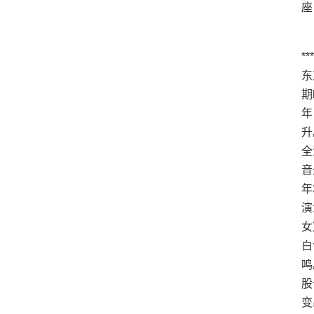
座
*
东
期
年
升
全
音
年
演
女
白
鸣
股
变