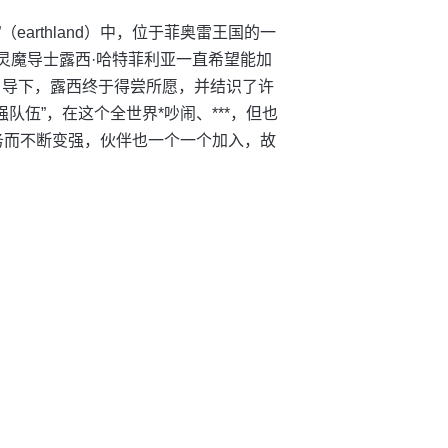
arthland）中，位于菲奥雷王国的一
。星灵魔导士露西·哈特菲利亚一直希望能加
的引导下，露西终于得尝所愿，并结识了许
队伍”，在这个全世界*吵闹、***，但也
务而不断变强，伙伴也一个一个加入，故
！