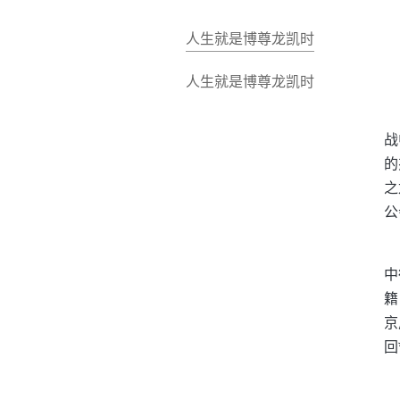
人生就是博尊龙凯时
人生就是博尊龙凯时
战
的
之
公
中
籍
京
回