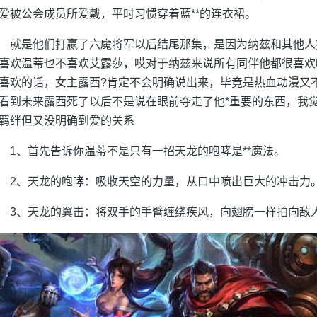
爱被公会成员所爱戴，平时习惯穿着蓝**的连衣裙。
就是他们打赢了六魔将军以后结尾那集，是因为纳兹和其他人
喜欢温蒂也不喜欢艾露莎，哎对于纳兹来说所有同伴他都很喜欢
喜欢的话，女主露西?肯定不会明确说出来，毕竟是热血动漫又
看到未来露西死了以后不是说在眼前夺走了他*重要的东西，我
羁绊但又没明确到爱的关系
1、首先告诉你温蒂不是只有一招天龙的咆哮是**魔法。
2、天龙的咆哮：吸收天空的力量，从口中喷出巨大的冲击力
3、天龙的翼击：将双手的手臂缠绕疾风，向翅膀一样拍向敌