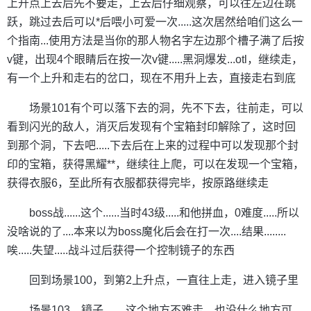
上升点上去后先不要走，上去后仔细观察，可以往左边在跳
跃，跳过去后可以*后喂小可爱一次.....这次居然给咱们这么一
个指南...使用方法是当你的那人物名字左边那个槽子满了后按
v键，出现4个眼睛后在按一次v键.....黑洞爆发...otl，继续走，
有一个上升和走右的岔口，现在不用升上去，直接走右到底
场景101有个可以落下去的洞，先不下去，往前走，可以
看到闪光的敌人，消灭后发现有个宝箱封印解除了，这时回
到那个洞，下去吧.....下去后在上来的过程中可以发现那个封
印的宝箱，获得黑耀**，继续往上爬，可以在发现一个宝箱，
获得衣服6，至此所有衣服都获得完毕，按原路继续走
boss战......这个......当时43级.....和他拼血，0难度.....所以
没啥说的了....本来以为boss魔化后会在打一次....结果........
唉.....失望.....战斗过后获得一个控制镜子的东西
回到场景100，到第2上升点，一直往上走，进入镜子里
场景103，镜子........这个地方不难走，也没什么地方可