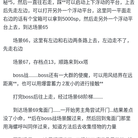
秘*5，然后一直往右走，踩**可以启动上下浮动的平台，上去
后先走左边，可以打开另外一个浮动平台，这里同一平面走
右边的话有个宝箱可以拿到5000sp，然后走另外一个浮动平
台上去，到达场景65
场景66，这里有左边和右边两条路上去，左边走不了，
先走右边
场景67，存档点13，顺路来到xx塔
boss战........boss还有一大群的使魔，可以用风结界在远
距离**，也可以用爆雷蓄力 2发小的进行接触**
打完boss后往上走，经过场景68阶梯........
到达场景69鬼面门......一开始男主角尝试开门...结果差点
没了小命，**后在boss战场景醒过来，然后回到鬼面门那里
用海螺呼叫同伴过来，知道方法后去收集怪物的力量