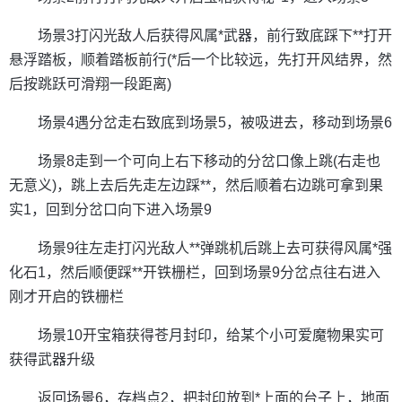
场景3打闪光敌人后获得风属*武器，前行致底踩下**打开
悬浮踏板，顺着踏板前行(*后一个比较远，先打开风结界，然
后按跳跃可滑翔一段距离)
场景4遇分岔走右致底到场景5，被吸进去，移动到场景6
场景8走到一个可向上右下移动的分岔口像上跳(右走也
无意义)，跳上去后先走左边踩**，然后顺着右边跳可拿到果
实1，回到分岔口向下进入场景9
场景9往左走打闪光敌人**弹跳机后跳上去可获得风属*强
化石1，然后顺便踩**开铁栅栏，回到场景9分岔点往右进入
刚才开启的铁栅栏
场景10开宝箱获得苍月封印，给某个小可爱魔物果实可
获得武器升级
返回场景6，存档点2，把封印放到*上面的台子上，地面