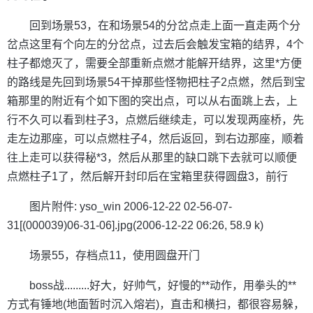
回到场景53，在和场景54的分岔点走上面一直走两个分
岔点这里有个向左的分岔点，过去后会触发宝箱的结界，4个
柱子都熄灭了，需要全部重新点燃才能解开结界，这里*方便
的路线是先回到场景54干掉那些怪物把柱子2点燃，然后到宝
箱那里的附近有个如下图的突出点，可以从右面跳上去，上
行不久可以看到柱子3，点燃后继续走，可以发现两座桥，先
走左边那座，可以点燃柱子4，然后返回，到右边那座，顺着
往上走可以获得秘*3，然后从那里的缺口跳下去就可以顺便
点燃柱子1了，然后解开封印后在宝箱里获得圆盘3，前行
图片附件: yso_win 2006-12-22 02-56-07-
31[(000039)06-31-06].jpg(2006-12-22 06:26, 58.9 k)
场景55，存档点11，使用圆盘开门
boss战.........好大，好帅气，好慢的**动作，用拳头的**
方式有锤地(地面暂时沉入熔岩)，直击和横扫，都很容易躲，