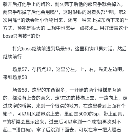
躲开后打他手上的齿轮，耐久完了后他的那只手就会掉入，
两只手都掉了后他会用嘴**，这时狠狠的对着头部**吧，第2
次用嘴**的话会吐小怪物出来，还有一种天上掉东西下来的**
方式，预兆是很大的.....想中也需要一点技术.....用好爆雷这个
boss只有被**的份
打完boss继续前进到场景56，这里和钩爪男对话，然后
继续前行
场景57，存档点12，这里分左，上，右，先走左边吧，
来到场景58
场景58，这里的东西很多，一开始的两个楼梯是互通
的，都没有上去的意义，走*左边的楼梯上去，一路向上，走
过狭窄的桥梁，来到一个很滑的地方，在这里看到上面有个
箱子，可以用风结界跳上去，里面是5000的sp，带上面具，
**的桥梁会显示出来，过去后可以拿到一个戒指(再次对不
起....**语白痴)，拿了后跳到下面去，可以在拿一把大理石