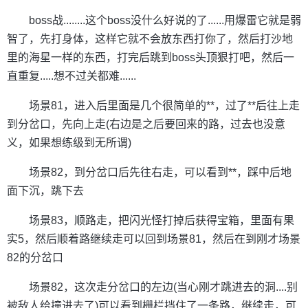
boss战........这个boss没什么好说的了......用爆雷它就是弱
智了，先打身体，这样它就不会放东西打你了，然后打沙地
里的海星一样的东西，打完后跳到boss头顶狠打吧，然后一
直重复.....想不过关都难......
场景81，进入后里面是几个很简单的**，过了**后往上走
到分岔口，先向上走(右边是之后要回来的路，过去也没意
义，如果想练级到无所谓)
场景82，到分岔口后先往右走，可以看到**，踩中后地
面下沉，跳下去
场景83，顺路走，把闪光怪打掉后获得宝箱，里面有果
实5，然后顺着路继续走可以回到场景81，然后在到刚才场景
82的分岔口
场景82，这次走分岔口的左边(当心刚才跳进去的洞....别
被敌人给撞进去了)可以看到栅栏挡住了一条路，继续走，可