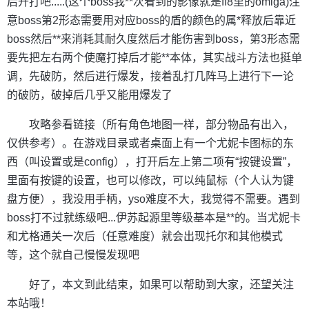
后开打吧.....(这个boss我**次看到的影像就是ff8里的omiga)注
意boss第2形态需要用对应boss的盾的颜色的属*释放后靠近
boss然后**来消耗其耐久度然后才能伤害到boss，第3形态需
要先把左右两个使魔打掉后才能**本体，其实战斗方法也挺单
调，先破防，然后进行爆发，接着乱打几阵马上进行下一论
的破防，破掉后几乎又能用爆发了
攻略参看链接（所有角色地图一样，部分物品有出入，
仅供参考）。在游戏目录或者桌面上有一个尤妮卡图标的东
西（叫设置或是config），打开后左上第二项有“按键设置”，
里面有按键的设置，也可以修改，可以纯鼠标（个人认为键
盘方便），我没用手柄，yso难度不大，我觉得不需要。遇到
boss打不过就练级吧...伊苏起源里等级基本是**的。当尤妮卡
和尤格通关一次后（任意难度）就会出现托尔和其他模式
等，这个就自己慢慢发现吧
好了，本文到此结束，如果可以帮助到大家，还望关注
本站哦！