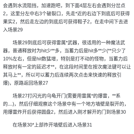
会遇到水流阻挡，加速跑吧，到下面4层左右会遇到分岔点
2，这里分左中右3个破裂口，先走*近的右边下到底后可获得
果实2，然后走左边的到底后可获得鞋子2，在走中间下去进
入场景29
场景29到底后可获得雷属*武器，很适用的一种魔法武
器，普通释放时为hit少**多，当蓄力后是hit多**少(**只少了
10%左右，但是hit数猛增，特别是打不动的怪物，当蓄力后
释放时有一定的延迟才**，在这段时间里在按次魔法键可以让
其马上**，所以可以蓄力后连续两次点击来快速的释放引
爆)，原路返回场景27
场景27打闪光的乌龟开门(需要用雷属*的爆雷，**系
的....)，然后仔细观察这个场景中有一个地方墙壁是裂开的，
用爆雷炸开后获得圆盘2，然后进入刚才解开的门到场景30
在场景30*上部炸开墙壁后进入场景31