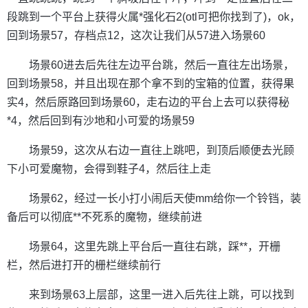
段跳到一个平台上获得火属*强化石2(otl可把你找到了)，ok，
回到场景57，存档点12，这次让我们从57进入场景60
场景60进去后先往左边平台跳，然后一直往左出场景，
回到场景58，并且出现在那个拿不到的宝箱的位置，获得果
实4，然后原路回到场景60，走右边的平台上去可以获得秘
*4，然后回到有沙地和小可爱的场景59
场景59，这次从右边一直往上跳吧，到顶后顺便去光顾
下小可爱魔物，会得到鞋子4，然后往上走
场景62，经过一长小打小闹后天使mm给你一个铃铛，装
备后可以彻底**不死系的魔物，继续前进
场景64，这里先跳上平台后一直往右跳，踩**，开栅
栏，然后进打开的栅栏继续前行
来到场景63上层部，这里一进入后先往上跳，可以找到