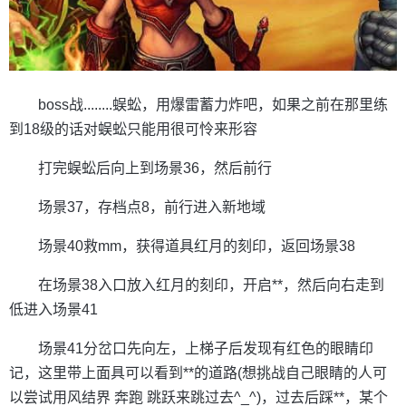
boss战........蜈蚣，用爆雷蓄力炸吧，如果之前在那里练
到18级的话对蜈蚣只能用很可怜来形容
打完蜈蚣后向上到场景36，然后前行
场景37，存档点8，前行进入新地域
场景40救mm，获得道具红月的刻印，返回场景38
在场景38入口放入红月的刻印，开启**，然后向右走到
低进入场景41
场景41分岔口先向左，上梯子后发现有红色的眼睛印
记，这里带上面具可以看到**的道路(想挑战自己眼睛的人可
以尝试用风结界 奔跑 跳跃来跳过去^_^)，过去后踩**，某个