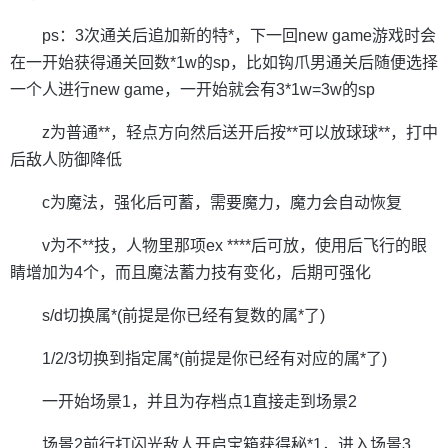
ps：3次通关后追加新的特*，下一回new game游戏时会
在一开始获得通关回数*1w的sp，比如钩爪男通关后随便选择
一个人进行new game，一开始就会有3*1w=3w的sp
z为普通**，轻点方向然后送开后按**可以放球球**，打中
后敌人防御降低
c为魔法，强化后可蓄，需要魔力，魔力会自动恢复
v为不**技，人物里那项ex ****后可放，使用后飞行的眼
睛增加为4个，而且魔法蓄力技有变化，后期可强化
s/d切换属*(前提是你已经有复数的属*了)
1/2/3切换到指定属*(前提是你已经有对应的属*了)
一开始场景1，并且为存档点1直接走到场景2
场景2前行打闪光敌人开启宝箱获得秘*1，进入场景3