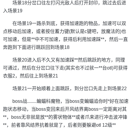
场景18分岔口往左打闪光敌人后打开封印，跳过去后进
入场景19
在场景19一路杀到底，获得加速跑的物品，加速可以双
点移动后加速，或者按住蓄力键(默认是c键吧，放魔法的)也
可加速，但是**中不可加速，获得后利用加速踩**，然后一直
奔跑到下面进行跳跃回到场景18
场景20进入后不久又有加速踩**然后跳跃的地方，同理
可通过，然后在分岔口往下走(其实也不过就一**台otl)可获得
衣服2，然后往上到场景21
场景21一开始顺着上面跳跃，到分岔口先走上到场景22
boss战........蝙蝠科魔物，当boss变蝙蝠追你时*好在加速
跑状态移动，当boss变回来后开风结界离boss一定距离对其
**，boss无非就是放**的雾状物体**或者爪来进行冲击波冲锋
**，前者靠风结界抗着就是了，后者则要躲避otl 12级**