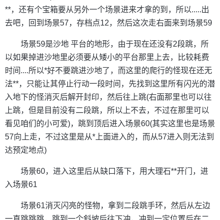
**，还有个宝箱要从另外一个场景进来才拿的到，所以.....出
去吧，回到场景57，存档点12，然后这次走右面来到场景59
场景59是沙地 平台的地形，由于现在还没有2段跳，所
以如果掉进沙地里必须要从矮小的平台那里上去，比较耗费
时间....所以*好不要跳进沙地了，而这里的爬行的怪现在还无
法**，只能让其停止行动一段时间，先找到这里所有闪光的潜
入地下的怪消灭后解开封印，然后往上跳(右面那里也可以往
上跳，但是目前没有二段跳，所以上不去，不过在那里可以
看见咱们的小可爱)，跳到顶后进入场景60(其实这里也是场景
57向上走，不过这里是从*上面进入的，而从57进入则无法到
达预定地点)
场景60，进入这里后从缺口落下，用大理石**开门，进
入场景61
场景61消灭闪亮的怪物，拿到二段跳手环，然后从左边
一直跳跳跳，跳到一个斜坡后往下冲，冲到一定位置后在二