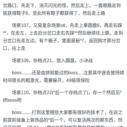
岔路口，先走下，消灭闪光的怪，然后走上，一直顺路走到
底获得鞋子6，至此所有鞋子都获得了，然后走上路
场景107，又是复杂场景otl，先走上拿圆盘6，再走右踩
**，在走左，上去后分岔口走右先踩**然后继续往上跳，走到
分岔口先走左边，有个箱子，里面是秘*7，返回刚才那分岔
口，往上走
场景109，存档点21，放入圆盘，小决战
boss.........还是血拼就能过的boss.....注意其中途会放持续
时间很长的粗激光，需要躲开，49级很保险
场景110，存档点22(*后一个存档点了)，存一个然后见*
终boss吧
boss.........打到这里相信大家都有很好的技术了，在这之
前提前装备上装饰品的*后一个，可以复活两次的那东西，然