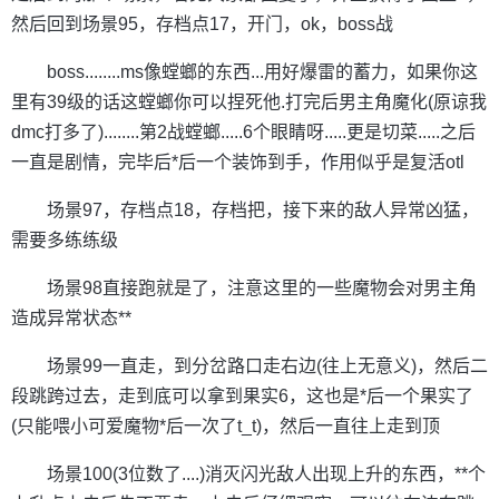
然后回到场景95，存档点17，开门，ok，boss战
boss........ms像螳螂的东西...用好爆雷的蓄力，如果你这
里有39级的话这螳螂你可以捏死他.打完后男主角魔化(原谅我
dmc打多了)........第2战螳螂.....6个眼睛呀.....更是切菜.....之后
一直是剧情，完毕后*后一个装饰到手，作用似乎是复活otl
场景97，存档点18，存档把，接下来的敌人异常凶猛，
需要多练练级
场景98直接跑就是了，注意这里的一些魔物会对男主角
造成异常状态**
场景99一直走，到分岔路口走右边(往上无意义)，然后二
段跳跨过去，走到底可以拿到果实6，这也是*后一个果实了
(只能喂小可爱魔物*后一次了t_t)，然后一直往上走到顶
场景100(3位数了....)消灭闪光敌人出现上升的东西，**个