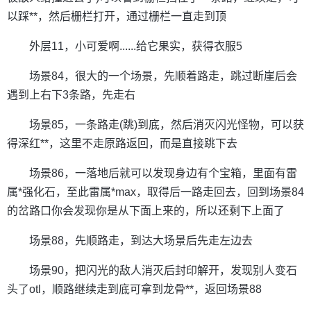
以踩**，然后栅栏打开，通过栅栏一直走到顶
外层11，小可爱啊......给它果实，获得衣服5
场景84，很大的一个场景，先顺着路走，跳过断崖后会
遇到上右下3条路，先走右
场景85，一条路走(跳)到底，然后消灭闪光怪物，可以获
得深红**，这里不走原路返回，而是直接跳下去
场景86，一落地后就可以发现身边有个宝箱，里面有雷
属*强化石，至此雷属*max，取得后一路走回去，回到场景84
的岔路口你会发现你是从下面上来的，所以还剩下上面了
场景88，先顺路走，到达大场景后先走左边去
场景90，把闪光的敌人消灭后封印解开，发现别人变石
头了otl，顺路继续走到底可拿到龙骨**，返回场景88