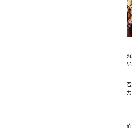
游
导
否
力
值