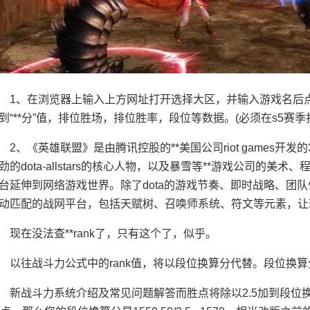
1、在浏览器上输入上方网址打开选择大区，并输入游戏名后点
到“**分”值，排位胜场，排位胜率，段位等数据。(必须在s5赛季打
2、《英雄联盟》是由腾讯控股的**美国公司riot games
劲的dota-allstars的核心人物，以及暴雪等**游戏公司的美
台延伸到网络游戏世界。除了dota的游戏节奏、即时战略、团
动匹配的战网平台，包括天赋树、召唤师系统、符文等元素，让
现在没法查**rank了，只有这个了，似乎。
以往战斗力公式中的rank值，将以段位换算分代替。段位换
新战斗力系统介绍及常见问题解答而胜点将除以2.5加到段位换