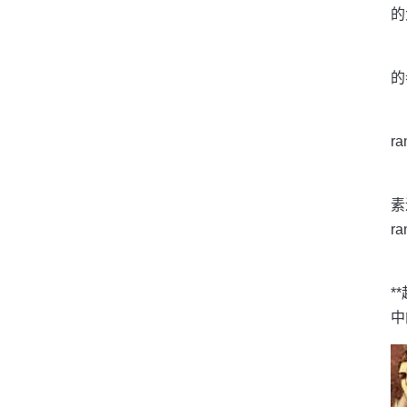
的
的
r
素
r
*
中