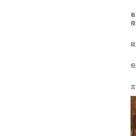
看
摸
就
但
言