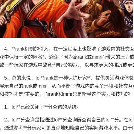
4、**rank机制的引入，在一定程度上也影响了游戏内的社
戏中保持一定的匿名*，避免了因为高rank或mmr而带来的压力或
致一些玩家在游戏中故意**自己的实力，以寻求更大的挑战或更
5、总的来说，lol**rank是一种保护玩家**、提供灵活游
展示自己的rank或mmr，从而平衡了游戏内的竞争环境和社交
和技巧才是*重要的，而rank和mmr只是衡量这些实力和技巧的
1、lol**已经关闭了**分查询的系统。
2、lol**分查询是指通过lol**分查询器查询自己的lol**分。在
，通过参考**分玩家可更直观地知晓自己的实际游戏水平。由于lo