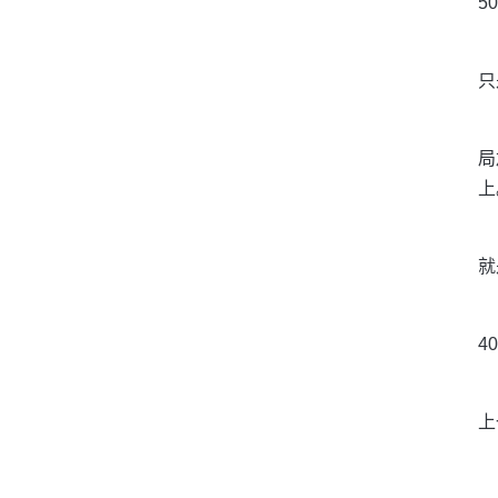
5
只
局
上
就是
40
上