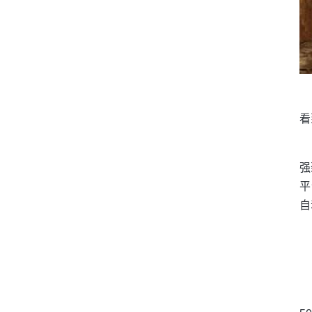
看
强
平
自