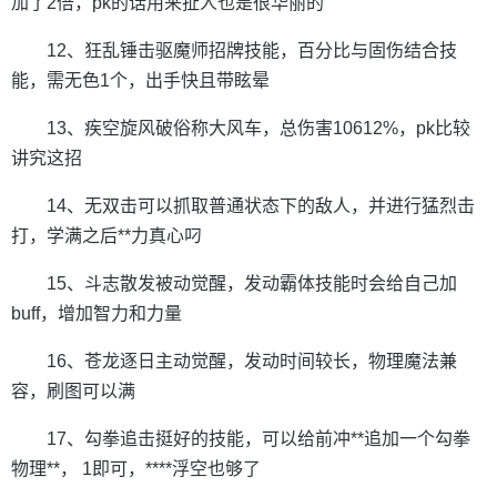
加了2倍，pk的话用来扯人也是很华丽的
12、狂乱锤击驱魔师招牌技能，百分比与固伤结合技
能，需无色1个，出手快且带眩晕
13、疾空旋风破俗称大风车，总伤害10612%，pk比较
讲究这招
14、无双击可以抓取普通状态下的敌人，并进行猛烈击
打，学满之后**力真心叼
15、斗志散发被动觉醒，发动霸体技能时会给自己加
buff，增加智力和力量
16、苍龙逐日主动觉醒，发动时间较长，物理魔法兼
容，刷图可以满
17、勾拳追击挺好的技能，可以给前冲**追加一个勾拳
物理**， 1即可，****浮空也够了