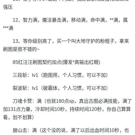
强压
12、智力满，魔法暴击满，移动满，命中满，**满，属
***满
13、等你级别高了，买一个叫大地守护的粉棍子，拿来
刷图是很不错的~
85红汪汪刷图契约加点(爆发*高输出红眼)
三段斩：lv1（跑图用，个人习惯，可以不加）
裂波斩：lv1（破霸体，个人习惯，可以不加）
刀魂卡赞：满（也就180点sp，真远古图必满技能，满了
加131点力量，冷却时间10秒，持续时间120秒，你自己算算
看，划不划算）
崩山击：满（这个没的说，满了以后出血时间10秒，也