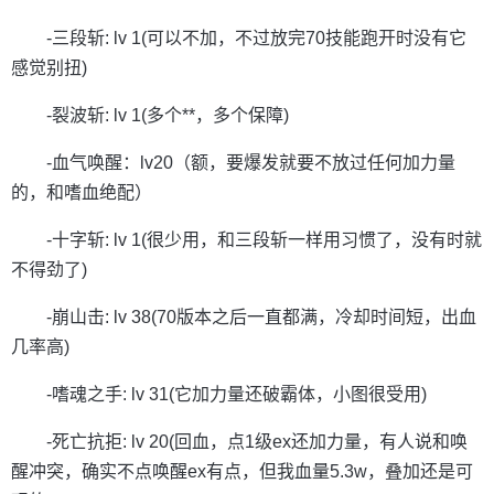
-三段斩: lv 1(可以不加，不过放完70技能跑开时没有它
感觉别扭)
-裂波斩: lv 1(多个**，多个保障)
-血气唤醒：lv20（额，要爆发就要不放过任何加力量
的，和嗜血绝配）
-十字斩: lv 1(很少用，和三段斩一样用习惯了，没有时就
不得劲了)
-崩山击: lv 38(70版本之后一直都满，冷却时间短，出血
几率高)
-嗜魂之手: lv 31(它加力量还破霸体，小图很受用)
-死亡抗拒: lv 20(回血，点1级ex还加力量，有人说和唤
醒冲突，确实不点唤醒ex有点，但我血量5.3w，叠加还是可