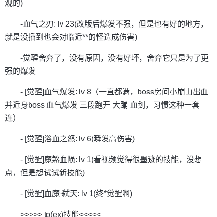
观的)
-血气之刃: lv 23(改版后爆发不强，但是也有好的地方，
就是没插到也会对临近**的怪造成伤害)
-觉醒舍弃了，没有原因，没有好坏，舍弃它只是为了更
强的爆发
- [觉醒]血气爆发: lv 8（一直都满，boss房间小崩山出血
并近身boss 血气爆发 三段跑开 大蹦 血剑，习惯这种一套
连）
- [觉醒]浴血之怒: lv 6(瞬发高伤害)
- [觉醒]魔煞血陨: lv 1(看视频觉得很墨迹的技能，没想
点，但是想试试新技能)
- [觉醒]血魔·弑天: lv 1(终*觉醒啊)
>>>>> tp(ex)技能<<<<<