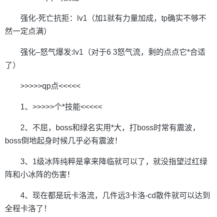
强化-死亡抗拒：lv1（加1就有力量加成，tp确实不够不
然一定点满）
强化–怒气爆发:lv1（对于6 3怒气流，剩的点点它*合适
了）
>>>>>qp点<<<<<
1、>>>>>个*技能<<<<<
2、不屈，boss和绿名实用*大，打boss时常有震波，
boss倒地起身时候几乎必有震波！
3、1级冰阵纯粹是拿来降临就可以了，就没指望过红绿
阵和小冰阵的伤害！
4、现在都是玩卡洛流，几件远3卡洛-cd散件就可以达到
全程卡洛了！