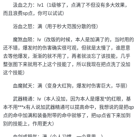
汲血之力：lv1（1级够了，点满了不但没有多大效果，
而且浪费sp点，你可以试试）
浴血之怒：满（用于秒大范围分散的怪）
魔煞血陨：lv（改版的时候，本人是加满了的，当时用的
还不错，爆发时的伤害确实很可观，但就是太慢了，谁愿意
去等他爆发，渐渐的就不用了，再者就淡忘了该技能，几乎
整张图下来就用不上这个技能了，所以我现在把点洗了没加
这个技能）
血魔弑天：满（变身大红狗，爆发时伤害巨大，华丽）
武器精通：lv（本人没加，因为本人是爆发*的红眼，基
本不用***x有人说加武器精通可以提高命中，我想说的是把qp
点的命中加满和装备附带的命中就够了，把sp点省下来加到
别的技能上，作用更大）
血剑或怒气：满（个人习惯，一个意思，）