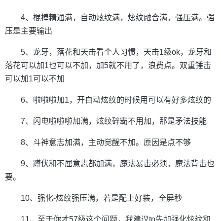
4、棍棒精通满，自动炫纹满，炫纹融合满，强压满。强
压是主要输出
5、龙牙，落花和天击看个人习惯，天击1级ok，龙牙和
落花可以加1也可以不加，加5就不用了，浪费点。双重锤击
可以加1可以不加
6、啦啦啦加1，开自动炫纹的时候用可以有好多炫纹的
7、闪电啦啦啦加满，炫纹碎霸不用加，那是矛法技能
8、斗神意志加满，主动觉醒不加。原因是点不够
9、蹲伏和不屈意志都加满，魔法暴击必须，魔法背击也
要。
10、强化-炫纹强压满，若是配上好装，全屏秒
11、至于你才57级这个问题，我建议tp先加强化炫纹和