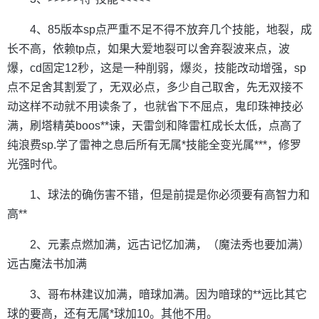
4、85版本sp点严重不足不得不放弃几个技能，地裂，成
长不高，依赖tp点，如果大爱地裂可以舍弃裂波来点，波
爆，cd固定12秒，这是一种削弱，爆炎，技能改动增强，sp
点不足舍其割爱了，无双必点，多少自己取舍，先无双接不
动这样不动就不用读条了，也就省下不屈点，鬼印珠神技必
满，刷塔精英boos**谏，天雷剑和降雷杠成长太低，点高了
纯浪费sp.学了雷神之息后所有无属*技能全变光属***，修罗
光强时代。
1、球法的确伤害不错，但是前提是你必须要有高智力和
高**
2、元素点燃加满，远古记忆加满，（魔法秀也要加满）
远古魔法书加满
3、哥布林建议加满，暗球加满。因为暗球的**远比其它
球的要高，还有无属*球加10。其他不用。