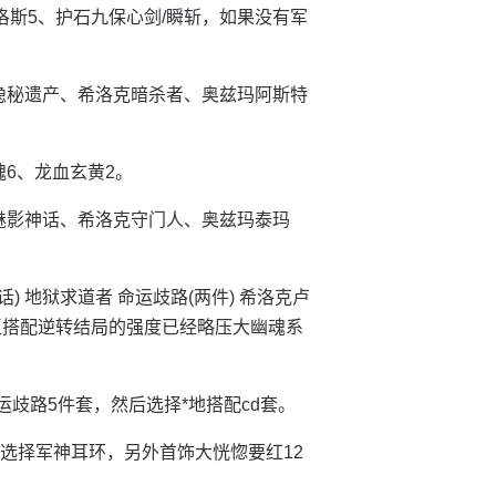
特洛斯5、护石九保心剑/瞬斩，如果没有军
的隐秘遗产、希洛克暗杀者、奥兹玛阿斯特
魂6、龙血玄黄2。
之魅影神话、希洛克守门人、奥兹玛泰玛
话) 地狱求道者 命运歧路(两件) 希洛克卢
玉搭配逆转结局的强度已经略压大幽魂系
命运歧路5件套，然后选择*地搭配cd套。
话选择军神耳环，另外首饰大恍惚要红12