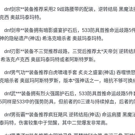
dnf剑宗**装备推荐采用2 9歧路腰带的配装，逆转结局 黑魔
克西 奥兹玛泰玛特。
dnf剑帝**装备拥有暗影盛宴护石后，533防具首推命运歧路
神的隐秘遗产(神话) 希洛克暗杀者 奥兹玛泰玛特。
dnf刃影**装备不三觉推荐歧路，三觉后推荐太*天帝剑 逆转结
 希洛克卢克西 奥兹玛泰玛特或者阿斯特罗斯。
dnf男气功**装备推荐白虎啸魂手套 炙炎之盛宴(神话) 吞噬愤
克暗杀者 奥兹玛阿斯特罗斯，版本*强神话之一，暗抗不够可换
dnf武***装备拥有烈火强踢护石后，533防具首推命运歧路5
5同样是533中的强势防具，但前者的0三速与持续掉血，后者
dnf男街霸**装备推荐疯狂飓风 逆转结局(神话) 命运肩腰 黑
泰玛特，伤害较集中于觉醒，其中二觉爆发非常高。