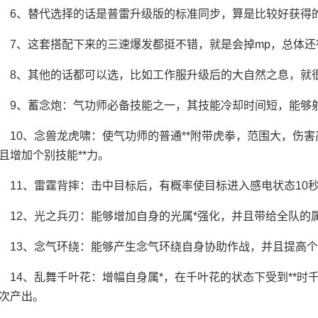
6、替代选择的话是普雷升级版的标准同步，算是比较好获得
7、这套搭配下来的三速爆发都挺不错，就是会掉mp，总体
8、其他的话都可以选，比如工作服升级后的大自然之息，就
9、蓄念炮：气功师必备技能之一，其技能冷却时间短，能够
10、念兽龙虎啸：使气功师的普通**附带虎拳，范围大，伤害
且增加个别技能**力。
11、雷霆背摔：击中目标后，有概率使目标进入感电状态10
12、光之兵刃：能够增加自身的光属*强化，并且带给全队的
13、念气环绕：能够产生念气环绕自身协助作战，并且提高个
14、乱舞千叶花：增幅自身属*，在千叶花的状态下受到**时
次产出。