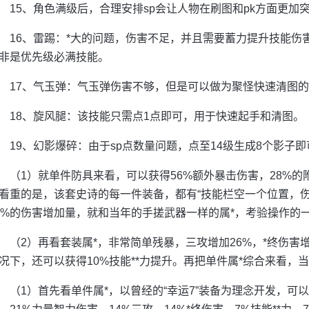
15、角色满级后，合理安排sp会让人物在刷图和pk方面更加
16、雷踢：*大的问题，伤害不足，并且需要蓄力提升技能伤
非是优先级必满技能。
17、气玉弹：气玉弹伤害不够，但是可以做为聚怪快速清图
18、旋风腿：该技能只需点1点即可，用于快速起手和清图。
19、幻影爆碎：由于sp点数量问题，点至14级生成8个影子即
（1）就单件防具来看，可以获得56%额外暴击伤害，28%的
看重的是，该套史诗的每一件装备，都有“技能栏空一个位置，伤害量
0%的伤害增加量，就和当年的手搓武器一样的属*，考验操作的
（2）再看套装属*，非常简单残暴，三攻增加26%，*终伤害增
况下，还可以获得10%技能**力提升。再把单件属*综合来看，当
（1）首先看单件属*，以曾经的“幸运7”装备为理念开发，可以