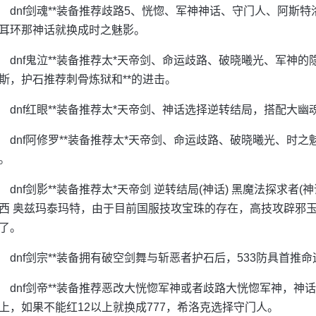
dnf剑魂**装备推荐歧路5、恍惚、军神神话、守门人、阿斯
耳环那神话就换成时之魅影。
dnf鬼泣**装备推荐太*天帝剑、命运歧路、破晓曦光、军神
斯，护石推荐刺骨炼狱和**的进击。
dnf红眼**装备推荐太*天帝剑、神话选择逆转结局，搭配大幽
dnf阿修罗**装备推荐太*天帝剑、命运歧路、破晓曦光、时
。
dnf剑影**装备推荐太*天帝剑 逆转结局(神话) 黑魔法探求者(神
西 奥兹玛泰玛特，由于目前国服技攻宝珠的存在，高技攻辟邪
了。
dnf剑宗**装备拥有破空剑舞与斩恶者护石后，533防具首推
dnf剑帝**装备推荐恶改大恍惚军神或者歧路大恍惚军神，神
上，如果不能红12以上就换成777，希洛克选择守门人。