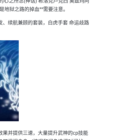
神的心之所念(神话) 希洛克卢克西 奥兹玛阿
是地狱之路的掉血**需要注意。
爆发、续航兼顾的套装，白虎手套 命运歧路
。
面效果并提供三速，大量提升武神的cp技能