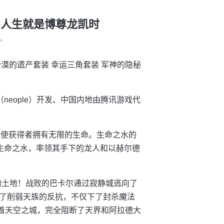
换 -人生就是博尊龙凯时
°
漠的遗产套装 幸运三角套装 军神的隐秘
韩国（neople）开发、中国内地由腾讯游戏代
以使获得者拥有无限的生命。生命之水的
夺生命之水，率领其手下的龙人和以赫尔德
的土地！战败的巴卡尔通过寂静城逃向了
了削弱天族的反抗，不仅下了封杀魔法
卫着天空之城，完全阻断了天界和阿拉德大