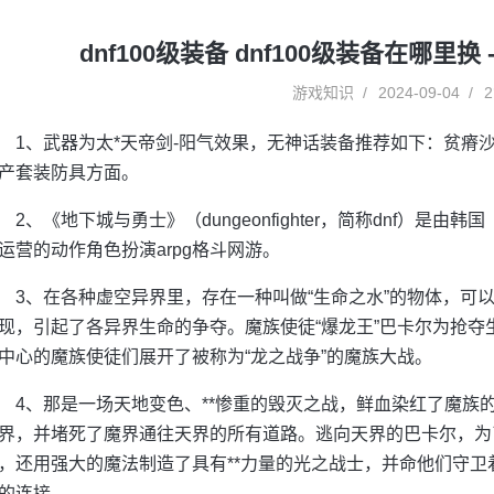
dnf100级装备 dnf100级装备在哪里
游戏知识
2024-09-04
2
1、武器为太*天帝剑-阳气效果，无神话装备推荐如下：贫瘠沙
产套装防具方面。
2、《地下城与勇士》（dungeonfighter，简称dnf）是由
运营的动作角色扮演arpg格斗网游。
3、在各种虚空异界里，存在一种叫做“生命之水”的物体，可
现，引起了各异界生命的争夺。魔族使徒“爆龙王”巴卡尔为抢
中心的魔族使徒们展开了被称为“龙之战争”的魔族大战。
4、那是一场天地变色、**惨重的毁灭之战，鲜血染红了魔族
界，并堵死了魔界通往天界的所有道路。逃向天界的巴卡尔，为
，还用强大的魔法制造了具有**力量的光之战士，并命他们守
的连接。