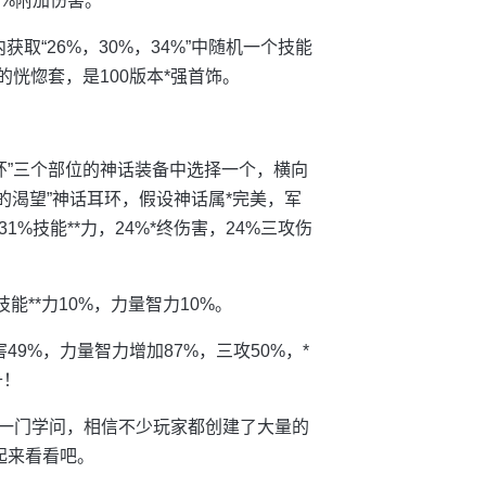
7%附加伤害。
内获取“26%，30%，34%”中随机一个技能
的恍惚套，是100版本*强首饰。
环”三个部位的神话装备中选择一个，横向
后的渴望”神话耳环，假设神话属*完美，军
1%技能**力，24%*终伤害，24%三攻伤
能**力10%，力量智力10%。
9%，力量智力增加87%，三攻50%，*
升！
也是一门学问，相信不少玩家都创建了大量的
起来看看吧。