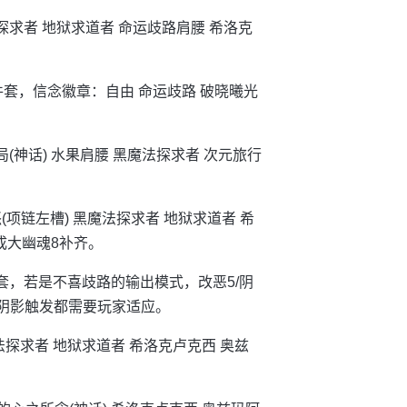
法探求者 地狱求道者 命运歧路肩腰 希洛克
5件套，信念徽章：自由 命运歧路 破晓曦光
局(神话) 水果肩腰 黑魔法探求者 次元旅行
怒(项链左槽) 黑魔法探求者 地狱求道者 希
成大幽魂8补齐。
件套，若是不喜歧路的输出模式，改恶5/阴
的阴影触发都需要玩家适应。
魔法探求者 地狱求道者 希洛克卢克西 奥兹