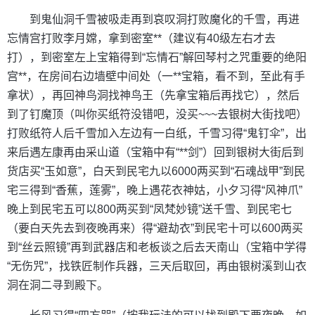
到鬼仙洞千雪被吸走再到哀叹洞打败魔化的千雪，再进
忘情宫打败李月嫦，拿到密室**（建议有40级左右才去
打），到密室左上宝箱得到“忘情石”解回琴村之咒重要的绝阳
宫**，在房间右边墙壁中间处（一**宝箱，看不到，至此有手
拿状），再回神鸟洞找神鸟王（先拿宝箱后再找它），然后
到了钉魔顶（叫你买纸符没错吧，没买~~~去银树大街找吧）
打败纸符人后千雪加入左边有一白纸，千雪习得“鬼钉伞”，出
来后遇左康再由采山道（宝箱中有“**剑”）回到银树大街后到
货店买“玉如意”，白天到民宅九以6000两买到“石魂战甲”到民
宅三得到“香蕉，莲雾”，晚上遇花衣神姑，小夕习得“风神爪”
晚上到民宅五可以800两买到“凤梵妙镜”送千雪、到民宅七
（要白天先去到夜晚再来）得“避劫衣”到民宅十可以600两买
到“丝云照镜”再到武器店和老板谈之后去天南山（宝箱中学得
“无伤咒”，找铁匠制作兵器，三天后取回，再由银树溪到山衣
洞在洞二寻到殿下。