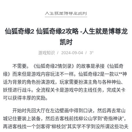
人生就是博尊龙凯时
仙狐奇缘2 仙狐奇缘2攻略 -人生就是博尊龙
凯时
游戏知识
2024-09-04
3°
不需要。《仙狐奇缘2情剑录》的故事是承接《仙狐奇
缘》而来但是游戏内容玩法不一样。仙狐奇缘2是一款以**神
话为背景的角色扮演游戏，玩家需要扮演主角与各种神仙、
妖怪进行战斗。全流程关卡是游戏中的主线任务，完成关卡
可以获得丰厚的奖励。
开始时先回大厅在左边壁画中得到口诀，然后再去常山
城记住要装上装备，然后去客栈前找柳公山学到“奇指神诀”，
再进客栈找一个剑客得“柳枝剑”其实学不学到没所谓这些功夫