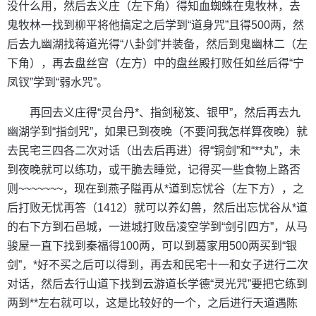
没什么用，然后去义庄（左下角）得知血蜘蛛在鬼牧林，去
鬼牧林一找到柳平将他搞定之后学到“道身咒”且得500两，然
后去九幽湖找蒋道光得“八卦剑”并装备，然后到鬼幽林二（左
下角），再去盘丝宫（左方）中的盘丝殿打败任如丝后得“宁
凤钗”学到“弱水咒”。
再回去义庄得“灵台丹*、指剑秘笈、银甲”，然后再去九
幽湖学到“指剑咒”，如果已到夜晚（不要问我怎样算夜晚）就
去民宅三四各二次对话（出去后再进）得“铜剑”和“**丸”，未
到夜晚就可以练功，或干脆去睡觉，记得买一些食物上路否
则~~~~~~~，现在到燕子隘再从*道到忘忧谷（左下方），之
后打败无忧再答（1412）就可以养幻兽，然后出忘忧谷从*道
的右下方到石邑城，一进城打败岳凌空学到“剑引四方”，从马
骏屋一直下找到秦福得100两，可以到葛家用500两买到“银
剑”，*好不买之后可以得到，再去和民宅十一和女子进行二次
对话，然后去行山道下找到云游道长学德“灵光咒”要把它练到
两到**左右就可以，这是比较好的一个，之后进行天道遇陈