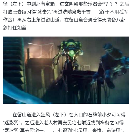
径（左下）中到那有宝箱，进玄阴殿那些乐器会**？？？之后
打败唐素绫习得“冰击咒”再进洗髓泉救千雪，（终于不用孤军
作战）再从右上角进留山道，在留山道会遇姜得天装备八卦
剑打任如丝
在留山道进入狂风（左下）在入口的石碑前小夕可习得
“迷影咒”，之后进入老人村再去民宅七附近找到梅务之习得
“寒冰咒”再去民宅一、二、七得到“七灵甲、米饼，道法甲”，