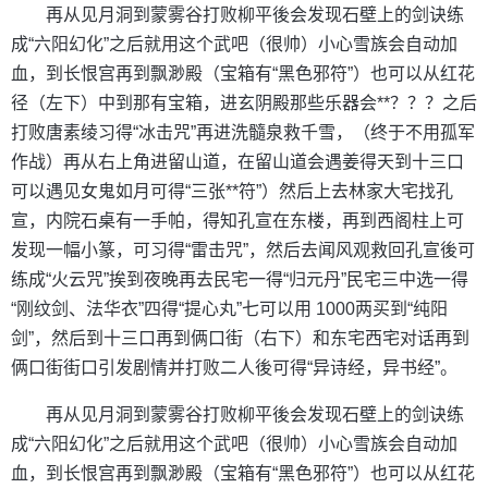
再从见月洞到蒙雾谷打败柳平後会发现石壁上的剑诀练
成“六阳幻化”之后就用这个武吧（很帅）小心雪族会自动加
血，到长恨宫再到飘渺殿（宝箱有“黑色邪符”）也可以从红花
径（左下）中到那有宝箱，进玄阴殿那些乐器会**？？？之后
打败唐素绫习得“冰击咒”再进洗髓泉救千雪，（终于不用孤军
作战）再从右上角进留山道，在留山道会遇姜得天到十三口
可以遇见女鬼如月可得“三张**符”）然后上去林家大宅找孔
宣，内院石桌有一手帕，得知孔宣在东楼，再到西阁柱上可
发现一幅小篆，可习得“雷击咒”，然后去闻风观救回孔宣後可
练成“火云咒”挨到夜晚再去民宅一得“归元丹”民宅三中选一得
“刚纹剑、法华衣”四得“提心丸”七可以用 1000两买到“纯阳
剑”，然后到十三口再到俩口街（右下）和东宅西宅对话再到
俩口街街口引发剧情并打败二人後可得“异诗经，异书经”。
再从见月洞到蒙雾谷打败柳平後会发现石壁上的剑诀练
成“六阳幻化”之后就用这个武吧（很帅）小心雪族会自动加
血，到长恨宫再到飘渺殿（宝箱有“黑色邪符”）也可以从红花