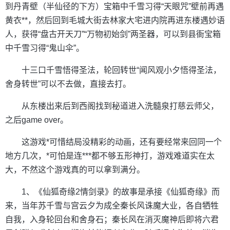
到丹青壁（半仙径的下方）宝箱中千雪习得“天眼咒”壁前再遇
黄衣**，然后回到毛城大街去林家大宅进内院再进东楼遇妙语
人，获得“盘古开天刀”“万物初始剑”两圣器，可以到县衙宝箱
中千雪习得“鬼山伞”。
十三口千雪悟得圣法，轮回转世“闻风观小夕悟得圣法，
舍身转世”可以不去做，直接去打。
从东楼出来后到西阁找到秘道进入洗髓泉打慈云师父，
之后game over。
这游戏*可惜结局没精彩的动画，还有要经常来回同一个
地方几次，*可怕是连***都不够五形神打，游戏难道实在太
大，不然这个游戏真的可以拿到满分。
1、《仙狐奇缘2情剑录》的故事是承接《仙狐奇缘》而
来，当年苏千雪与宫云夕为成全秦长风诛魔大业，各自牺牲
自我，入身轮回台和舍身石；秦长风在消灭魔神后即将六君