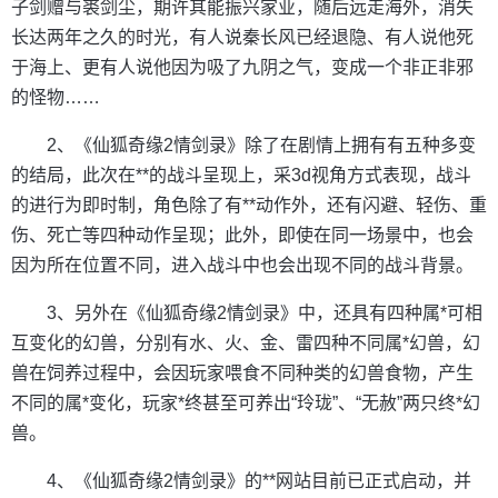
子剑赠与裘剑尘，期许其能振兴家业，随后远走海外，消失
长达两年之久的时光，有人说秦长风已经退隐、有人说他死
于海上、更有人说他因为吸了九阴之气，变成一个非正非邪
的怪物……
2、《仙狐奇缘2情剑录》除了在剧情上拥有有五种多变
的结局，此次在**的战斗呈现上，采3d视角方式表现，战斗
的进行为即时制，角色除了有**动作外，还有闪避、轻伤、重
伤、死亡等四种动作呈现；此外，即使在同一场景中，也会
因为所在位置不同，进入战斗中也会出现不同的战斗背景。
3、另外在《仙狐奇缘2情剑录》中，还具有四种属*可相
互变化的幻兽，分别有水、火、金、雷四种不同属*幻兽，幻
兽在饲养过程中，会因玩家喂食不同种类的幻兽食物，产生
不同的属*变化，玩家*终甚至可养出“玲珑”、“无赦”两只终*幻
兽。
4、《仙狐奇缘2情剑录》的**网站目前已正式启动，并