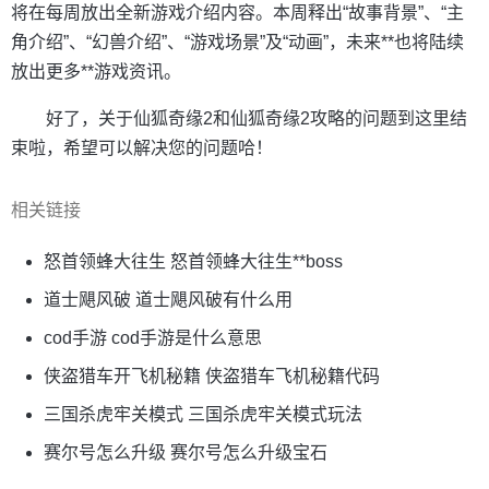
将在每周放出全新游戏介绍内容。本周释出“故事背景”、“主
角介绍”、“幻兽介绍”、“游戏场景”及“动画”，未来**也将陆续
放出更多**游戏资讯。
好了，关于仙狐奇缘2和仙狐奇缘2攻略的问题到这里结
束啦，希望可以解决您的问题哈！
相关链接
怒首领蜂大往生 怒首领蜂大往生**boss
道士飓风破 道士飓风破有什么用
cod手游 cod手游是什么意思
侠盗猎车开飞机秘籍 侠盗猎车飞机秘籍代码
三国杀虎牢关模式 三国杀虎牢关模式玩法
赛尔号怎么升级 赛尔号怎么升级宝石