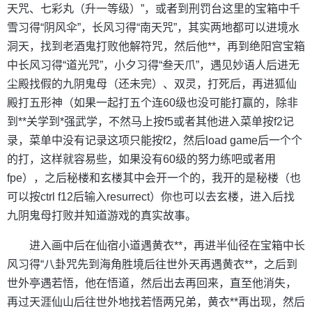
天咒、七彩丸（升一等级）”，或者到刑罚台这里的宝箱中千
雪习得“阴风伞”，长风习得“南天咒”，其实两地都可以进境水
洞天，找到老酒鬼打败他解符咒，然后他**，再到绝阳宫宝箱
中长风习得“道光咒”，小夕习得“叁天爪”，遇见妙语人后进无
尘殿找假的九阴鬼母（还未完）、双灵，打死后，再进狐仙
殿打五形神（如果一起打五个连60级也没可能打赢的，除非
到**关学到*强武学，不然马上按f5或者其他进入菜单按f2记
录，菜单中没有记录这项只能按f2，然后load game后一个个
的打，这样就容易些，如果没有60级的努力练吧或者用
fpe），之后秘楼和玄楼其中会开一个的，我开的是秘楼（也
可以按ctrl f12后输入resurrect）你也可以去玄楼，进入后找
九阴鬼母打败并知道游戏的真实故事。
进入画中后在仙宿小道遇黄衣**，再进半仙径在宝箱中长
风习得“八卦咒先到海角胜境后往世外天再遇黄衣**，之后到
世外亭遇若悟，他在悟道，然后出去再回来，直至他消失，
再过天涯仙山后往世外地找若悟两兄弟，黄衣**再出现，然后