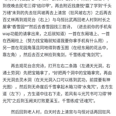
到夜晚去民宅三得“结印甲”，再去附近找唐悦*蠃了学到“千头
万绪”未到的先去狂风坡再去上清宫（狂风坡右方）之后再去
百丈林再到观花台（右上）与乌恒比武再回老人村到村长之
屋拿“香雪园**”然后去香雪园找三首诗，（进去前你的手机有
wap功能的请拿出来，之后就知道）一首在东厢墙上、一首
在西厢柱上（努力找宝箱就知道我要你拿手机有什么用），
另一首在花园角落且同地得到香玉图（在经东厢的花丛中，
靠左角），然后去百丈林捡到鬼剑，千雪练成“鬼剑咒”。
再去观花台念完诗，打开左右二条路（左通天光洞，右
通土劳洞）先把宝箱拿了，*好把两个洞中的宝箱拿完，再由
天光洞去灵木洞（在天光洞入口可以练到武功，前提要有神
光图），然后到无命崖后千雪拿起木箱习得“水鬼咒”，去方生
道（左下），方生道中往右下走，若风有斗光咒书可习得“神
光咒”之后到玉阙关打败夏溪玉，千雪练成“还魂咒”。
然后回到老人村，白天时去上清宫与乌恒对话再回狂风