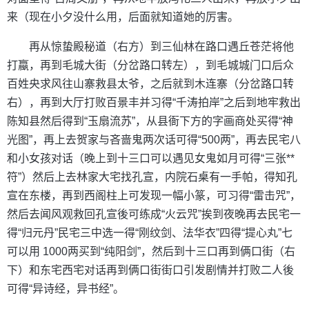
来（现在小夕没什么用，后面就知道她的厉害。
再从惊蛰殿秘道（右方）到三仙林在路口遇丘苍茫将他
打蠃，再到毛城大街（分岔路口转左），到毛城城门口后众
百姓央求风往山寨救县太爷，之后就到木连寨（分岔路口转
右），再到大厅打败百景丰并习得“千涛拍岸”之后到地牢救出
陈知县然后得到“玉扇流苏”，从县衙下方的字画商处买得“神
光图”，再上去贺家与吝啬鬼两次话可得“500两”，再去民宅八
和小女孩对话（晚上到十三口可以遇见女鬼如月可得“三张**
符”）然后上去林家大宅找孔宣，内院石桌有一手帕，得知孔
宣在东楼，再到西阁柱上可发现一幅小篆，可习得“雷击咒”，
然后去闻风观救回孔宣後可练成“火云咒”挨到夜晚再去民宅一
得“归元丹”民宅三中选一得“刚纹剑、法华衣”四得“提心丸”七
可以用 1000两买到“纯阳剑”，然后到十三口再到俩口街（右
下）和东宅西宅对话再到俩口街街口引发剧情并打败二人後
可得“异诗经，异书经”。