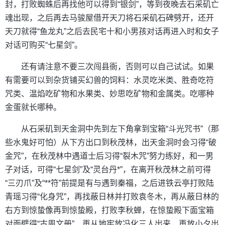
封，打败蜘蛛后再找他可以得到“银剑”，等到夜晚去石采矶亡
魂出现，之后再去马骏屋借开天刀将石采矶石碑劈开，还开
天刀就得“鱼龙丸”之后去民宅十和小男孩对话再进入时和女子
对话可购买“七星剑”。
还有请注意不要三次闯县衙，否则可以自己试试。如果
有需要可以到杂货铺买幻兽的饲料：水灵吃米类、胜奇吃符
咒类、温焰吃矿物和水果类、妙思吃矿物和金属类。吃哪种
金蛋就长哪种。
从石采矶到天金洞中先到左下角拿到宝箱“斗光咒书”（那
些水鬼好可怕）从下方出口到秋茂林，出天金洞时会习得“破
金咒”，在秋茂林中遇道士后习得“裂木咒”努力练好，和一男
子对话，可得“七星剑”及“灵台丹*”，在离开秋茂林之前可得
“三刃爪”及“**符”前提是有与遇到秦福，之后进铁云亭打败陆
青瑶习得“化身咒”，再找蔽日林并打败袁冬木，再从蔽日林的
右方到惊蛰像再到惊蛰殿，打败李秋蝉，在惊蛰殿下面宝箱
对面壁得“古周文册”，再从地牢放冯化三人出来，再放小夕出