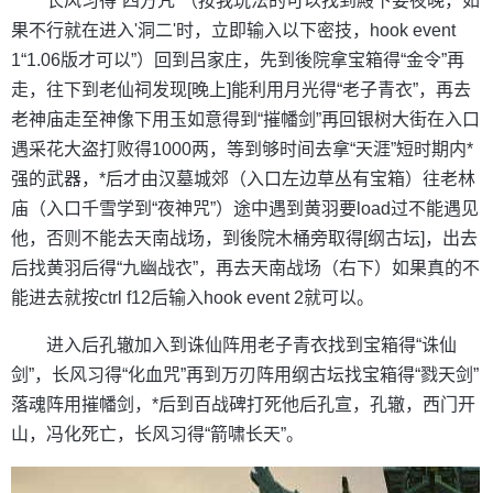
长风习得“四方咒”（按我玩法的可以找到殿下要夜晚，如
果不行就在进入'洞二'时，立即输入以下密技，hook event
1“1.06版才可以”）回到吕家庄，先到後院拿宝箱得“金令”再
走，往下到老仙祠发现[晚上]能利用月光得“老子青衣”，再去
老神庙走至神像下用玉如意得到“摧幡剑”再回银树大街在入口
遇采花大盗打败得1000两，等到够时间去拿“天涯”短时期内*
强的武器，*后才由汉墓城郊（入口左边草丛有宝箱）往老林
庙（入口千雪学到“夜神咒”）途中遇到黄羽要load过不能遇见
他，否则不能去天南战场，到後院木桶旁取得[纲古坛]，出去
后找黄羽后得“九幽战衣”，再去天南战场（右下）如果真的不
能进去就按ctrl f12后输入hook event 2就可以。
进入后孔辙加入到诛仙阵用老子青衣找到宝箱得“诛仙
剑”，长风习得“化血咒”再到万刃阵用纲古坛找宝箱得“戮天剑”
落魂阵用摧幡剑，*后到百战碑打死他后孔宣，孔辙，西门开
山，冯化死亡，长风习得“箭啸长天”。