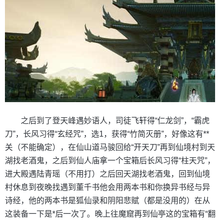
之后到了登天峰遇妙语人，司徒飞轩得“仁龙剑”，“霸虎
刀”，长风习得“玄经咒”，选1，获得“竹简灭册”，好像这有**
关（不能确定），在仙山道马骏回给“开天刀”再到仙境村到天
湖找老酒鬼，之后到仙人庙拿一个宝箱后长风习得“柱天咒”，
进大殿遇陆青瑶（不用打）之后回天湖找老酒鬼，回到仙境
村休息到夜晚找遇到董千书他会用两本书和你换异书经与异
诗经，他的两本书是狐仙录和阴阳悲赋（都是没用的）在从
这装备一下是*后一次了。晚上往魔窟再到仙亭这的宝箱有“翻