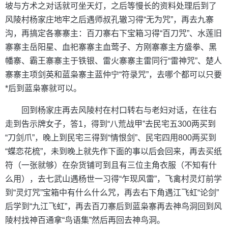
坡与方术之对话就可坐天灯，之后等慢长的资料处理后到了
风陵村杨家庄地牢之后遇师叔孔辙习得“无为咒”，再去九寨
沟，再搞定各寨寨主：百刀寨右下宝箱习得“百刀咒”、水莲旧
寨寨主岳阳星、血祀寨寨主血莺子、方刚寨寨主方盛拳、黑
幡寨、霸王寨寨主于铁银、雷火寨寨主雷同行“雷神咒”、楚人
寨寨主项剑英和蓝枭寨主蓝仲宁“符录咒”，去哪个都可以只要
*后到蓝枭寨就可以。
回到杨家庄再去风陵村在村口转右与老妇对话，在往右
走到告示牌女子，答1，得到“八荒战甲”去民宅五300两买到
“刀剑爪”，晚上到民宅三得到“情恨剑”、民宅四用800两买到
“蝶恋花梳”，未到晚上就先作下面的事以后会回来，再去买纸
符（一张就够）在杂货铺可到且有三位主角衣服（不知有什
么用），去七武山遇杨世一习得“乍现风雷”，飞禽村灵灯前学
到“灵灯咒”宝箱中有什么什么咒，再去右下角遇江飞虹“论剑”
后学到“九江飞虹”，再去百刀寨后到蓝枭寨再去神鸟洞回到风
陵村找神百通拿“鸟语集”然后再回去神鸟洞。