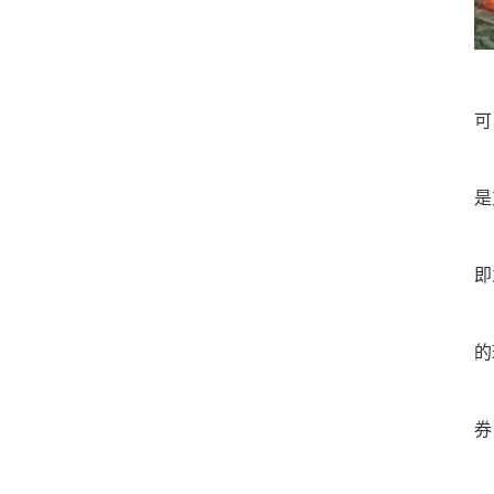
可
是
即
的
券