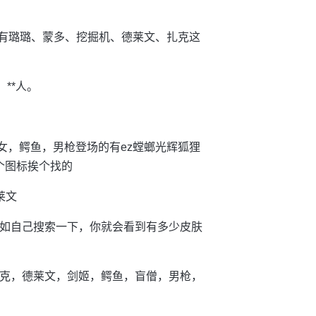
15都有璐璐、蒙多、挖掘机、德莱文、扎克这
**人。
日女，鳄鱼，男枪登场的有ez螳螂光辉狐狸
个图标挨个找的
莱文
不如自己搜索一下，你就会看到有多少皮肤
扎克，德莱文，剑姬，鳄鱼，盲僧，男枪，