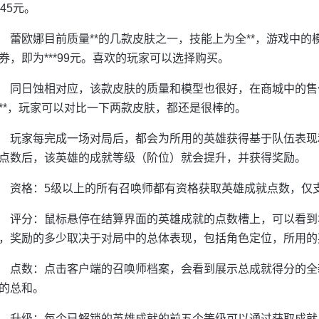
**45元。
蕾欧娜目前质量**的几款皮肤之一，技能上为全**，游戏中的
券，即为***99元。喜欢的玩家可以选择购买。
同日蚀相对应，该款皮肤的质量和模型也很好，在商城中的售价为
**，玩家可以对比一下两款皮肤，都还是很棒的。
玩家每完成一场对局后，都会为所用的英雄获得基于队伍表现
点数后，该英雄的成就等级（阶位）就会提升，并获得奖励。
资格：5级以上的所有召唤师都有资格获取英雄成就点数，仅
评分：鼠标悬停在结算界面的英雄成就的点数槽上，可以看到
，奖励的多少取决于对局中的总体表现，包括角色定位，所用的
点数：点击客户端的召唤师档案，会看到展示总成就得分的全
的总和。
升级：每个已解锁的英雄成就的前五个等级可以通过获取成就