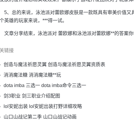
5、总的来说，泳池派对蕾欧娜皮肤是一款既具有审美价值又
个英雄的玩家来说，***得一试。
文章分享结束，泳池派对 蕾欧娜和泳池派对蕾欧娜**的答案
关链接
创造与魔法祈愿灵翼 创造与魔法祈愿灵翼资质表
消消魔法糖 消消魔法糖**玩
dota imba 三选一 dota imba命令三选一
剑3职业 剑三职业介绍配图
lol安妮出装 lol安妮出装打野详细攻略
山口山战记第二季 山口山战记动画