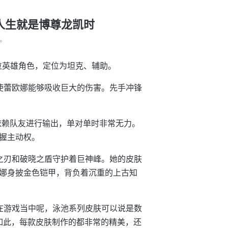
-人生就是博尊龙凯时
°
一位英雄角色，定位为坦克、辅助。
使蕾欧娜能够吸收巨大的伤害。先手冲锋
依赖队友进行输出，单对单时非常无力。
握主动权。
之刃和破晓之盾守护着巨神峰。她的皮肤
娜身披金色铠甲，背负着沉重的上古知
在游戏当中呢，泳池系列皮肤可以说是数
如此，每款皮肤制作的都非常的精美，还