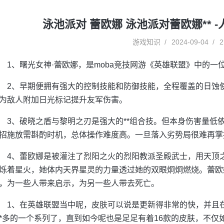
泳池派对 蕾欧娜 泳池派对蕾欧娜** 
游戏知识
2024-09-04
2
1、曙光女神·蕾欧娜，是moba竞技网游《英雄联盟》中的
2、早期便拥有强大的控制技能和防御技能，全程覆盖的日蚀
为敌人附加日光标记提升友军伤害。
3、破晓之盾与黎明之刃是强大的**组合技。但本身伤害量低
招施放需斟酌时机，总体操作难度高。一旦落入劣势局很难再掌
4、蕾欧娜是被灌注了烈阳之火的烈阳教派圣殿武士，用天顶
烁着星火，她体内天界星灵的力量透过她的双眼炯炯燃烧。蕾欧
，为一些人带来启示，为另一些人带去死亡。
1、在英雄联盟当中呢，皮肤可以说是更新得非常的快，并且
*多的一个系列了，直到如今呢也是足足有着16款的皮肤，不仅