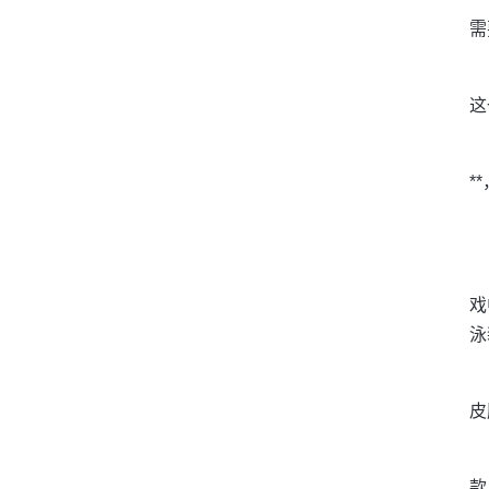
需
这
*
戏
泳
皮
款