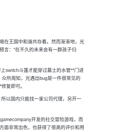
暗在王国中和谐共存着。然而渐渐地，光
预言：“在不久的未来会有一群孩子归
switch斗篷才能穿过墓土的水管**门进
g：众所周知，光遇出bug是一件很常见的
*修复即可。
线，所以国内只能找一家公司代理，另开一
amecompany开发的社交冒险游戏，而
方面非常出色，也获得了很高的评价和用