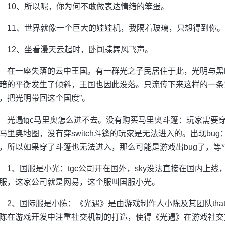
10、所以呢，你为何不敢做表达情绪的笨蛋。
11、世界就像一个巨大的娃娃机，我隔着玻璃，只想得到你。
12、坐看漫天云起时，卧闻蝶舞风飞声。
在一座失落的云中王国。有一群光之子民居住于此，光明与黑
暗的平衡发生了倾斜，王国也因此没落。只流传下来这样的一条
，把光明带回这个国度”。
光遇tgc马里奥怎么进不去。没有购买马里奥斗篷：玩家需要穿上
马里奥地图，没有穿switch斗篷的玩家是无法进入的。出现bu
，所以如果穿了斗篷也无法进入，那么可能是游戏出bug了，等*
1、国服是小光：tgc公司开在国外，sky没法直接在国内上
服，这家公司就是网易，这个服叫国服小光。
2、国际服是小陈：《光遇》是由游戏制作人小陈及其团队thatg
陈在游戏开发中注重社交机制的打造，使得《光遇》在游戏社交