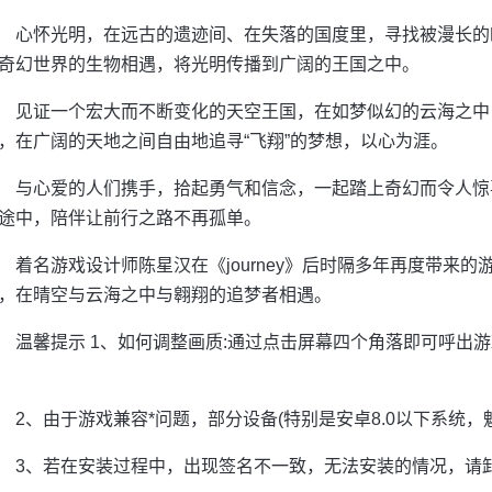
心怀光明，在远古的遗迹间、在失落的国度里，寻找被漫长的
奇幻世界的生物相遇，将光明传播到广阔的王国之中。
见证一个宏大而不断变化的天空王国，在如梦似幻的云海之中
，在广阔的天地之间自由地追寻“飞翔”的梦想，以心为涯。
与心爱的人们携手，拾起勇气和信念，一起踏上奇幻而令人惊
途中，陪伴让前行之路不再孤单。
着名游戏设计师陈星汉在《journey》后时隔多年再度带来
，在晴空与云海之中与翱翔的追梦者相遇。
温馨提示 1、如何调整画质:通过点击屏幕四个角落即可呼出游
2、由于游戏兼容*问题，部分设备(特别是安卓8.0以下系统，魅
3、若在安装过程中，出现签名不一致，无法安装的情况，请