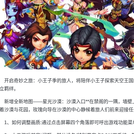
开启奇妙之旅：小王子季的旅人，将陪伴小王子探索天空王国
立羁绊。
新增全新地图——星光沙漠：沙漠入口**在禁阁的一隅，墙
着沙漠与花园，玫瑰向导在沙漠的中心静候着旅人们前来迎接任
1、如何调整画质:通过点击屏幕四个角落即可呼出游戏功能菜