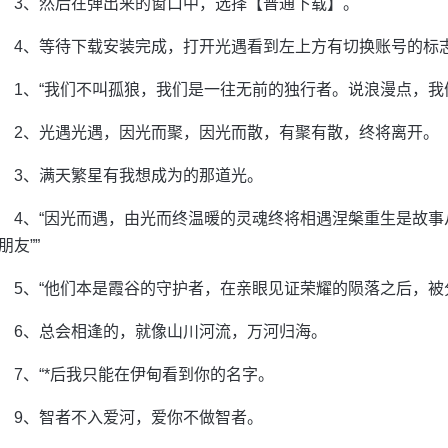
3、然后在弹出来的窗口中，选择【普通下载】。
4、等待下载安装完成，打开光遇看到左上方有切换账号的标
1、“我们不叫孤狼，我们是一往无前的独行者。说浪漫点，我
2、光遇光遇，因光而聚，因光而散，有聚有散，终将离开。
3、满天繁星有我想成为的那道光。
4、“因光而遇，由光而终温暖的灵魂终将相遇涅槃重生是故事
朋友””
5、“他们本是霞谷的守护者，在亲眼见证荣耀的陨落之后，被
6、总会相逢的，就像山川河流，万河归海。
7、“*后我只能在伊甸看到你的名字。
9、智者不入爱河，爱你不做智者。