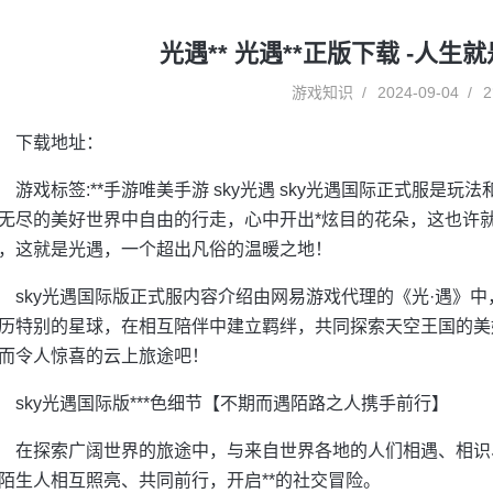
光遇** 光遇**正版下载 -人
游戏知识
2024-09-04
2
下载地址：
游戏标签:**手游唯美手游 sky光遇 sky光遇国际正式服是
无尽的美好世界中自由的行走，心中开出*炫目的花朵，这也许
，这就是光遇，一个超出凡俗的温暖之地！
sky光遇国际版正式服内容介绍由网易游戏代理的《光·遇》
历特别的星球，在相互陪伴中建立羁绊，共同探索天空王国的美
而令人惊喜的云上旅途吧！
sky光遇国际版***色细节【不期而遇陌路之人携手前行】
在探索广阔世界的旅途中，与来自世界各地的人们相遇、相识
陌生人相互照亮、共同前行，开启**的社交冒险。