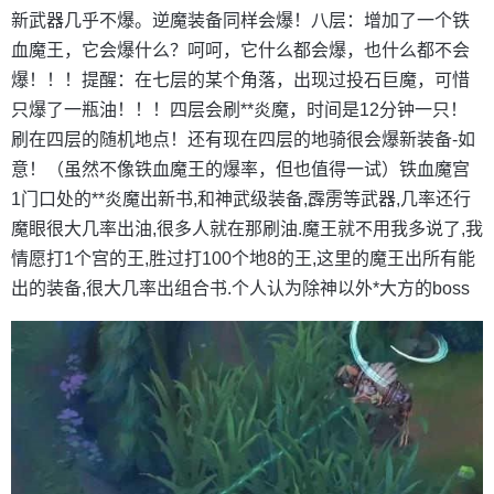
新武器几乎不爆。逆魔装备同样会爆！八层：增加了一个铁
血魔王，它会爆什么？呵呵，它什么都会爆，也什么都不会
爆！！！提醒：在七层的某个角落，出现过投石巨魔，可惜
只爆了一瓶油！！！四层会刷**炎魔，时间是12分钟一只！
刷在四层的随机地点！还有现在四层的地骑很会爆新装备-如
意！（虽然不像铁血魔王的爆率，但也值得一试）铁血魔宫
1门口处的**炎魔出新书,和神武级装备,霹雳等武器,几率还行
魔眼很大几率出油,很多人就在那刷油.魔王就不用我多说了,我
情愿打1个宫的王,胜过打100个地8的王,这里的魔王出所有能
出的装备,很大几率出组合书.个人认为除神以外*大方的boss