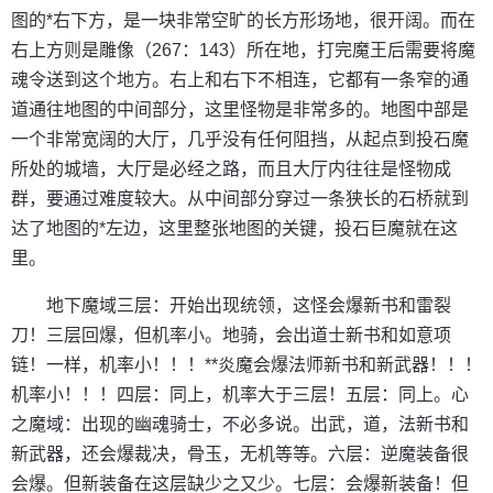
图的*右下方，是一块非常空旷的长方形场地，很开阔。而在
右上方则是雕像（267：143）所在地，打完魔王后需要将魔
魂令送到这个地方。右上和右下不相连，它都有一条窄的通
道通往地图的中间部分，这里怪物是非常多的。地图中部是
一个非常宽阔的大厅，几乎没有任何阻挡，从起点到投石魔
所处的城墙，大厅是必经之路，而且大厅内往往是怪物成
群，要通过难度较大。从中间部分穿过一条狭长的石桥就到
达了地图的*左边，这里整张地图的关键，投石巨魔就在这
里。
地下魔域三层：开始出现统领，这怪会爆新书和雷裂
刀！三层回爆，但机率小。地骑，会出道士新书和如意项
链！一样，机率小！！！**炎魔会爆法师新书和新武器！！！
机率小！！！四层：同上，机率大于三层！五层：同上。心
之魔域：出现的幽魂骑士，不必多说。出武，道，法新书和
新武器，还会爆裁决，骨玉，无机等等。六层：逆魔装备很
会爆。但新装备在这层缺少之又少。七层：会爆新装备！但