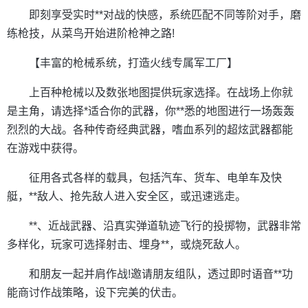
即刻享受实时**对战的快感，系统匹配不同等阶对手，磨
练枪技，从菜鸟开始进阶枪神之路!
【丰富的枪械系统，打造火线专属军工厂】
上百种枪械以及数张地图提供玩家选择。在战场上你就
是主角，请选择*适合你的武器，你**悉的地图进行一场轰轰
烈烈的大战。各种传奇经典武器，嗜血系列的超炫武器都能
在游戏中获得。
征用各式各样的载具，包括汽车、货车、电单车及快
艇，**敌人、抢先敌人进入安全区，或迅速逃走。
**、近战武器、沿真实弹道轨迹飞行的投掷物，武器非常
多样化，玩家可选择射击、埋身**，或烧死敌人。
和朋友一起并肩作战!邀请朋友组队，透过即时语音**功
能商讨作战策略，设下完美的伏击。