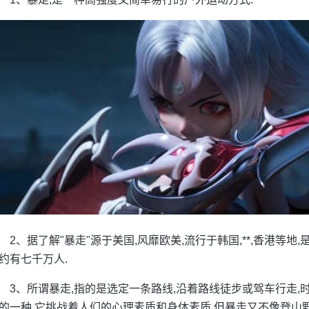
2、据了解"暴走"源于美国,风靡欧美,流行于韩国,**,香港等地
约有七千万人.
3、所谓暴走,指的是选定一条路线,沿着路线徒步或驾车行走,
的一种,它挑战着人们的心理素质和身体素质,但暴走又不像登山