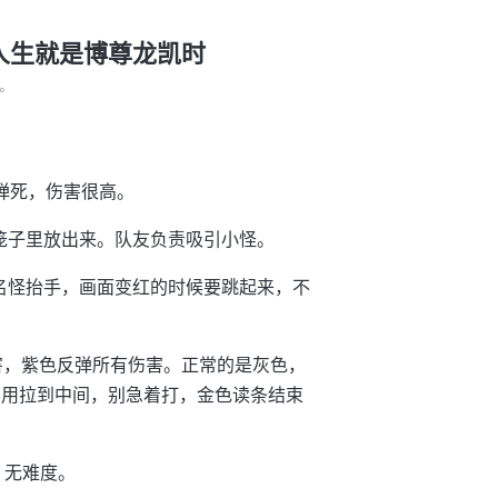
-人生就是博尊龙凯时
°
弹死，伤害很高。
笼子里放出来。队友负责吸引小怪。
名怪抬手，画面变红的时候要跳起来，不
伤害，紫色反弹所有伤害。正常的是灰色，
不用拉到中间，别急着打，金色读条结束
。无难度。