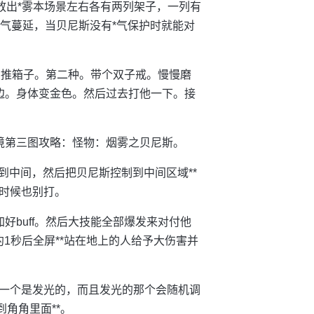
会放出*雾本场景左右各有两列架子，一列有
*气蔓延，当贝尼斯没有*气保护时就能对
。推箱子。第二种。带个双子戒。慢慢磨
边。身体变金色。然后过去打他一下。接
境第三图攻略：怪物：烟雾之贝尼斯。
到中间，然后把贝尼斯控制到中间区域**
时候也别打。
好buff。然后大技能全部爆发来对付他
约1秒后全屏**站在地上的人给予大伤害并
一个是发光的，而且发光的那个会随机调
角角里面**。