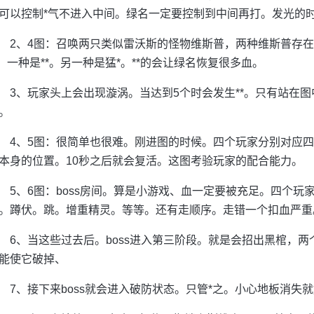
可以控制*气不进入中间。绿名一定要控制到中间再打。发光的时
2、4图：召唤两只类似雷沃斯的怪物维斯普，两种维斯普存
*！一种是**。另一种是猛*。**的会让绿名恢复很多血。
3、玩家头上会出现漩涡。当达到5个时会发生**。只有站在
。
4、5图：很简单也很难。刚进图的时候。四个玩家分别对应四
本身的位置。10秒之后就会复活。这图考验玩家的配合能力。
5、6图：boss房间。算是小游戏、血一定要被充足。四个
。蹲伏。跳。增重精灵。等等。还有走顺序。走错一个扣血严重
6、当这些过去后。boss进入第三阶段。就是会招出黑棺，两
能使它破掉、
7、接下来boss就会进入破防状态。只管*之。小心地板消