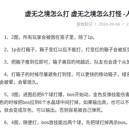
虚无之境怎么打 虚无之境怎么打怪 
游戏知识
2024-09-04
2
1、2图，所有玩家会被困在笼子里，除了1p。
2、1p去打箱子，箱子变红以后不能打，打变红的箱子会被反
3、把箱子推到位即可，箱子离目的地越近，队友也会逐个从
4、打箱子的时候尽量避免打到怪，可以更快的移动箱子，绿
会被晕，会晕很久。
5、3图，进图后把6个球打爆，bos开始动，金色反弹技能
色的时候把bos拉到6个水晶球中间打掉，如果输出高，也可以
，就会变成灰色，可以输出。否则容易被自己弹死。
6、4图，随便打，bos放技能出两个球，先把球打掉再杀bos