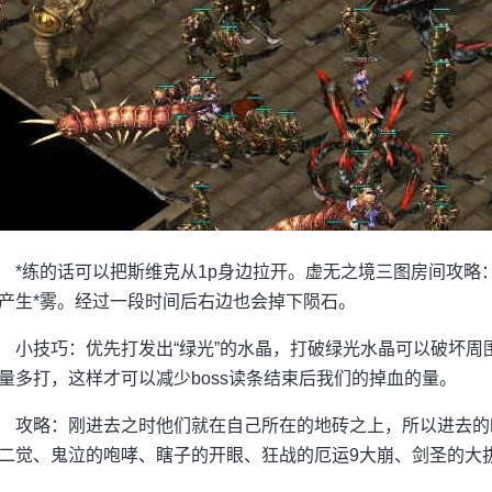
*练的话可以把斯维克从1p身边拉开。虚无之境三图房间攻略
产生*雾。经过一段时间后右边也会掉下陨石。
小技巧：优先打发出“绿光”的水晶，打破绿光水晶可以破坏
量多打，这样才可以减少boss读条结束后我们的掉血的量。
攻略：刚进去之时他们就在自己所在的地砖之上，所以进去的
二觉、鬼泣的咆哮、瞎子的开眼、狂战的厄运9大崩、剑圣的大