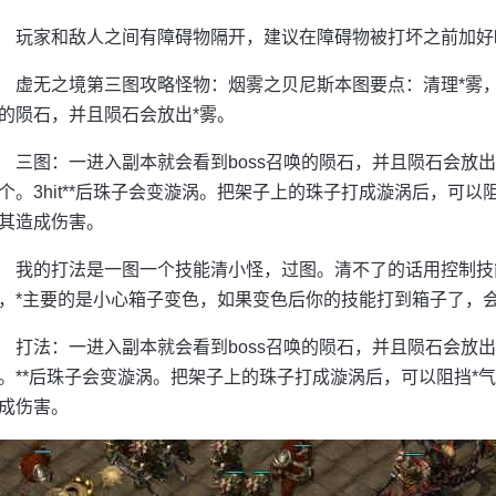
玩家和敌人之间有障碍物隔开，建议在障碍物被打坏之前加好b
虚无之境第三图攻略怪物：烟雾之贝尼斯本图要点：清理*雾
的陨石，并且陨石会放出*雾。
三图：一进入副本就会看到boss召唤的陨石，并且陨石会放
个。3hit**后珠子会变漩涡。把架子上的珠子打成漩涡后，可以
其造成伤害。
我的打法是一图一个技能清小怪，过图。清不了的话用控制技
，*主要的是小心箱子变色，如果变色后你的技能打到箱子了，
打法：一进入副本就会看到boss召唤的陨石，并且陨石会放
。**后珠子会变漩涡。把架子上的珠子打成漩涡后，可以阻挡*
成伤害。