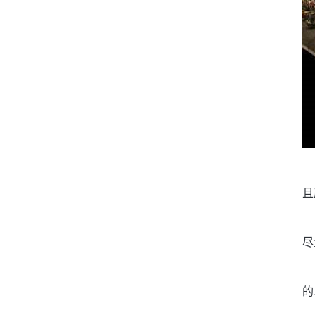
且
尽
的