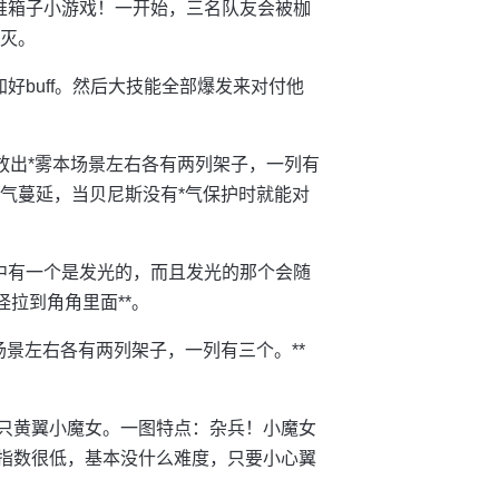
推箱子小游戏！一开始，三名队友会被枷
消灭。
好buff。然后大技能全部爆发来对付他
会放出*雾本场景左右各有两列架子，一列有
*气蔓延，当贝尼斯没有*气保护时就能对
中有一个是发光的，而且发光的那个会随
拉到角角里面**。
场景左右各有两列架子，一列有三个。**
4只黄翼小魔女。一图特点：杂兵！小魔女
险指数很低，基本没什么难度，只要小心翼