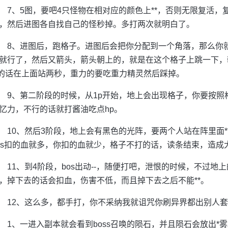
7、5图，要吧4只怪物在相对应的颜色上**，否则无限复活
，然后进图各自找自己的怪秒掉。多打两次就明白了。
8、进图后，跑格子。进图后会把你分配到一个角落，那么你
就行了，然后又箭头，箭头朝上的，就是在这个格子上跳一下，
*的话在上面站两秒，重力的要吃重力精灵然后踩掉。
9、第二阶段的时候，从1p开始，地上会出现格子，你要按
忆力，不行的话就打酱油吃点hp。
10、然后3阶段，地上会有黑色的光阵，要两个人站在阵里面
os扣的血就多，你扣的血就少，格子不打的话，读条结束，造成
11、到4阶段，bos出动--，随便打吧，泄恨的时候，不过
，掉下去的话会扣血，伤害不低，而且掉下去之后不能**。
12、这么多，都手打，你不采纳我就诅咒你刷异界都出别人套套
1、一进入副本就会看到boss召唤的陨石，并且陨石会放出