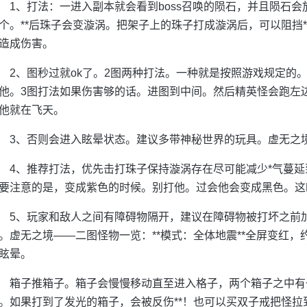
1、打法：一进入副本就会看到boss召唤的陨石，并且陨石
个。**后珠子会变漩涡。把架子上的珠子打成漩涡后，可以阻挡
造成伤害。
2、图秒过就ok了。2图两种打法。一种就是按照游戏规定的
他。3图打法如果伤害够的话。进图到中间。然后精英怪会跑左
他就在飞天。
3、否则会进入眩晕状态。建议多带神秘世界的玩具。虚无之
4、推荐打法，优先击打珠子保持漩涡存在尽可能减少*气蔓延
要注意的是，变成紫色的时候。别打他。过会他会变成黑色。这
5、玩家和敌人之间有障碍物隔开，建议在障碍物被打坏之前加
。虚无之境——二图怪物一览：**模式：全体地震**全屏变红，
眩晕。
箱子推箱子。箱子会慢慢移动直至进入格子，两个箱子之中有
。如果打到了发光的箱子，会被反伤**！也可以买双子戒把怪拉到