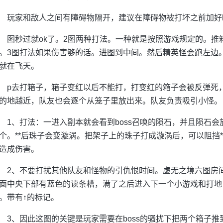
玩家和敌人之间有障碍物隔开，建议在障碍物被打坏之前加好b
图秒过就ok了。2图两种打法。一种就是按照游戏规定的。
。3图打法如果伤害够的话。进图到中间。然后精英怪会跑左边
就在飞天。
p去打箱子，箱子变红以后不能打，打变红的箱子会被反弹死
的地越近，队友也会逐个从笼子里放出来。队友负责吸引小怪。
1、打法：一进入副本就会看到boss召唤的陨石，并且陨石
个。**后珠子会变漩涡。把架子上的珠子打成漩涡后，可以阻挡
造成伤害。
2、不要打扰其他队友和怪物的引仇恨时间。虚无之境六图房间
面中央下部有蓝色的读条槽，满了之后进入下一个小游戏和打地
。带有↑的标记。
3、因此这图的关键是玩家需要在boss的骚扰下把两个箱子