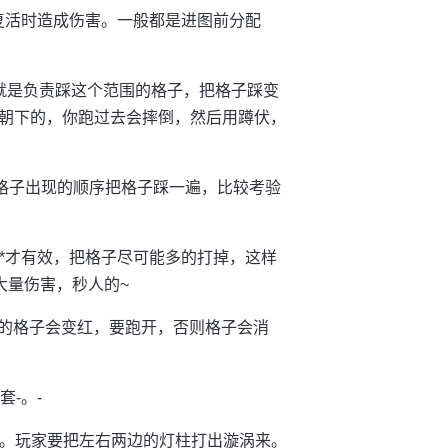
，复活时造成伤害。一般都是进图前分配
就是负责踩这个范围的格子，把格子踩变
朝下的，你跑过去会摔倒，然后用蹲伏，
照格子出现的顺序把格子踩一遍，比较考验
**才有效，把格子尽可能多的打掉，这样
大量伤害，秒人的~
地上的格子会变红，要跑开，否则格子会消
-。-
*雾。玩家要把左右两边的灯柱打出漩涡来。