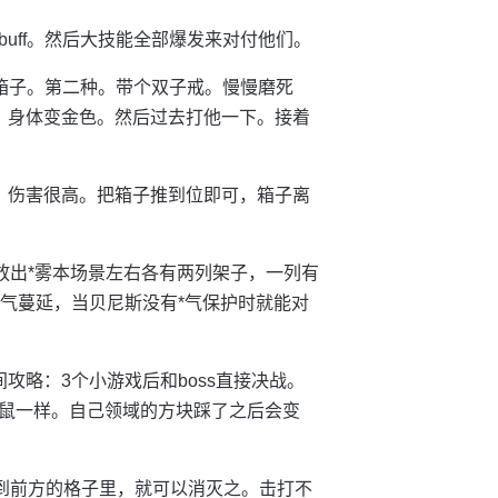
uff。然后大技能全部爆发来对付他们。
推箱子。第二种。带个双子戒。慢慢磨死
。身体变金色。然后过去打他一下。接着
，伤害很高。把箱子推到位即可，箱子离
会放出*雾本场景左右各有两列架子，一列有
*气蔓延，当贝尼斯没有*气保护时就能对
攻略：3个小游戏后和boss直接决战。
鼠一样。自己领域的方块踩了之后会变
推到前方的格子里，就可以消灭之。击打不