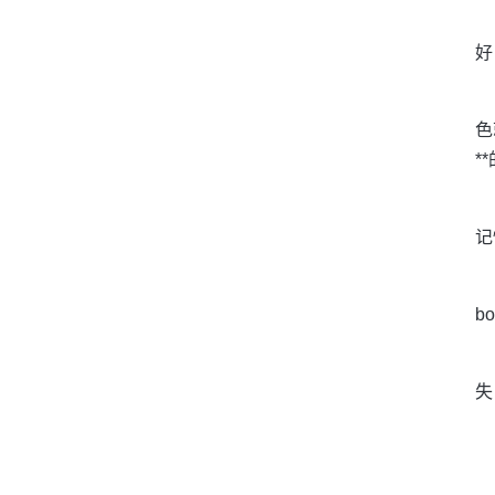
好
色
*
记
b
失