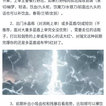
节奏，上单主要看打野出，如果打野纯肉就出成收割装（黑
切/幽梦，轻语，饮血/九头蛇，饮魔刀/水银刀/前面出九头的
话也可以补饮血，春哥/兰顿/女妖）。
2、出门水晶瓶（对消耗上单）或多蓝盾/剑或短剑（不
推荐，面对大量多蓝盾上单完全没优势），需要走位的话鞋
子，打比较弱势的上单或有信心的话大红*，对瑞文这种前期
完爆你的还是多蓝盾或布甲5红好了。
3、前期补出小吸血杖和残暴后看局势，比较顺可以裸饮