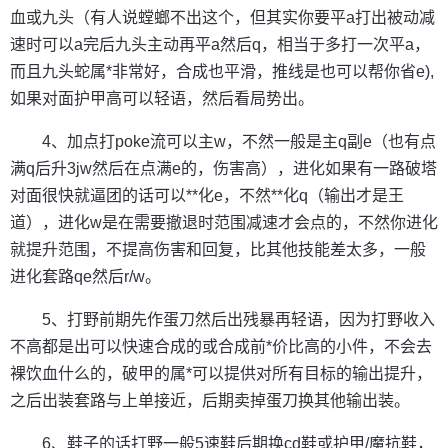
血或九头（有人说螳螂不出这个，但其实你要平a打出被动减
速时可以a完后九头主动再平a然后q，相当于多打一次平a，
而且九头蛇属*非常好，合成也平滑，推线是也可以帮你省e),
如果对面护甲高可以轻语，然后看局势出。
4、加点打poke流可以主w，不然一般是主q副e（也有点
满q后升3jw然后在点满e的，伤害高），进化如果有一路破塔
对面很快就逼团的话可以**化e，不然**化q（输出才是王
道），进化w是在需要撤退时范围减速才会点的，不然你进化
就提升范围，不提高伤害和回复，比其他技能差太多，一般
进化套路qe然后r/w。
5、打野前期先作蛋刀然后出残暴再轻语，因为打野收入
不高都是出可以快速合成的或合成前*价比高的小件，不会去
裸饮血什么的，破甲的属*可以提供对所有目标的输出提升，
之后出装套路与上单接近，后期卖掉蛋刀换其他输出装。
6、鞋子的话打野一般5速鞋后期换cd鞋或护甲/魔抗鞋，