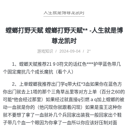
人生就是博尊龙凯时
螳螂打野天赋 螳螂打野天赋** -人生就是博
尊龙凯时
游戏知识
2024-09-04
2°
1、螳螂天赋推荐21 9 0符文的话红色****护甲蓝色带几
个固定魔抗几个成长魔抗（看个人）
2、上单螳螂我推荐出门学q带大红*3血如果你在蓝色方
你出门就去上1塔的那个三角草丛里等对方上单（百分之60的
可能*他会经过那里）如果经过就直接q引燃 a q加上螳螂的被
动一血就是你的（他闪现你就跟着闪现）如果是蛮王这种你
就不要想了拿了一血就补几个兵回家出装我一般回家出个鞋
子带几个血一个眼因为你拿了一血所以你应该好压制对面