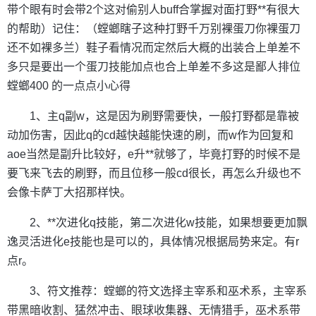
带个眼有时会带2个这对偷别人buff合掌握对面打野**有很大
的帮助）记住：（螳螂瞎子这种打野千万别裸蛋刀你裸蛋刀
还不如裸多兰）鞋子看情况而定然后大概的出装合上单差不
多只是要出一个蛋刀技能加点也合上单差不多这是鄙人排位
螳螂400 的一点点小心得
1、主q副w，这是因为刷野需要快，一般打野都是靠被
动加伤害，因此q的cd越快越能快速的刷，而w作为回复和
aoe当然是副升比较好，e升**就够了，毕竟打野的时候不是
要飞来飞去的刷野，而且位移一般cd很长，再怎么升级也不
会像卡萨丁大招那样快。
2、**次进化q技能，第二次进化w技能，如果想要更加飘
逸灵活进化e技能也是可以的，具体情况根据局势来定。有r
点r。
3、符文推荐：螳螂的符文选择主宰系和巫术系，主宰系
带黑暗收割、猛然冲击、眼球收集器、无情猎手，巫术系带