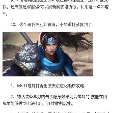
9、打野的要注意红buff可以拉离小怪孤立，这样打起来
快，还有就是r的隐身可以刷新防御塔仇恨，利用这一点冲塔
**。
10、这个是我在别处答得，不想重打就复制了
1、lols11螳螂打野出装天赋进化顺序攻略：
2、神话装备暮刃的击杀隐身效果配合螳螂的r技能在团
战里能够做到七进七出，连续收割后排。