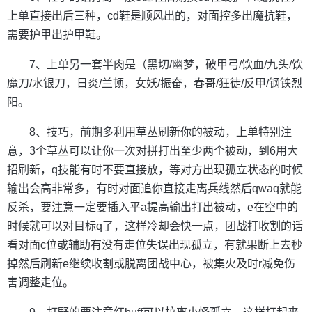
上单直接出后三种，cd鞋是顺风出的，对面控多出魔抗鞋，
需要护甲出护甲鞋。
7、上单另一套半肉是（黑切/幽梦，破甲弓/饮血/九头/饮
魔刀/水银刀，日炎/兰顿，女妖/振奋，春哥/狂徒/反甲/钢铁烈
阳。
8、技巧，前期多利用草丛刷新你的被动，上单特别注
意，3个草丛可以让你一次对拼打出至少两个被动，到6用大
招刷新，q技能有时不要直接放，等对方出现孤立状态的时候
输出会高非常多，有时对面追你直接走离兵线然后qwaq就能
反杀，要注意一定要插入平a提高输出打出被动，e在空中的
时候就可以对目标q了，这样冷却会快一点，团战打收割的话
看对面c位或辅助有没有走位失误出现孤立，有就果断上去秒
掉然后刷新e继续收割或脱离团战中心，被集火及时r减免伤
害调整走位。