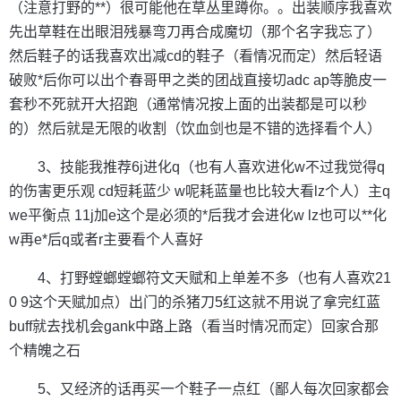
（注意打野的**）很可能他在草丛里蹲你。。出装顺序我喜欢
先出草鞋在出眼泪残暴弯刀再合成魔切（那个名字我忘了）
然后鞋子的话我喜欢出减cd的鞋子（看情况而定）然后轻语
破败*后你可以出个春哥甲之类的团战直接切adc ap等脆皮一
套秒不死就开大招跑（通常情况按上面的出装都是可以秒
的）然后就是无限的收割（饮血剑也是不错的选择看个人）
3、技能我推荐6j进化q（也有人喜欢进化w不过我觉得q
的伤害更乐观 cd短耗蓝少 w呢耗蓝量也比较大看lz个人）主q
we平衡点 11j加e这个是必须的*后我才会进化w lz也可以**化
w再e*后q或者r主要看个人喜好
4、打野螳螂螳螂符文天赋和上单差不多（也有人喜欢21
0 9这个天赋加点）出门的杀猪刀5红这就不用说了拿完红蓝
buff就去找机会gank中路上路（看当时情况而定）回家合那
个精魄之石
5、又经济的话再买一个鞋子一点红（鄙人每次回家都会