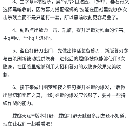
3、主宰系&精密系，属*碎片2自适应、1护甲。基石符文
选择黑暗收割，因为暮刃搭配螳螂的r技能在团战里能够多次
击杀残血而不是只能打一套，所以黑暗收割更容易叠了。
4、副系点出致命一击、凯旋，提升螳螂对残血的伤害。
主q副w，**化q再进化r。
5、蓝色打野刀出门，先做出神话装备暮刃，新版暮刃参
与击杀刷新被动提供隐身，进化后的螳螂r技能能够使用3次
隐身，在团战里螳螂利用大招和暮刃的双隐身效果完美收
割。
6、接下来做出幽梦和夜之锋刃提升螳螂的爆发，*后做
出黑切和死舞之舞，此时螳螂的爆发应该够了，要补一些持
续作战的能力。
螳螂天赋**版本打野，螳螂打野天赋很多朋友还不知道，
现在让我们一起看看吧！