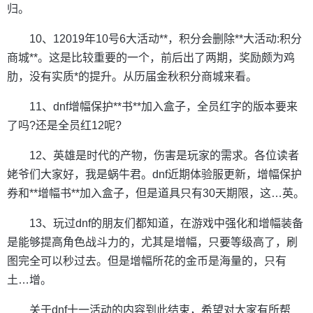
归。
10、12019年10号6大活动**，积分会删除**大活动:积分
商城**。这是比较重要的一个，前后出了两期，奖励颇为鸡
肋，没有实质*的提升。从历届金秋积分商城来看。
11、dnf增幅保护**书**加入盒子，全员红字的版本要来
了吗?还是全员红12呢?
12、英雄是时代的产物，伤害是玩家的需求。各位读者
姥爷们大家好，我是蜗牛君。dnf近期体验服更新，增幅保护
券和**增幅书**加入盒子，但是道具只有30天期限，这…英。
13、玩过dnf的朋友们都知道，在游戏中强化和增幅装备
是能够提高角色战斗力的，尤其是增幅，只要等级高了，刷
图完全可以秒过去。但是增幅所花的金币是海量的，只有
土…增。
关于dnf十一活动的内容到此结束，希望对大家有所帮