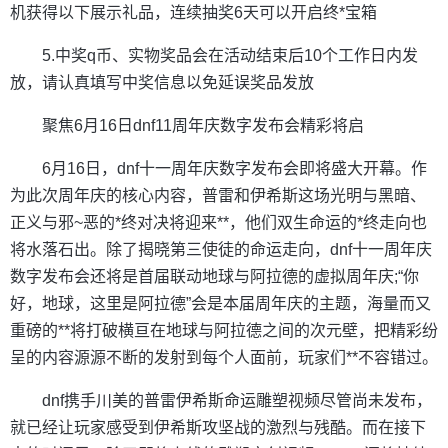
机获得以下展示礼品，连续抽奖6天可以开启终*宝箱
5.中奖q币、实物奖品会在活动结束后10个工作日内发
放，请认真填写中奖信息以免延误奖品发放
聚焦6月16日dnf11周年庆数字发布会精彩将启
6月16日，dnf十一周年庆数字发布会即将盛大开幕。作
为此次周年庆的核心内容，普雷和伊希斯这场光明与黑暗、
正义与邪~恶的*终对决将迎来**，他们双生命运的*终走向也
将水落石出。除了揭晓第三使徒的命运走向，dnf十一周年庆
数字发布会还将是首届联动地球与阿拉德的虚拟周年庆;“你
好，地球，这里是阿拉德”会是本届周年庆的主题，海量而又
重磅的**将打破横亘在地球与阿拉德之间的次元壁，把精彩纷
呈的内容源源不断的发射到每个人面前，玩家们**不容错过。
dnf携手川美的普雷伊希斯命运雕塑视频尽管尚未发布，
就已经让玩家感受到伊希斯攻坚战的激烈与残酷。而在接下