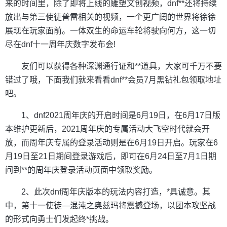
来的时间里，除了即将上线的雕塑文创视频，dnf**还将持续
放出与第三使徒普雷相关的视频，一个更广阔的世界将徐徐
展现在玩家面前。一体双生的命运车轮将驶向何方，这一切
尽在dnf十一周年庆数字发布会!
友们可以获得各种深渊通行证和**道具，大家可千万不要
错过了哦，下面我们就来看看dnf**会员7月黑钻礼包领取地址
吧。
1、dnf2021周年庆的开启时间是6月19日，在6月17日版
本维护更新后，2021周年庆的专属活动大飞空时代就会开
放，而周年庆专属的登录活动则是在6月19日开启。玩家在6
月19日至21日期间登录游戏后，即可在6月24日至7月1日期
间到**的周年庆登录活动页面中领取奖励。
2、此次dnf周年庆版本的玩法内容打造，*具诚意。其
中，第十一使徒—混沌之奥兹玛将震撼登场，以团本攻坚战
的形式向勇士们发起终*挑战。