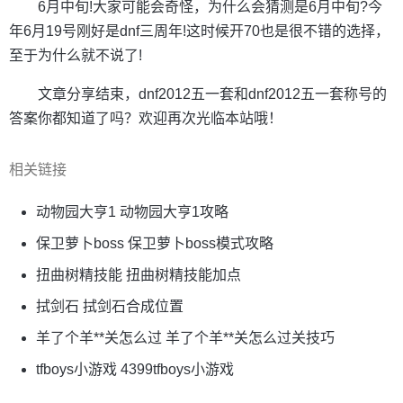
6月中旬!大家可能会奇怪，为什么会猜测是6月中旬?今
年6月19号刚好是dnf三周年!这时候开70也是很不错的选择，
至于为什么就不说了!
文章分享结束，dnf2012五一套和dnf2012五一套称号的
答案你都知道了吗？欢迎再次光临本站哦！
相关链接
动物园大亨1 动物园大亨1攻略
保卫萝卜boss 保卫萝卜boss模式攻略
扭曲树精技能 扭曲树精技能加点
拭剑石 拭剑石合成位置
羊了个羊**关怎么过 羊了个羊**关怎么过关技巧
tfboys小游戏 4399tfboys小游戏