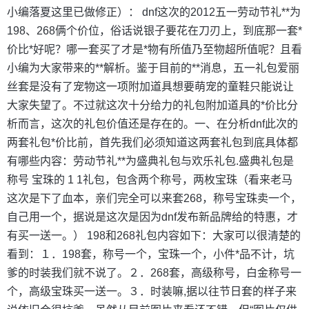
小编落夏这里已做修正）： dnf这次的2012五一劳动节礼**为
198、268俩个价位，俗话说银子要花在刀刃上，到底那一套*
价比*好呢？哪一套买了才是*物有所值乃至物超所值呢？且看
小编为大家带来的**解析。鉴于目前的**消息，五一礼包爱丽
丝套是没有了宠物这一项附加道具想要萌宠的童鞋只能说让
大家失望了。不过就这次十分给力的礼包附加道具的*价比分
析而言，这次的礼包价值还是存在的。一、在分析dnf此次的
两套礼包*价比前，首先我们必须知道这两套礼包到底具体都
有哪些内容：劳动节礼**为盛典礼包与欢乐礼包.盛典礼包是
称号 宝珠的 1 1礼包，包含两个称号，两枚宝珠（看来老马
这次是下了血本，亲们完全可以来套268，称号宝珠卖一个，
自己用一个，据说是这次是因为dnf发布新品牌给的特惠，才
有买一送一。） 198和268礼包内容如下：大家可以很清楚的
看到：１．198套，称号一个，宝珠一个，小件*品不计，坑
爹的时装我们就不说了。２．268套，高级称号，白金称号一
个，高级宝珠买一送一。３．时装嘛,据以往节日套的样子来