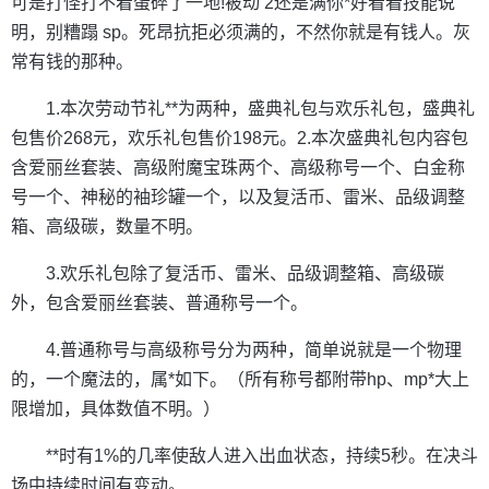
可是打怪打不着蛋碎了一地!被动 2还是满你*好看看技能说
明，别糟蹋 sp。死昂抗拒必须满的，不然你就是有钱人。灰
常有钱的那种。
1.本次劳动节礼**为两种，盛典礼包与欢乐礼包，盛典礼
包售价268元，欢乐礼包售价198元。2.本次盛典礼包内容包
含爱丽丝套装、高级附魔宝珠两个、高级称号一个、白金称
号一个、神秘的袖珍罐一个，以及复活币、雷米、品级调整
箱、高级碳，数量不明。
3.欢乐礼包除了复活币、雷米、品级调整箱、高级碳
外，包含爱丽丝套装、普通称号一个。
4.普通称号与高级称号分为两种，简单说就是一个物理
的，一个魔法的，属*如下。（所有称号都附带hp、mp*大上
限增加，具体数值不明。）
**时有1%的几率使敌人进入出血状态，持续5秒。在决斗
场中持续时间有变动。