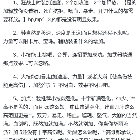
1、狂战士时装加速度，2个加攻速，2个加释放，【是的
加释放你没看错，死亡抗拒、嗜血，暴走、开刀什么的都需
要释放。】hp,mp什么的都是没有明显效果。
2、鞋当然是移速，速度是王道!而且想买还买不来呢。
力量可以附卡片、宝珠。辅助装备什么的增加。
3、小技能 上挑吧，合算，连招更加成功。加武器精通
那点效果....可以忽略。
4、大技能加暴走[加速度、力量】或者大崩【使高伤技
能更高伤】，加怒气？？不明白，效果不明显吧。
5、加点：我推荐小技能强化。十字斩满强化，sp少、**
高不是盖的，而且 cd这么短，崩山击满强化，出血几率这么
高范围更是**。双刀，暴走、嗜血。噬魂、怒气，大崩的当然
满。血剑吗，既然加就加满。不然就别加，你当你华丽流
派？加 5还没有十字高伤呢。觉醒怎么说呢，**高谁都承认，