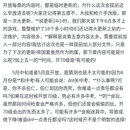
开放每章的内容时，都是临时更新的，为什么这次会提前这
么早放进去呢?大家还记得第五章不，大叔和枪亣手改版，那
是一次大更新，**说更新24小时，我们那天是下午6点多才上
的游戏，整整维护了18个多小时!你们还记得大更新之前的一
次维护，内容很多，**解释是说第五章内容太多，需要提前加
入一部分内容!我估计这次也是一样提前加入部分文件，只是
为了下次的更新!帝国套竟然作为附属，那下章内容可能是什
么呢?加上五一的**时间，开70级是*有可能的!
5月中旬或者5月底开放，我猜测也是不太可能的!因为6
月份是**和中考!有人可能会说：dnf关中考、**什么事啊?可
是，你不杀伯仁，伯仁却因你而死，你难道一点责任都没有
吗?如果在这时候开放70级，势必有许多中考、**的**会玩，
虽然那段时间检查会严格许多，但他们还是会偷偷的玩，开
70级会出的东西太多了，可能有许多**会痴迷其中，导致成
绩下降!难道dnf一点责任都没吗?这时候开不是个明智的选择!