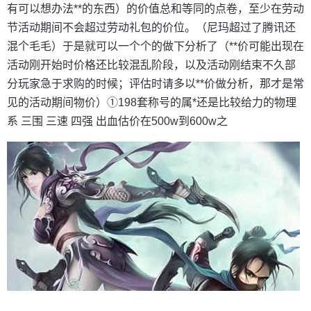
有可以想办法**的东西）的价值总和等同的点卷，至少在劳动
节活动期间不会超过劳动礼包的价位。（尼玛超过了腾讯还
混个毛毛）于是就可以一个个的做下分析了（**价可能出现在
活动刚开始时价格还比较混乱阶段，以及活动刚结束不久部
分玩家急于求购的时候；评估时请多以**价做分析，那才是常
见的活动期间物价）①198套称号的属*还是比较给力的物理
系 三围 三速 四强 出血估价在500w到600w之