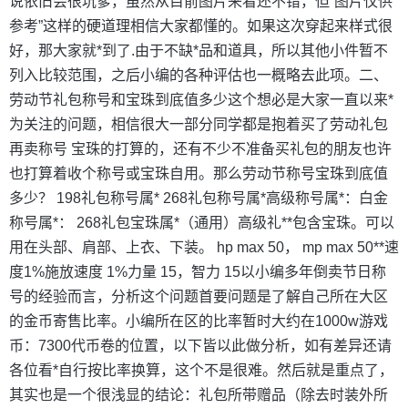
说依旧会很坑爹，虽然从目前图片来看还不错，但“图片仅供
参考”这样的硬道理相信大家都懂的。如果这次穿起来样式很
好，那大家就*到了.由于不缺*品和道具，所以其他小件暂不
列入比较范围，之后小编的各种评估也一概略去此项。二、
劳动节礼包称号和宝珠到底值多少这个想必是大家一直以来*
为关注的问题，相信很大一部分同学都是抱着买了劳动礼包
再卖称号 宝珠的打算的，还有不少不准备买礼包的朋友也许
也打算着收个称号或宝珠自用。那么劳动节称号宝珠到底值
多少？ 198礼包称号属* 268礼包称号属*高级称号属*：白金
称号属*： 268礼包宝珠属*（通用）高级礼**包含宝珠。可以
用在头部、肩部、上衣、下装。 hp max 50， mp max 50**速
度1%施放速度 1%力量 15，智力 15以小编多年倒卖节日称
号的经验而言，分析这个问题首要问题是了解自己所在大区
的金币寄售比率。小编所在区的比率暂时大约在1000w游戏
币：7300代币卷的位置，以下皆以此做分析，如有差异还请
各位看*自行按比率换算，这个不是很难。然后就是重点了，
其实也是一个很浅显的结论：礼包所带赠品（除去时装外所