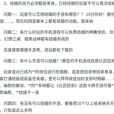
3、结婚的双方必须都是单身，已经结婚的玩家不可以再次结
问题一：玩家可以互相结婚的手游有哪些？？ 10分你好！傲
国……。现在的网游基本上都有结婚的动能。望采纳
问题二：有什么好玩的手机游戏可以免费结婚的神雕侠侣、剑
d、幻想江湖、暗黑战神都有结婚系统的
百度搜索摸摸手游帮，进站都有下载的
问题三：有什么手游可以结婚？*典型的手机游戏就是比武招亲
玩家或对已结为**的侠侣进行挖墙脚，或发放招亲榜结束单
客打通经脉成就盖世英雄，更可以拜师收徒加好友即时畅聊……
、幽默的解说、**的**系统都让《比武招亲》这款卡牌手游尽展*
笑幽默、**结缘于一身
问题四：有没有可以结婚的手游，要推荐10个以上给采纳天
，只知道这么多咧