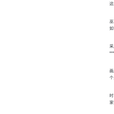
这
巫
如
采
*
画
个
时
家