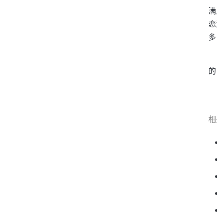
满
恋
多
的
相