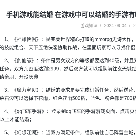
手机游戏能结婚 在游戏中可以结婚的手游有
游戏知识
2024-09-04
2
1、《神雕侠侣》：是完美世界精心打造的mmorpg史诗大
的技能组合、天下五绝侠客协助作战，在里面玩家可以寻找伴侣
2、《剑仙缘》：条件是男女双方的等级都要达到40级，并且双
任务，双方亲密度达到2999，然后双方就可以组队前往玄天城
请亲朋，开设庆典
3、《魔力宝贝》：结婚的要求是要完成订婚任务，然后送花
幕右边可以选择下花雨，红色花雨500钻，蓝色、粉色都是700
4、《qq飞车手游》：登录到qq飞车的手游游戏页面，点击
0以上才能结婚；
5、《幻想江湖》：当双方满足条件，组队前往自己阵营主城