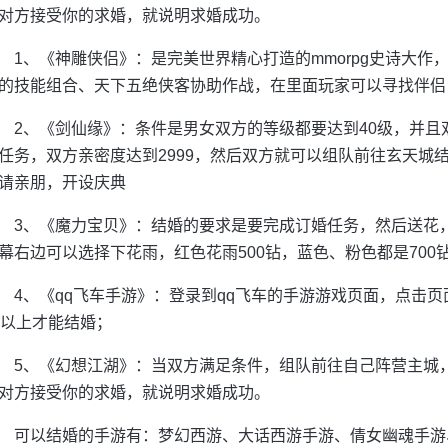
对方接受你的求婚，就说明求婚成功。
1、《神雕侠侣》：是完美世界精心打造的mmorpg史诗大
的技能组合、天下五绝侠客协助作战，在里面玩家可以寻找伴侣
2、《剑仙缘》：条件是男女双方的等级都要达到40级，并且双
任务，双方亲密度达到2999，然后双方就可以组队前往玄天城
请亲朋，开设庆典
3、《魔力宝贝》：结婚的要求是要完成订婚任务，然后送花
幕右边可以选择下花雨，红色花雨500钻，蓝色、粉色都是700
4、《qq飞车手游》：登录到qq飞车的手游游戏页面，点击
0以上才能结婚；
5、《幻想江湖》：当双方满足条件，组队前往自己阵营主城
对方接受你的求婚，就说明求婚成功。
可以结婚的手游有：梦幻西游、大话西游手游、倩女幽魂手游