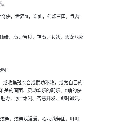
婚。
世奇侠，世界ol，忘仙，幻想三国，乱舞
仙缘、魔力宝贝、神魔、女妖、天龙八部
啊~
身，或收集残卷合成武功秘籍，或为自己的
唯美的画面、灵动欢乐的配乐、q萌的侠
*魅力，融**休闲、智慧开发、即时通讯、
天炫舞，炫舞浪漫爱，心动劲舞团，叮叮