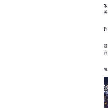
敬
美
样
缘
宴
屏