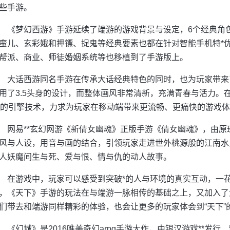
些手游。
《梦幻西游》手游延续了端游的游戏背景与设定，6个经典角
蛮儿、玄彩娥和押镖、捉鬼等经典要素也都在针对智能手机特*
帮派、商业、师徒婚姻系统等也移植到了手游版上。
大话西游同名手游在传承大话经典特色的同时，也为玩家带来
用了3.5头身的设计，而整体画风非常清新，充满青春与活力。
**的引擎技术，力求为玩家在移动端带来更流畅、更痛快的游戏
网易**玄幻网游《新倩女幽魂》正版手游《倩女幽魂》，由原
风与人设，用音与画的结合，引领玩家走进世外桃源般的江南水
人妖魔间生与死、爱与恨、情与仇的动人故事。
在游戏中，玩家可以感受到突破*的人与环境的真实互动，一
，《天下》手游的玩法在与端游一脉相传的基础之上，又加入了
们带去和端游同样精彩的体验，也会让更多的玩家体会到“天下”
《幻城》是2016唯美奇幻arpg手游大作，由银汉游戏**发行、