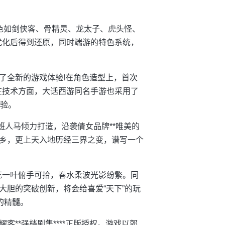
色如剑侠客、骨精灵、龙太子、虎头怪、
优化后得到还原，同时端游的特色系统，
了全新的游戏体验!在角色造型上，首次
在技术方面，大话西游同名手游也采用了
体验。
班人马倾力打造，沿袭倩女品牌**唯美的
乡，更上天入地历经三界之变，谱写一个
花一叶俯手可拾，春水柔波光影纷繁。同
大胆的突破创新，将会给喜爱“天下”的玩
的精髓。
耀客**强档剧集****正版授权。游戏以郭