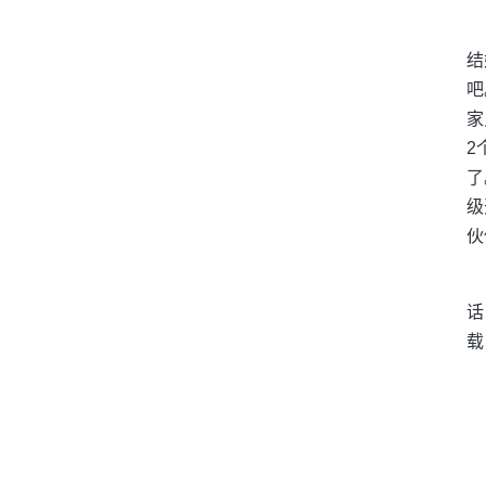
结
吧
家
2
了
级
伙
话
载