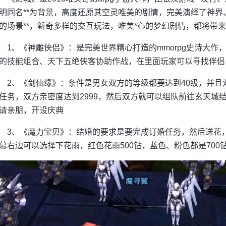
明同名**为背景，高度还原其空灵唯美的剧情，完美演绎了神
的场景**，新奇多样的交互玩法，唯美*心的梦幻剧情，都将带
1、《神雕侠侣》：是完美世界精心打造的mmorpg史诗大
的技能组合、天下五绝侠客协助作战，在里面玩家可以寻找伴侣
2、《剑仙缘》：条件是男女双方的等级都要达到40级，并且双
任务，双方亲密度达到2999，然后双方就可以组队前往玄天城
请亲朋，开设庆典
3、《魔力宝贝》：结婚的要求是要完成订婚任务，然后送花
幕右边可以选择下花雨，红色花雨500钻，蓝色、粉色都是700