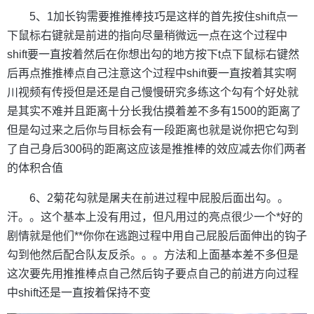
5、1加长钩需要推推棒技巧是这样的首先按住shift点一
下鼠标右键就是前进的指向尽量稍微远一点在这个过程中
shift要一直按着然后在你想出勾的地方按下t点下鼠标右键然
后再点推推棒点自己注意这个过程中shift要一直按着其实啊
川视频有传授但是还是自己慢慢研究多练这个勾有个好处就
是其实不难并且距离十分长我估摸着差不多有1500的距离了
但是勾过来之后你与目标会有一段距离也就是说你把它勾到
了自己身后300码的距离这应该是推推棒的效应减去你们两者
的体积合值
6、2菊花勾就是屠夫在前进过程中屁股后面出勾。。
汗。。这个基本上没有用过，但凡用过的亮点很少一个*好的
剧情就是他们**你你在逃跑过程中用自己屁股后面伸出的钩子
勾到他然后配合队友反杀。。。方法和上面基本差不多但是
这次要先用推推棒点自己然后钩子要点自己的前进方向过程
中shift还是一直按着保持不变