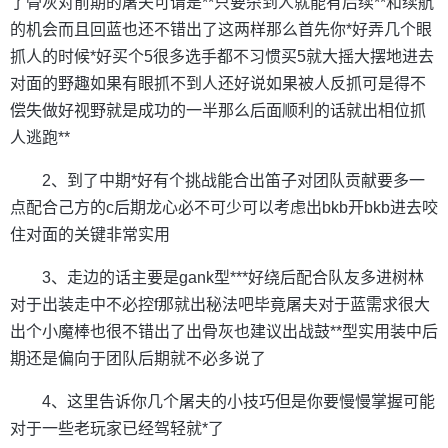
了骨灰对前期的屠夫可谓是**只要杀到人就能有后续**和续航
的机会而且回蓝也还不错出了这两样那么首先你*好弄几个眼
抓人的时候*好买个5很多选手都不习惯买5就大摇大摆地进去
对面的野趣如果有眼抓不到人还好说如果被人反抓可是得不
偿失做好视野就是成功的一半那么后面顺利的话就出相位抓
人逃跑**
2、到了中期*好有个挑战能合出笛子对团队贡献要多一
点配合己方的c后期龙心必不可少可以考虑出bkb开bkb进去咬
住对面的关键非常实用
3、走边的话主要是gank型***好绕后配合队友多进树林
对于出装走中不必控f那就出秘法吧毕竟屠夫对于蓝需求很大
出个小魔棒也很不错出了出骨灰也建议出战鼓**型实用装中后
期还是偏向于团队后期就不必多说了
4、这里告诉你几个屠夫的小技巧但是你要慢慢掌握可能
对于一些老玩家已经驾轻就*了