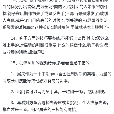
到的优势打出装备,成为全场*肉的人,给对面的人带来**的困
扰,钩子在后期作为先手或是反先手(不再当做是爆发了)破别
人高低,或是守自己的高低的时候,勾到关键的人(尽量够到法
系爆发的,例如lion这种英雄),即时咬住,团战就基本上胜利了~
14、钩子方面的技巧要多练,不能纸上谈兵,其实tf没这么
难上手的,对局势的判断很重要,什么时候做什么,钩子钩谁,都
要冷静的判断.加油练吧~
15、提供阿川的视频给你,多看看也是不错的~
1、屠夫作为一个中期gank全图压制对手的英雄，力量的
高成长和技能导致他必须有肉的资本。
2、出门装可以两力量手套，一吃树一*罐，然后树枝。
3、再看对方阵容选择先锋盾或者挑战，个人推荐先锋，
撑血才是王道。何况屠夫的三技能有魔抗。