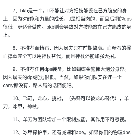
7、bkb是一个，tf不能让对方把技能丢在己方脆皮的身
上，因为3技能和力量的成长，tf是相当肉的，而且后期的dps
很低，更适合做肉。bkb则会导致对方技能放在己方脆皮的身
上。
8、不推荐血精石，因为屠夫只在前期缺魔。血精石的撑
血撑蓝完全可以用神杖替代，而且神杖还能加强大招。
9、不推荐任何dps装备，比如蝴蝶金箍棒大炮分身斧。
因为屠夫的dps能力很低。当然，如果你们队实在连一个
carry都没有，路人局的话随便吧。
10、飞鞋，龙心，挑战，（先锋可以被龙心替代），羊
刀，冰甲，神杖。
11、羊刀为团队增加一个限制技能，其作用不可忽视。
12、冰甲撑护甲，还有减速和aoe。如果你们的物理dps