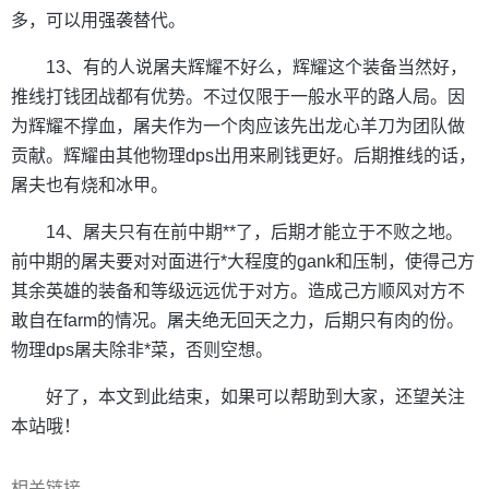
多，可以用强袭替代。
13、有的人说屠夫辉耀不好么，辉耀这个装备当然好，
推线打钱团战都有优势。不过仅限于一般水平的路人局。因
为辉耀不撑血，屠夫作为一个肉应该先出龙心羊刀为团队做
贡献。辉耀由其他物理dps出用来刷钱更好。后期推线的话，
屠夫也有烧和冰甲。
14、屠夫只有在前中期**了，后期才能立于不败之地。
前中期的屠夫要对对面进行*大程度的gank和压制，使得己方
其余英雄的装备和等级远远优于对方。造成己方顺风对方不
敢自在farm的情况。屠夫绝无回天之力，后期只有肉的份。
物理dps屠夫除非*菜，否则空想。
好了，本文到此结束，如果可以帮助到大家，还望关注
本站哦！
相关链接