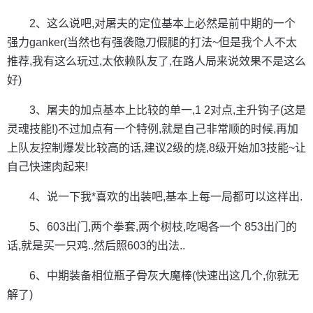
2、这么说吧,对屠夫的定位基本上必然是前中期的一个
强力ganker(当然也有强袭隐刀假腿的打法~但是我个人不太
推荐,我有这么玩过,太依赖队友了,在路人局来说效果不是这么
好)
3、屠夫的加点基本上比较的单一,1 2对点,主升钩子(这是
灵魂技能!)不过加点有一个特例,就是自己非常顺的时候,再加
上队友控制爆发比较高的话,建议2级的烧,8级开始加3技能~让
自己快速肉起来!
4、说一下我*喜欢的出装吧,基本上每一局都可以这样出.
5、603出门,两个拳套,两个树枝,吃喝各一个 853出门的
话,就是买一只鸡..然后照603的出法..
6、中期装备相位瓶子骨灰大魔棒(快速出这几个,你就无
解了)