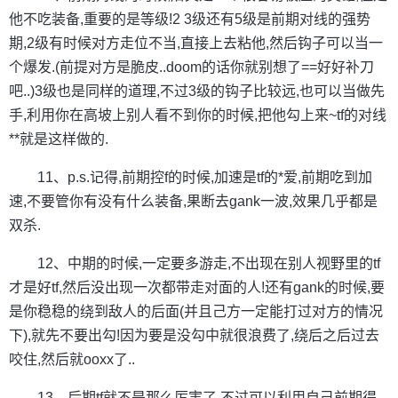
他不吃装备,重要的是等级!2 3级还有5级是前期对线的强势
期,2级有时候对方走位不当,直接上去粘他,然后钩子可以当一
个爆发.(前提对方是脆皮..doom的话你就别想了==好好补刀
吧..)3级也是同样的道理,不过3级的钩子比较远,也可以当做先
手,利用你在高坡上别人看不到你的时候,把他勾上来~tf的对线
**就是这样做的.
11、p.s.记得,前期控f的时候,加速是tf的*爱,前期吃到加
速,不要管你有没有什么装备,果断去gank一波,效果几乎都是
双杀.
12、中期的时候,一定要多游走,不出现在别人视野里的tf
才是好tf,然后没出现一次都带走对面的人!还有gank的时候,要
是你稳稳的绕到敌人的后面(并且己方一定能打过对方的情况
下),就先不要出勾!因为要是没勾中就很浪费了,绕后之后过去
咬住,然后就ooxx了..
13、后期tf就不是那么厉害了,不过可以利用自己前期得