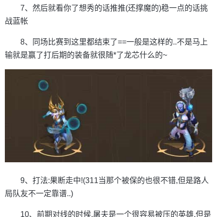
7、然后就看你了想秀的话推推(还撑魔的)稳一点的话挑
战蓝帐
8、同场比赛到这里都结束了==一般是这样的..不是马上
输就是赢了打后期的装备就很随*了龙芯什么的~
9、打法:果断走中!(311当那个被保的也很不错,但是路人
局队友不一定靠谱..)
10、前期对线的时候,屠夫是一个很容易被压的英雄,但是