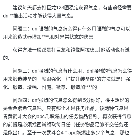
建议每天都去打巨龙123图稳定获得气息，有些途径需要
dnf**推出活动才能获得大量气息。
问题二：dnf强烈的气息怎么得有什么用强烈的气息可以
用来锻造武器增加****.和对异常状态的伤害.
获得方法一般都是打巨龙和镜像阿拉德,其他活动也有送
的.
问题三：dnf强烈的气息有什么用，dnf强烈的气息怎么得
用来锻造装备的！就跟强化一样提升装备属*的方法就是！强
化、锻造、增幅、附魔、徽章、锻造加****的
问题四：dnf强烈的气息怎么得到 5分你好，楼主想说的
是金色紫色气息吧。只有那个才是任务出品。该两种气息是
青黄武斗大会的apc几率爆出的任务物品名称。再次获得气息
的前提是必须找西岚领取每日任（任务物品足够不交任务还
是能出）。至于一次武斗会4个apc能爆出多少个气息，那也