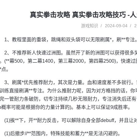
真实拳击攻略 真实拳击攻略技巧 -
游戏知识
2024-09-04
2
1、教程里面的重袋，跳绳和双头袋可以无限刷属*，刷**专注
2、不推荐新人快速过洲图。虽然开了新的洲图可以获得很多
。(**幕500，第二幕1400，第三幕2000，第四幕2500)，
*点。
3、刷属*优先推荐耐力，其次是力量。血和速度差不多就行。
训练直接刷满**专注。为什么推耐力呢，因为对方格挡的话，
完一管耐力条破防，切专注持续几秒无限耐力，专注消失后还有一
ko概率可能是根据你的力量计算的)。基本上可以保证9成胜率。
(1)挨**下，开**耐力反击，可以解除自身全部debuff，并且
(1)后撤步//**范围内，特殊技能和蓄力**是无法闪避的。