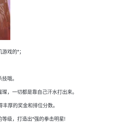
游戏的*；
；
杀技哦。
璀璨，一切都是靠自己汗水打出来。
获得丰厚的奖金和排位分数。
*的等级，打造出*强的拳击明星!