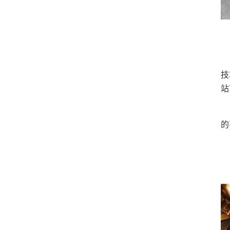
技
站
的