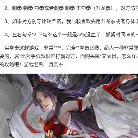
2、刺拳 刺拳 勾拳或者刺拳 刺拳 下勾拳（升龙拳），对方
3、如果对方防守比较严密，我比较喜欢先用升龙拳或者身体击
4、左右勾拳*2 下勾拳这个一般是ai快没血了，抓紧时间ok的
实拳击这款游戏，非常****，完全**拳击比赛，给人一种非常
要的，属*比对手低就很难打赢对方，而购买属*又太贵，怎么样
的攻略吧！游戏名称：真实拳...