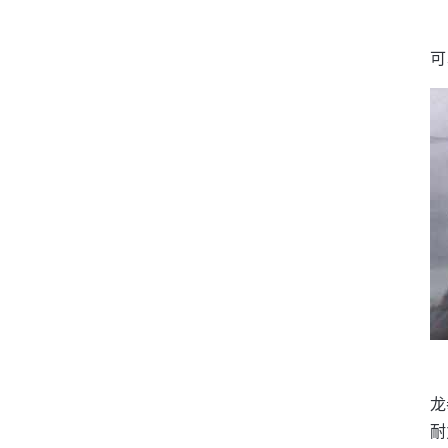
可
龙
耐