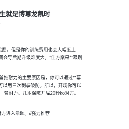
人生就是博尊龙凯时
°
。
奖励，但是你的训练费用也会大幅度上
快速过图会导后期升级难度大。*佳方案是**幕刷
首推耐力的主要原因是，你可以通过**幕
你可以用三次刺拳破防。所以，开场你可以
管耐力。几本保障开局20秒ko对方。
让对方进入晕眩。//强力推荐