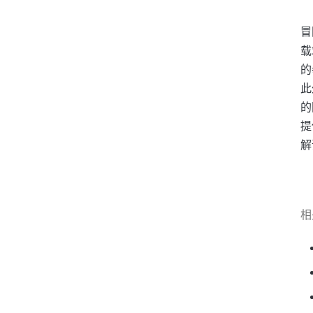
冒
载
的
此
的
提
解
相