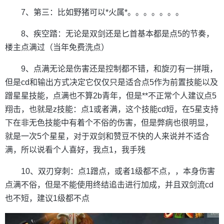
7、第三：比如野猪可以*火属*。。。。。。。
8、疾空踏：无论是双剑还是匕首基本都是点5的节奏，
楼主点满过（当年免费洗点）
9、点满无论是伤害还是控制都不错，和旋刃有一拼哦，
但是cd和输出方式决定它仅仅只是适合点5作为前置技能以及
蹭星星技能，点满也不算2b青年，但是**不正常个人建议点5
翔击，也就是z技能：点1或者满，这个技能cd短，在5星支持
下在非无色技能中有着个不俗的伤害，但是弊病也很明显，
就是一次5个星星，对于双剑和赞豆不快的人来说并不适合
满，所以说看个人喜好，我点1，我手残
10、双刃穿刺：点1蹭点，或者1级都不点，，本身伤害
点满不俗，但是不能使用终结追击进行加成，并且双剑流cd
也不短，建议1级都不点