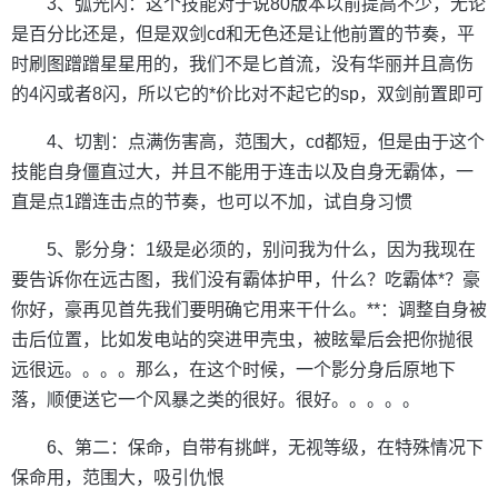
3、弧光闪：这个技能对于说80版本以前提高不少，无论
是百分比还是，但是双剑cd和无色还是让他前置的节奏，平
时刷图蹭蹭星星用的，我们不是匕首流，没有华丽并且高伤
的4闪或者8闪，所以它的*价比对不起它的sp，双剑前置即可
4、切割：点满伤害高，范围大，cd都短，但是由于这个
技能自身僵直过大，并且不能用于连击以及自身无霸体，一
直是点1蹭连击点的节奏，也可以不加，试自身习惯
5、影分身：1级是必须的，别问我为什么，因为我现在
要告诉你在远古图，我们没有霸体护甲，什么？吃霸体*？豪
你好，豪再见首先我们要明确它用来干什么。**：调整自身被
击后位置，比如发电站的突进甲壳虫，被眩晕后会把你抛很
远很远。。。。那么，在这个时候，一个影分身后原地下
落，顺便送它一个风暴之类的很好。很好。。。。。
6、第二：保命，自带有挑衅，无视等级，在特殊情况下
保命用，范围大，吸引仇恨