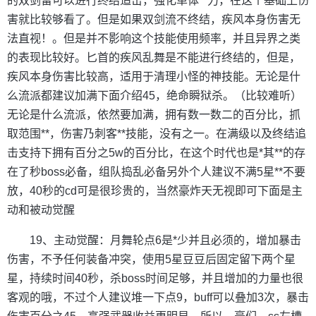
的双剑留可以进行终结追击，强化单体**力，在这个基础上伤
害就比较够看了。但是如果双剑流不终结，疾风本身伤害无
法直视！。但是并不影响这个技能使用频率，并且异界之类
的表现比较好。匕首的疾风乱舞是不能进行终结的，但是，
疾风本身伤害比较高，适用于清理小怪的神技能。无论是什
么流派都建议加满下面介绍45，绝命瞬狱杀。（比较难听）
无论是什么流派，依然要加满，拥有数一数二的百分比，抓
取范围**，伤害乃刺客**技能，没有之一。在满级以及终结追
击支持下拥有百分之5w的百分比，在这个时代也是*其**的存
在了秒boss必备，组队捣乱必备另外个人建议不满5星**不要
放，40秒的cd可是很珍贵的，当然豪炸天无视即可下面是主
动和被动觉醒
19、主动觉醒：月舞轮点6是*少并且必须的，增加暴击
伤害，不予任何装备冲突，使用5星豆豆后固定留下两个星
星，持续时间40秒，杀boss时间足够，并且增加的力量也很
客观的哦，不过个人建议堆一下点9，buff可以叠加3次，暴击