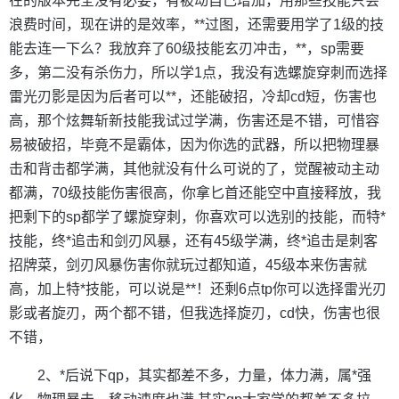
在的版本完全没有必要，有被动自己增加，用那些技能只会
浪费时间，现在讲的是效率，**过图，还需要用学了1级的技
能去连一下么？我放弃了60级技能玄刃冲击，**，sp需要
多，第二没有杀伤力，所以学1点，我没有选螺旋穿刺而选择
雷光刃影是因为后者可以**，还能破招，冷却cd短，伤害也
高，那个炫舞斩新技能我试过学满，伤害还是不错，可惜容
易被破招，毕竟不是霸体，因为你选的武器，所以把物理暴
击和背击都学满，其他就没有什么可说的了，觉醒被动主动
都满，70级技能伤害很高，你拿匕首还能空中直接释放，我
把剩下的sp都学了螺旋穿刺，你喜欢可以选别的技能，而特*
技能，终*追击和剑刃风暴，还有45级学满，终*追击是刺客
招牌菜，剑刃风暴伤害你就玩过都知道，45级本来伤害就
高，加上特*技能，可以说是**！还剩6点tp你可以选择雷光刃
影或者旋刃，两个都不错，但我选择旋刃，cd快，伤害也很
不错，
2、*后说下qp，其实都差不多，力量，体力满，属*强