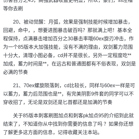
伤害百分之45，高强武器收益更明显，所以，豪们，ss左槽
等你去刷
20、被动觉醒：月弧，效果是强制技能时候增加暴击，
回避，命中，，想要进图暴击破百吗？那就满上吧！基本全
程保持，点满暴击增加百分之30暴击率哦60ex旋刃冲击，作
为一个85版本大加强技能，没有不满的理由，双剑蓄力范围
十分大，清理小图必备，cd并不是很长，另外一定程度吃**
加成，蓄力时间是**，在远古和普通图都有不俗表现，双剑是
必满的节奏
21、70ex螺旋陨落刺，cd比较长，同样与60ex一样是可
以蓄力，蓄力后范围也是**，有完美阴影9件套的同学可以不
穿收招了，无论是双剑还是匕首都还是加满的节奏
关于85版本刺客刷图加点和刺客pk加点95的介绍到此就
结束了，不知道你从中找到你需要的信息了吗 ？如果你还想
了解更多这方面的信息，记得收藏关注本站。