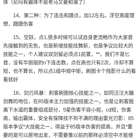
体（尼玛有霸体不是老马又要和谐了）
14、第二种：为了连击和蹭点，加12左右。浮空高度理
想，蹭蹭伤害
15、空跃，点1,很多时候可以试自身更流畅作为大家首
先接触到的无色，也是新增技能炫舞斩，也是争议比较大的
技能之一，个人建议双剑留必须点1前置，**，我们不是匕
首，没有华丽丽的n下连击数，点在高也只有2次，冷却不算
短，也不算长，所以点1级中规中矩，刷图卡个残影什么的看
看就好
16、剑刃风暴：刺客刷图核心技能之一，如同汪汪大蹦
剑舞的地位，在85版本主力加强的技能之一，也是让刺客脱
离下水道的重要组成部分，5星伤害不容小视，cd短，伤害
高，输出霸体，安全有保障找不到不满的理由雷光刃影：85
版本争议*大技能之一，得益于85版本伤害的提高，并且*重
要的是可以原地出发，不需要像以前的那样必须空中才能使