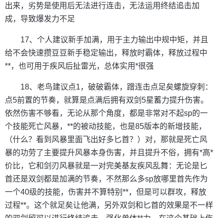
出来，劣势是使用后无法进行连击，无法运用终结追击加
成，导致爆发力不足
17、个人建议新手加满，用于主力输出中规中矩，并且
给不会快速攒豆豆新手稳定输出，释放时霸体，释放过程中
**，也可用于疾风后扯雷光，总体实用*很强
18、老鸟建议点1，破破霸体，蹭连击点足矣螺旋穿刺：
点5前置的节奏，就算是点满后拥有双剑5星蓄力提升伤害。
依然伤害不够看，无论从那个角度，都是非常对不起sp的一
个技能死亡风暴，**的被动技能，也是85版本的新增技能，
（什么？看到风暴里面飞出好多匕首？）对，那就是死亡风
暴的功劳了主要提升风暴本身伤害，并且提升不俗，拥有*高*
价比，它和剑刃风暴就是一对完美基友疾风乱舞：无论是匕
首还是双剑都是加满的节奏，不然那么多sp放哪里首先作为
一个40级的技能，伤害并不算特别**，但是可以群攻，释放
过程**。这个就足矣让他满，另外双剑和匕首的效果是不一样