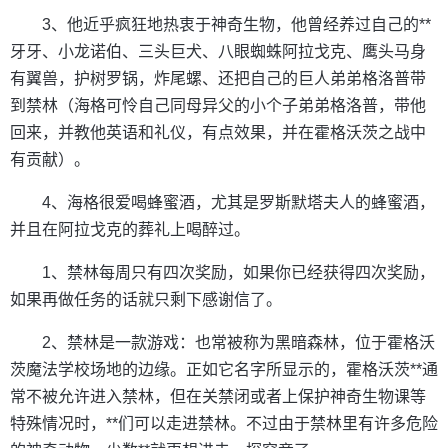
3、他近乎疯狂地热衷于神奇生物，他曾经养过自己的**
牙牙、小龙诺伯、三头巨犬、八眼蜘蛛阿拉戈克、鹰头马身
有翼兽，护树罗锅，炸尾螺、还把自己的巨人弟弟格洛普带
到禁林（海格可怜自己同母异父的小个子弟弟格洛普，带他
回来，并教他英语和礼仪，有点效果，并在霍格沃茨之战中
有贡献）。
4、海格很爱喝蜂蜜酒，尤其是罗斯默塔夫人的蜂蜜酒，
并且在阿拉戈克的葬礼上喝醉过。
1、禁林每周只有四次奖励，如果你已经获得四次奖励，
如果再做任务的话就只剩下感谢信了。
2、禁林是一款游戏：也常被称为黑暗森林，位于霍格沃
茨魔法学校场地的边缘。正如它名字所显示的，霍格沃茨**通
常不被允许进入禁林，但在关禁闭或者上保护神奇生物课等
特殊情况时，**们可以走进禁林。不过由于禁林里有许多危险