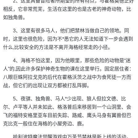
2、这里具备冒险者所期望的所有特点，与霍格莫德正好
相反，它非常荒芜，生活在这里的也是古老的神奇动物，比
如独角兽。
3、这里有很多马人，他们把禁林当做自己的领地。同
时，这里也很危险，因为不*悉它的人无法知道下一步会遇到
什么,比较安全的方法是不离开海格经常走的小径。
4、海格不怕这里，因为他眼里，那些危险的动物是“迷
人”的,因此许多保护神奇生物的课在这里举行。固定居住者：
八眼巨蛛阿拉戈克的后代在霍格沃茨之战中为食死徒一方而
战，但它们的出现让双方都被打乱阵脚。
5、夜骐、独角兽、马人*少出现、狼人但拉文德、比
尔、卢平等人并未如此、格洛普后来移居到一个山洞里、会
飞的福特安格里亚车目前失踪、路威、鹰头马身有翼兽但巴
克比克一般住在海格的小屋旁边、鹿。
哈利波特魔法觉醒游戏中万圣节禁林是新上线的活动，