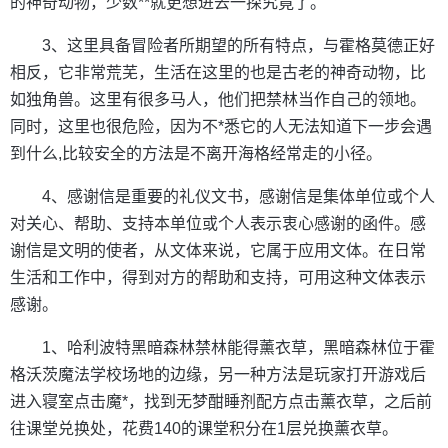
的神奇动物，少数**就更想进去一探究竟了。
3、这里具备冒险者所期望的所有特点，与霍格莫德正好
相反，它非常荒芜，生活在这里的也是古老的神奇动物，比
如独角兽。这里有很多马人，他们把禁林当作自己的领地。
同时，这里也很危险，因为不*悉它的人无法知道下一步会遇
到什么,比较安全的方法是不离开海格经常走的小径。
4、感谢信是重要的礼仪文书，感谢信是集体单位或个人
对关心、帮助、支持本单位或个人表示衷心感谢的函件。感
谢信是文明的使者，从文体来说，它属于应用文体。在日常
生活和工作中，得到对方的帮助和支持，可用这种文体表示
感谢。
1、哈利波特黑暗森林禁林能得薰衣草，黑暗森林位于霍
格沃茨魔法学校场地的边缘，另一种方法是玩家打开游戏后
进入寝室点击魔*，找到无梦酣睡剂配方点击薰衣草，之后前
往课堂兑换处，花费140的课堂积分在1层兑换薰衣草。