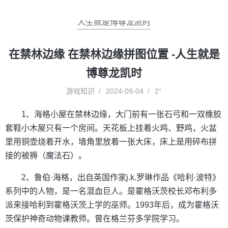
人生就是博尊龙凯时
在禁林边缘 在禁林边缘拼图位置 -人生就是
博尊龙凯时
游戏知识
2024-09-04
2°
1、海格小屋在禁林边缘，大门前有一张石弓和一双橡胶
套鞋小木屋只有一个房间。天花板上挂着火鸡、野鸡，火盆
里用铜壶烧着开水，墙角里放着一张大床，床上是用碎布拼
接的被褥（魔法石）。
2、鲁伯·海格，出自英国作家j.k.罗琳作品《哈利·波特》
系列中的人物，是一名混血巨人。是霍格沃茨校长邓布利多
派来接哈利到霍格沃茨上学的巫师。1993年后，成为霍格沃
茨保护神奇动物课教师。曾在格兰芬多学院学习。