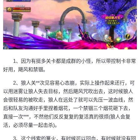
1、因为有挺多关卡都是成群的小怪，所以带控制卡非常
好用，飓风和禁锢。
2、狼人关**次见容易心态崩，实际上操作起来还行，可
以用迷雾让狼人失去目标，然后飓风咒吹出去，这时候狼人
会很轻易的被吹走，狼人在远处了就可以先压一波血线，然
后和队友沟通好手里捏着烟花，一个禁锢三个烟花砸下去，
直接一次***，不然他们反反复复的复活真的很烦(狼人会复
活，必须尽量一起击杀)。
3、这个线索的篝火，有时候可以回血，有时候就没有回