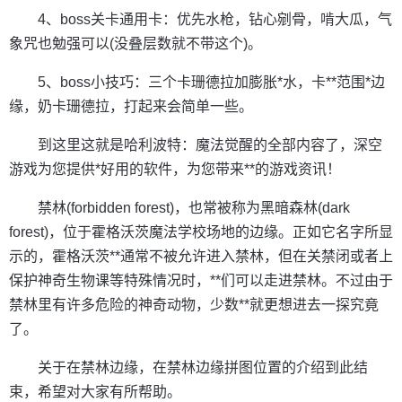
4、boss关卡通用卡：优先水枪，钻心剜骨，啃大瓜，气
象咒也勉强可以(没叠层数就不带这个)。
5、boss小技巧：三个卡珊德拉加膨胀*水，卡**范围*边
缘，奶卡珊德拉，打起来会简单一些。
到这里这就是哈利波特：魔法觉醒的全部内容了，深空
游戏为您提供*好用的软件，为您带来**的游戏资讯！
禁林(forbidden forest)，也常被称为黑暗森林(dark
forest)，位于霍格沃茨魔法学校场地的边缘。正如它名字所显
示的，霍格沃茨**通常不被允许进入禁林，但在关禁闭或者上
保护神奇生物课等特殊情况时，**们可以走进禁林。不过由于
禁林里有许多危险的神奇动物，少数**就更想进去一探究竟
了。
关于在禁林边缘，在禁林边缘拼图位置的介绍到此结
束，希望对大家有所帮助。