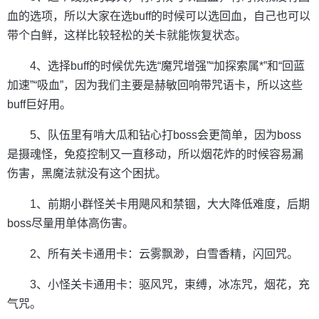
血的选项，所以大家在选buff的时候可以选回血，自己也可以
带个白鲜，这样比较轻松的关卡就能恢复状态。
4、选择buff的时候优先选“魔咒增强”“加探索属*”和“回蓝
加速”“吸血”，因为我们主要是赫敏回响带咒语卡，所以这些
buff巨好用。
5、队伍里有啃大瓜和钻心打boss会更简单，因为boss
是摄魂怪，免疫控制又一直移动，所以烟花炸的时候容易漏
伤害，黑魔法就没有这个困扰。
1、前期小群怪关卡用飓风和禁锢，大大降低难度，后期
boss尽量用单体高伤害。
2、所有关卡通用卡：云雾飘渺，白雪香精，闪回咒。
3、小怪关卡通用卡：驱风咒，束缚，冰冻咒，烟花，充
气咒。