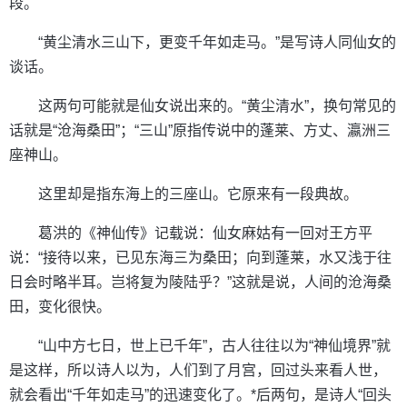
段。
“黄尘清水三山下，更变千年如走马。”是写诗人同仙女的
谈话。
这两句可能就是仙女说出来的。“黄尘清水”，换句常见的
话就是“沧海桑田”；“三山”原指传说中的蓬莱、方丈、瀛洲三
座神山。
这里却是指东海上的三座山。它原来有一段典故。
葛洪的《神仙传》记载说：仙女麻姑有一回对王方平
说：“接待以来，已见东海三为桑田；向到蓬莱，水又浅于往
日会时略半耳。岂将复为陵陆乎？”这就是说，人间的沧海桑
田，变化很快。
“山中方七日，世上已千年”，古人往往以为“神仙境界”就
是这样，所以诗人以为，人们到了月宫，回过头来看人世，
就会看出“千年如走马”的迅速变化了。*后两句，是诗人“回头