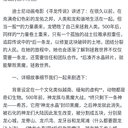
迪士尼动画电影《寻龙传说》讲述了：在很久以前，在
充满奇幻色彩的龙佑之邦，人类和龙和谐地生活在一起。但
当一股**的力量袭来，龙牺牲了自己来拯救人类。500年后，
同样的**力量卷土重来，只有一个孤独的战士拉雅承担重任，
追踪传说中的*后一条龙，以修复这块破碎的土地，团结分裂
的人民。在她的旅程中，她也会逐渐了解到拯救世界不仅仅
需要一条龙，还需要信任和团队合作。*后凑齐水晶碎片，就
能撃败黑魔，拯救世界。
一、详细故事细节我们一起来剧透下：
背景设定在一个文化类似越南、缅甸的虚构**，动物都是
奇幻生物。500年前，神龙族与黑魔大战，*终只剩下一条神
龙——希苏，它用“神龙水晶”封印黑魔，之后神龙就此消失。
被石化的神龙们大陆因此发生改变，被分割成五块，分别是
龙心城，龙脊山、龙爪湾、龙牙谷和龙尾滩（什么都要跟龙