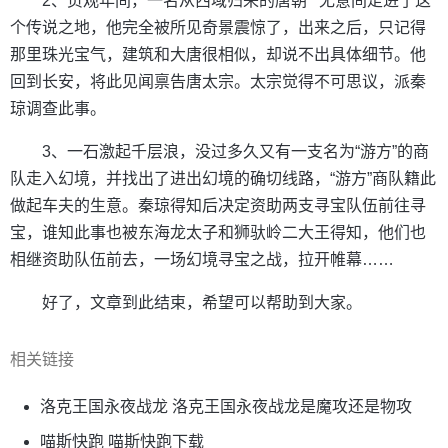
2、贞观年间，一名从西域归来的唐朝**无意间走进了这
个传说之地，他完全被所见奇景震惊了，出来之后，只记得
那里珠光宝气，建筑和大唐很相似，却说不出具体细节。他
回到长安，将此见闻禀告唐太宗。太宗觉得不可思议，派秦
琼调查此事。
3、一石激起千层浪，没过多久又有一支名为“游方”的商
队走入幻境，并找出了进出幻境的确切线路，“游方”商队籍此
做起车夫的生意。秦琼得知后决定资助两支寻宝队伍前往寻
宝，谁知此事也被东海龙太子和狮驮岭二大王得知，他们也
相继资助队伍前去，一场幻境寻宝之战，拉开帷幕……
好了，文章到此结束，希望可以帮助到大家。
相关链接
洛克王国永夜战龙 洛克王国永夜战龙是魔攻还是物攻
喵斯快跑 喵斯快跑下载