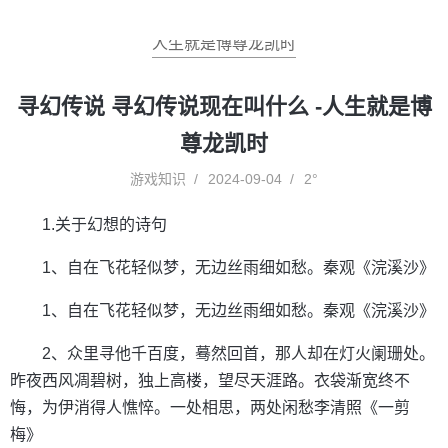
人生就是博尊龙凯时
寻幻传说 寻幻传说现在叫什么 -人生就是博
尊龙凯时
游戏知识
2024-09-04
2°
1.关于幻想的诗句
1、自在飞花轻似梦，无边丝雨细如愁。秦观《浣溪沙》
1、自在飞花轻似梦，无边丝雨细如愁。秦观《浣溪沙》
2、众里寻他千百度，蓦然回首，那人却在灯火阑珊处。
昨夜西风凋碧树，独上高楼，望尽天涯路。衣袋渐宽终不
悔，为伊消得人憔悴。一处相思，两处闲愁李清照《一剪
梅》