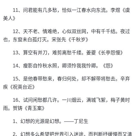
11、问君能有几多愁，恰似一江春水向东流。李煜《虞
美人》
12、天不老、情难绝，心似双丝网，中有千千结。夜过
也，东窗未白孤灯灭。宋张先《千秋岁》
13、算空有并刀，难剪离愁千缕。姜夔《长亭怨慢》
14、瘦影自怜秋水照，卿须怜我我怜卿。《怨》
15、是他春带愁来，春归何处，却不解带将愁去。辛弃
疾《祝英台近》
16、试问闲愁都几许。一川烟云，满城飞絮，梅子黄时
雨。贺铸《青玉案》
1、幻想的光源是幻想。——丁尼生
2、幻想多么希望把世界引入迷途，而判断抒缓慢而又清