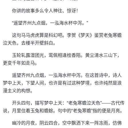
你讲的故事多么令人神往、惊讶！
“遥望齐州九点烟，一泓海水杯中泻。”
这句马马虎虎算是科幻吧。李贺《梦天》鉴赏老兔寒蟾
泣天色，去楼半开壁斜白。
玉轮轧露湿团光，鸾佩相逢桂香陌。黄尘清水三山下，
更变千年如走马。
遥望齐州九点烟，一泓海水杯中泻。在这首诗中，诗人
梦中上天，下望人间，也许是有过这种梦境，也许纯然是浪
漫主义的构想。
开头四句，描写梦中上天：“老兔寒蟾泣天色”——古代传
说，月里住着玉兔和蟾蜍。句中的“老兔寒蟾”指的便是月亮。
幽冷的月夜，阴云四合，空中飘洒下来一阵冻雨，仿佛