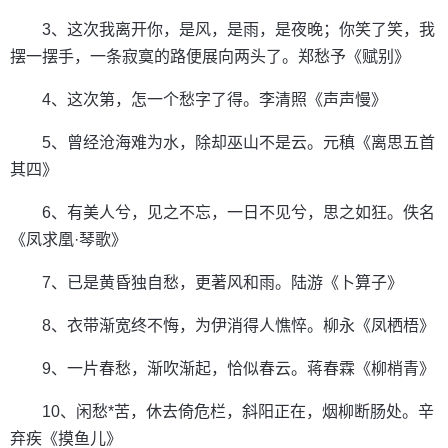
3、这次我离开你，是风，是雨，是夜晚；你笑了笑，我
摆一摆手，一条寂寞的路便展向两头了。郑愁予《赋别》
4、这次第，怎一个愁字了得。李清照《声声慢》
5、曾经沧海难为水，除却巫山不是云。元稹《离思五首
其四》
6、有美人兮，见之不忘，一日不见兮，思之如狂。佚名
《凤求凰·琴歌》
7、已是黄昏独自愁，更著风和雨。陆游《卜算子》
8、衣带渐宽终不悔，为伊消得人憔悴。柳永《凤栖梧》
9、一片春愁，渐吹渐起，恰似春云。蒋春霖《柳梢青》
10、闲愁*苦，休去倚危栏，斜阳正在，烟柳断肠处。辛
弃疾《摸鱼儿》