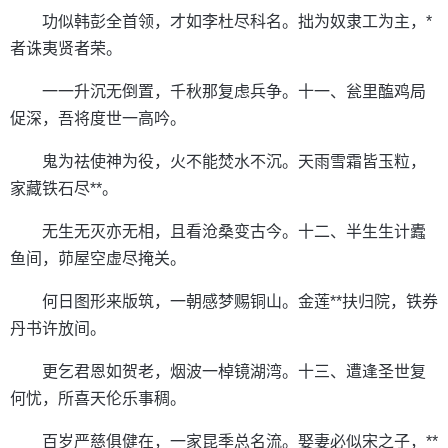
功似韩彭全首领，才如李杜尽科名。拙为奴隶工为主，*
者诛夷贤者荣。
一一升沉无倒置，千秋那复虑兵争。十一、瓮里醢鸡局
促深，吾将度世一高吟。
鬼为祛使神为役，火不能焚水不沉。天雨雪霜皆玉粒，
家藏铁石尽**。
无生无灭亦无相，且看沧桑变古今。十二、半生生计蠹
鱼间，茆屋空虚尽掩关。
何日图形来版筑，一朝感梦赐铜山。金莲**扶归院，铁券
丹书许放间。
更乞君恩如贺老，烟波一棹镜湖湾。十三、遭逢圣世复
何忧，所喜天伦乐事稠。
百岁严慈俱健在，一家昆季总名流。娶妻必似宋之子，**