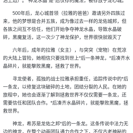
沾上边）。“神龙水晶”是*后仅存的魔法，被存放于龙心城。
500年后，龙心城首领（拉雅的爸爸）邀请另外四族过
来，他的梦想是合并五族，成为像过去一样的龙佑城邦，但
各族之间互不信任，他们开始争夺神龙水晶，导致水晶破
碎，黑魔复活，这一次少了神龙保护，世界很快就毁灭了
六年后，成年的拉雅（女主），与突突（宠物）在荒凉
的大陆上冒险，她相信只要找到世上*后一条神龙，*后凑齐水
晶碎片，就能撃败黑魔，拯救了世界。
寻龙使者，孤独的战士拉雅承担重任，追踪传说中的*后
一条龙，以修复这块破碎的土地，团结分裂的人民。在她的
旅程中，她也会逐渐了解到拯救世界不仅仅需要一条龙，还
需要信任和团队合作。*后凑齐水晶碎片，就能撃败黑魔，拯
救世界。
神龙，希苏是龙佑之邦*后的一条龙。这条传说中法力无
边的神龙，在整个动画团队通力合作之下，不仅古老神秘的