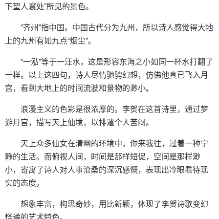
下望人寰处”所见的景色。
“齐州”指中国。中国古代分为九州，所以诗人感觉得大地
上的九州有如九点“烟尘”。
“一泓”等于一汪水，这是形容东海之小如同一杯水打翻了
一样。以上这四句，诗人尽情驰骋幻想，仿佛他真已飞入月
宫，看到大地上的时间流驶和景物的渺小。
浪漫主义的色彩是很浓厚的。李贺在这首诗里，通过梦
游月宫，描写天上仙境，以排遣个人苦闷。
天上众多仙女在清幽的环境中，你来我往，过着一种宁
静的生活。而俯视人间，时间是那样短促，空间是那样渺
小，寄寓了诗人对人事沧桑的深沉感慨，表现出冷眼看待现
实的态度。
想象丰富，构思奇妙，用比新颖，体现了李贺诗歌变幻
怪谲的艺术特色。