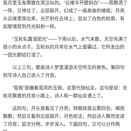
是月里玉兔寒蟾在哭泣似的。“云楼半开壁斜白”——雨飘洒了
一阵，又停住了，云层裂开，幻成了一座高耸的楼阁；月亮
从云缝里穿出来，光芒射在云块上，显出了白色的轮廓，有
如屋墙受到月光斜射一样。
“玉轮轧露湿团光”——下雨以后，水气未散，天空充满了
很小的水点子。玉轮似的月亮在水气上面辗过，它所发出的
一团光都给打湿了。
以上三句，都是诗人梦里漫游天空所见的景色。第四句
则写诗人自己进入了月宫。
“鸾佩”是雕着鸾凤的玉佩，这里代指仙女。这句是说：在
桂花飘香的月宫小路上，诗人和一群仙女遇上了。
这四句，开头是看见了月亮；转眼就是云雾四合，细雨
飘飘；然后又看到云层裂开，月色皎洁；然后诗人飘然走进
了月宫；层次分明，步步深入。下面四句，又可以分作两