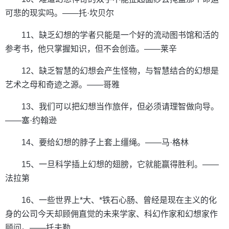
可悲的现实吗。——托·坎贝尔
11、缺乏幻想的学者只能是一个好的流动图书馆和活的
参考书，他只掌握知识，但不会创造。——莱辛
12、缺乏智慧的幻想会产生怪物，与智慧结合的幻想是
艺术之母和奇迹之源。——哥雅
13、我们可以把幻想当作旅伴，但必须请理智做向导。
——塞·约翰逊
14、要给幻想的脖子上套上缰绳。——马·格林
15、一旦科学插上幻想的翅膀，它就能赢得胜利。——
法拉第
16、一些世界上*大、*铁石心肠、曾经是现在主义的化
身的公司今天却顾佣直觉的未来学家、科幻作家和幻想家作
顾问。——托夫勒