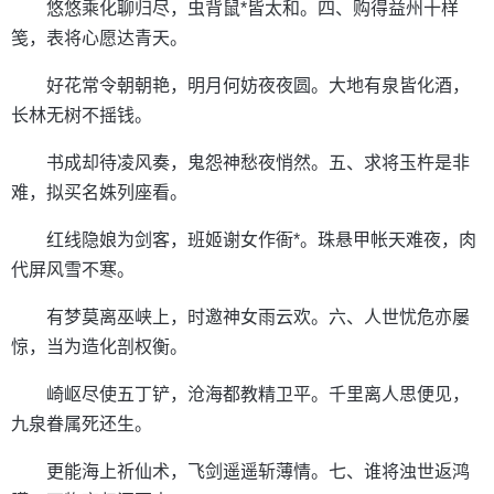
悠悠乘化聊归尽，虫背鼠*皆太和。四、购得益州十样
笺，表将心愿达青天。
好花常令朝朝艳，明月何妨夜夜圆。大地有泉皆化酒，
长林无树不摇钱。
书成却待凌风奏，鬼怨神愁夜悄然。五、求将玉杵是非
难，拟买名姝列座看。
红线隐娘为剑客，班姬谢女作衙*。珠悬甲帐天难夜，肉
代屏风雪不寒。
有梦莫离巫峡上，时邀神女雨云欢。六、人世忧危亦屡
惊，当为造化剖权衡。
崎岖尽使五丁铲，沧海都教精卫平。千里离人思便见，
九泉眷属死还生。
更能海上祈仙术，飞剑遥遥斩薄情。七、谁将浊世返鸿