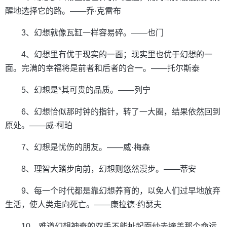
醒地选择它的路。——乔·克雷布
3、幻想就像瓦缸一样容易碎。——也门
4、幻想里有优于现实的一面；现实里也优于幻想的一
面。完满的幸福将是前者和后者的合一。——托尔斯泰
5、幻想是*其可贵的品质。——列宁
6、幻想恰似那时钟的指针，转了一大圈，结果依然回到
原处。——威·柯珀
7、幻想是忧伤的朋友。——威·梅森
8、理智大踏步向前，幻想则悠然漫步。——蒂安
9、每一个时代都是靠幻想养育的，以免人们过早地放弃
生活，使人类走向死亡。——康拉德·约瑟夫
10、难道幻想神奇的双手不能扯起面纱去掩盖那个命运