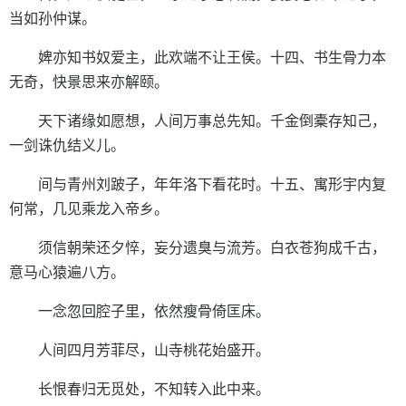
当如孙仲谋。
婢亦知书奴爱主，此欢端不让王侯。十四、书生骨力本
无奇，快景思来亦解颐。
天下诸缘如愿想，人间万事总先知。千金倒橐存知己，
一剑诛仇结义儿。
间与青州刘跛子，年年洛下看花时。十五、寓形宇内复
何常，几见乘龙入帝乡。
须信朝荣还夕悴，妄分遗臭与流芳。白衣苍狗成千古，
意马心猿遍八方。
一念忽回腔子里，依然瘦骨倚匡床。
人间四月芳菲尽，山寺桃花始盛开。
长恨春归无觅处，不知转入此中来。