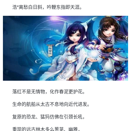
浩*离愁白日斜，吟鞭东指即天涯。
落红不是无情物，化作春泥更护花。
生命的航船从太古不息地向近代进发。
复原的恐龙、猛犸仿佛在引颈长吼，
重现的远古林木多么葱茏、幽雅，