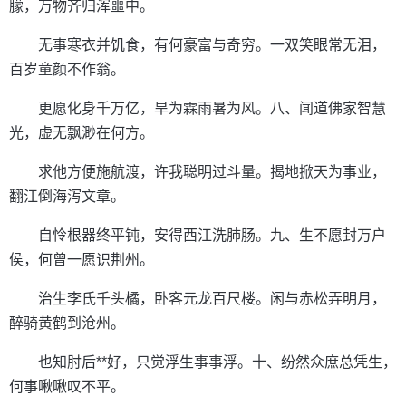
朦，万物齐归浑噩中。
无事寒衣并饥食，有何豪富与奇穷。一双笑眼常无泪，
百岁童颜不作翁。
更愿化身千万亿，旱为霖雨暑为风。八、闻道佛家智慧
光，虚无飘渺在何方。
求他方便施航渡，许我聪明过斗量。揭地掀天为事业，
翻江倒海泻文章。
自怜根器终平钝，安得西江洗肺肠。九、生不愿封万户
侯，何曾一愿识荆州。
治生李氏千头橘，卧客元龙百尺楼。闲与赤松弄明月，
醉骑黄鹤到沧州。
也知肘后**好，只觉浮生事事浮。十、纷然众庶总凭生，
何事啾啾叹不平。