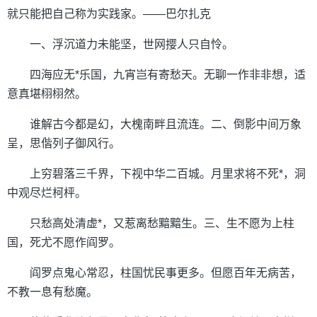
就只能把自己称为实践家。——巴尔扎克
一、浮沉道力未能坚，世网撄人只自怜。
四海应无*乐国，九宵岂有寄愁天。无聊一作非非想，适
意真堪栩栩然。
谁解古今都是幻，大槐南畔且流连。二、倒影中间万象
呈，思偕列子御风行。
上穷碧落三千界，下视中华二百城。月里求将不死*，洞
中观尽烂柯枰。
只愁高处清虚*，又惹离愁黯黯生。三、生不愿为上柱
国，死尤不愿作阎罗。
阎罗点鬼心常忍，柱国忧民事更多。但愿百年无病苦，
不教一息有愁魔。