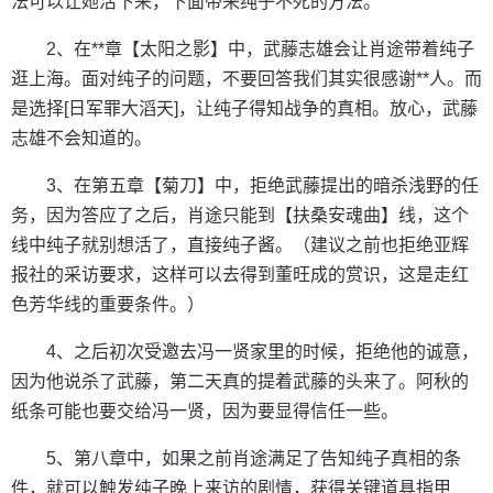
法可以让她活下来，下面带来纯子不死的方法。
2、在**章【太阳之影】中，武藤志雄会让肖途带着纯子
逛上海。面对纯子的问题，不要回答我们其实很感谢**人。而
是选择[日军罪大滔天]，让纯子得知战争的真相。放心，武藤
志雄不会知道的。
3、在第五章【菊刀】中，拒绝武藤提出的暗杀浅野的任
务，因为答应了之后，肖途只能到【扶桑安魂曲】线，这个
线中纯子就别想活了，直接纯子酱。（建议之前也拒绝亚辉
报社的采访要求，这样可以去得到董旺成的赏识，这是走红
色芳华线的重要条件。）
4、之后初次受邀去冯一贤家里的时候，拒绝他的诚意，
因为他说杀了武藤，第二天真的提着武藤的头来了。阿秋的
纸条可能也要交给冯一贤，因为要显得信任一些。
5、第八章中，如果之前肖途满足了告知纯子真相的条
件，就可以触发纯子晚上来访的剧情，获得关键道具指甲