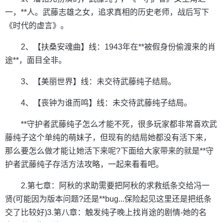
一，**人。武藤志雄之女，追求真相的历史老师，战后写下
《时代的虚言》。
2、【扶桑安魂曲】线：1943年在**被假身份偷渡来的肖
途**，面目全非。
3、【美丽世界】线：未交待武藤纯子结局。
4、【丧钟为谁而鸣】线：未交待武藤纯子结局。
**守护者武藤纯子怎么才能不死，很多玩家都非常喜欢武
藤纯子这个单纯的萌妹子，但现有的结局她都没有活下来，
那么要怎么做才能让她活下来呢?下面给大家带来的就是**守
护者武藤纯子存活方法攻略，一起来看看吧。
2.第七章：阿秋的求助需要把阿秋的求救纸条交给冯一
贤(可能因为版本问题?还是**bug...保险起见这里还是把纸条
交了比较好)3.第八章：触发纯子晚上找肖途的剧情-她的名