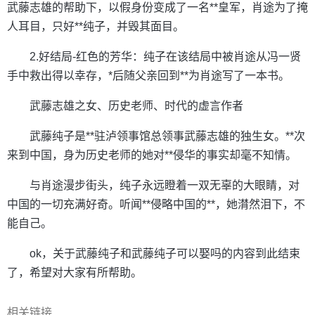
武藤志雄的帮助下，以假身份变成了一名**皇军，肖途为了掩
人耳目，只好**纯子，并毁其面目。
2.好结局-红色的芳华：纯子在该结局中被肖途从冯一贤
手中救出得以幸存，*后随父亲回到**为肖途写了一本书。
武藤志雄之女、历史老师、时代的虚言作者
武藤纯子是**驻泸领事馆总领事武藤志雄的独生女。**次
来到中国，身为历史老师的她对**侵华的事实却毫不知情。
与肖途漫步街头，纯子永远瞪着一双无辜的大眼睛，对
中国的一切充满好奇。听闻**侵略中国的**，她潸然泪下，不
能自己。
ok，关于武藤纯子和武藤纯子可以娶吗的内容到此结束
了，希望对大家有所帮助。
相关链接