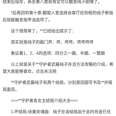
结束后保存，再去第八章就肯定可以触发纯子剧情了。
*后再回到第十章-翻窗入室选择会客厅捡到假的纯子断指
后就能触发指甲油选项了。
这个很简单了，**已经给出提示了：
其实就是纯子的敲门声：咚、咚咚、咚咚咚咚
象征着1、2、4的选项：四分之一圈、半圈、一整圈
以上就是关于**守护者武藤纯子存活方法攻略的介绍，希
望大家能够喜欢，点击关注网
**守护者武藤纯子有两个结局，分别是回国写书及**并毁
其面目。
>>>**守护者各女主结局介绍大全<<<
1.坏结局-扶桑安魂曲：纯子在该结局由于此时肖途已在