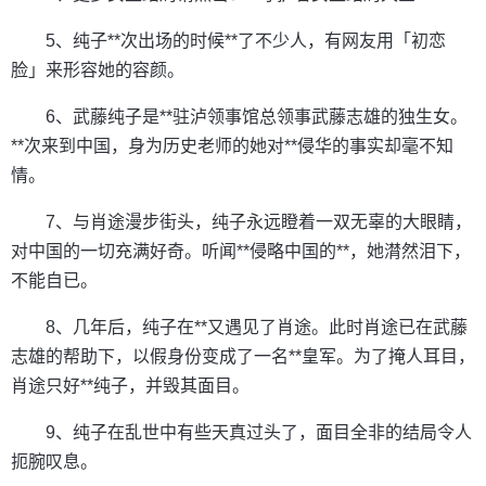
5、纯子**次出场的时候**了不少人，有网友用「初恋
脸」来形容她的容颜。
6、武藤纯子是**驻泸领事馆总领事武藤志雄的独生女。
**次来到中国，身为历史老师的她对**侵华的事实却毫不知
情。
7、与肖途漫步街头，纯子永远瞪着一双无辜的大眼睛，
对中国的一切充满好奇。听闻**侵略中国的**，她潸然泪下，
不能自已。
8、几年后，纯子在**又遇见了肖途。此时肖途已在武藤
志雄的帮助下，以假身份变成了一名**皇军。为了掩人耳目，
肖途只好**纯子，并毁其面目。
9、纯子在乱世中有些天真过头了，面目全非的结局令人
扼腕叹息。