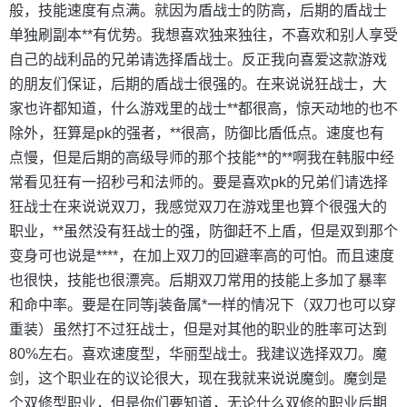
般，技能速度有点满。就因为盾战士的防高，后期的盾战士
单独刷副本**有优势。我想喜欢独来独往，不喜欢和别人享受
自己的战利品的兄弟请选择盾战士。反正我向喜爱这款游戏
的朋友们保证，后期的盾战士很强的。在来说说狂战士，大
家也许都知道，什么游戏里的战士**都很高，惊天动地的也不
除外，狂算是pk的强者，**很高，防御比盾低点。速度也有
点慢，但是后期的高级导师的那个技能**的**啊我在韩服中经
常看见狂有一招秒弓和法师的。要是喜欢pk的兄弟们请选择
狂战士在来说说双刀，我感觉双刀在游戏里也算个很强大的
职业，**虽然没有狂战士的强，防御赶不上盾，但是双到那个
变身可也说是****，在加上双刀的回避率高的可怕。而且速度
也很快，技能也很漂亮。后期双刀常用的技能上多加了暴率
和命中率。要是在同等j装备属*一样的情况下（双刀也可以穿
重装）虽然打不过狂战士，但是对其他的职业的胜率可达到
80%左右。喜欢速度型，华丽型战士。我建议选择双刀。魔
剑，这个职业在的议论很大，现在我就来说说魔剑。魔剑是
个双修型职业，但是你们要知道，无论什么双修的职业后期