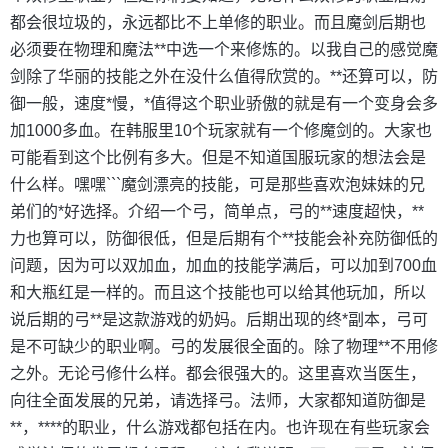
都会很垃圾的，永远都比不上单修的职业。而且魔剑后期也
必须要在物理和魔法**中选一个来修炼的。以我自己的感觉魔
剑除了华丽的技能之外在没什么值得欣赏的。**还算可以，防
御一般，速度*慢，*值得这个职业骄傲的就是有一个变身会多
加1000多血。在韩服里10个玩家就有一个修魔剑的。大家也
可能看到这个比例有多大。但是不知道国服玩家的想法会是
什么样。嘿嘿```魔剑漂亮的技能，可是那些喜欢泡妹妹的兄
弟们的*好选择。介绍一个弓，简单点，弓的**速度超快，**
力也算可以，防御很低，但是后期有个**技能会补充防御低的
问题，因为可以双加血，加血的技能学满后，可以加到700血
和大瓶红是一样的。而且这个技能也可以给其他玩加，所以
说后期的弓**是这款游戏的奶妈。后期出现的终*副本，弓可
是不可缺少的职业啊。弓的发展很全面的。除了物理**不用修
之外。无论弓修什么样。都会很强大的。这里喜欢当医生，
向往全面发展的兄弟，请选择弓。法师，大家都知道防御是
**，****的职业，什么游戏都包括在内。也许现在有些玩家会