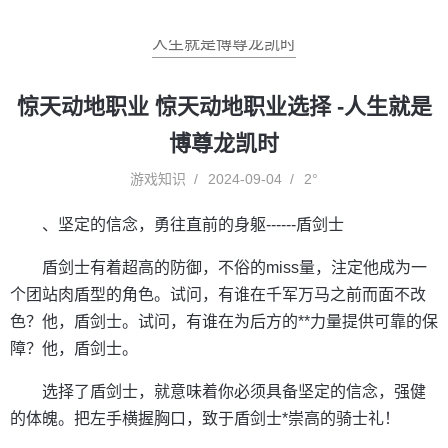
人生就是博尊龙凯时
惊天动地职业 惊天动地职业选择 -人生就是
博尊龙凯时
游戏知识
2024-09-04
2°
、坚定的信念，勇往直前的身躯------盾剑士
盾剑士有着超高的防御，不俗的miss量，注定他成为一
个团站肉盾型的角色。试问，有谁在千军万马之前而面不改
色？他，盾剑士。试问，有谁在为后方的**力量提供可靠的保
障？他，盾剑士。
选择了盾剑士，就意味着你必须具备坚定的信念，强健
的体魄。把左手横握胸口，致于盾剑士*崇高的骑士礼！