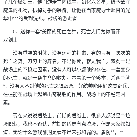
了几个魔剑士，他们游走在阵线中，幻化六芒星，给予敌阵
魔鬼的礼物，扒掉对手的装备，让他在自家魔导士眩目的光
华中***的受到洗礼。战线的游走者
6、送你一套*美丽的死亡之舞，死亡大门为你而开------
双剑士
没有重装的附体，没有远程的打击，有的只有一次次的
死亡之舞。刀刃上的舞者，不是你死，就是我亡。双剑士是
战场上的不稳定因素，没有人可以小觑他的存在，一套变身
的死亡，就是一条生命的收割。本着杀一个够本，杀两个就
*，没有人不对他的死亡之舞战栗。好统帅能用好这支奇兵，
往往能在战场上起到出奇制胜的作用。战场上的不稳定因
素。
现在来说说盾战士，前期的盾战士，很多人都说是个垃
圾职业，我也不否认，前期的盾是有点垃圾，但是大家都知
道，无论什么游戏前期是看不出来强和弱的。盾防**，**一