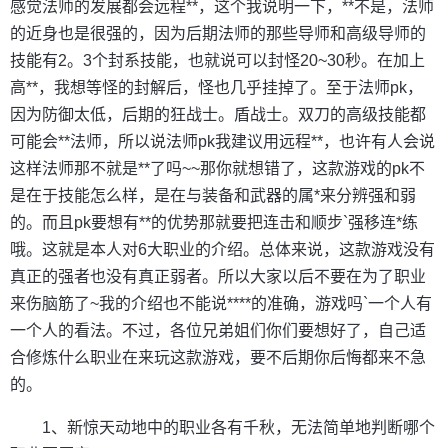
感觉法师的发展都会远程**，这个我说明一下，**不是，法师
的近身也是很强的，因为后期法师的那些导师和高级导师的
技能有2。3个封系技能，也就说可以封怪20~30秒。在加上
高**，我想等怪的封解后，怪也几乎挂掉了。至于法师pk，
因为防御太低，后期的狂战士。盾战士。双刀的高级技能都
可能会**法师，所以说法师pk我建议用远程**，也许有人会说
这样法师那不就是**了吗~~那你就想错了，这款游戏的pk不
是在于技能怎么样，是在与装备和武器的属*来分辨强和弱
的。而且pk要想有**的优势那就要把连击和顺步`强移连*练
哦。这就是本人对6大职业的介绍。总体来说，这款游戏没有
真正的强者也没有真正弱者。所以大家以后不要在为了职业
来伤脑筋了~我的介绍也不能说****的准确，游戏吗`一个人有
一个人的看法。不过，各位兄弟姐们你们要想好了，自己适
合修炼什么职业在来玩这款游戏，要不后期你后悔都来不急
的。
1、新惊天动地中的职业各有千秋，无法简单地判断哪个