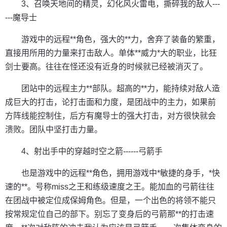
3、召唤天地间的精灵，幻化风火雷电，撕碎我的敌人---
---魔导士
游戏中的远程**角色，强大的**力，舍弃了装备的繁重，
直接用所用的力量来打击敌人。单体**威力*大的职业，比狂
剑士要高。往往在怪还没有近身的时候就已经被消灭了。
团站中的远程主力**部队。超高的**力，能持续对敌人造
成巨大的打击，论打击面和力度，是团战中的主力，如果前
方阵线能控制住，后方有魔导士的强大打击，对方很快就会
溃败。团队中坚打击力量。
4、射出手中的穿越时空之箭------弓箭手
也是游戏中的远程**角色，拥用游戏中*敏捷的身手，*快
速的**。号称miss之王和练级速度之王。能加血的弓箭往往
在团战中被定位成保姆角色。但是，一个出色的将领不能只
按常规定位自己的部下。别忘了变身后的弓箭那**的打击速