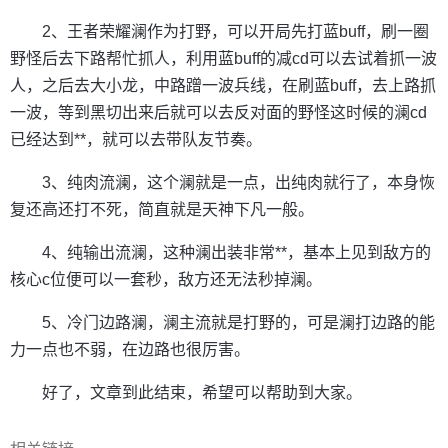
2、王者荣耀澜作为打野，可以开局先打蓝buff，刷一圈
野怪后去下路帮忙抓人，利用蓝buff的减cd可以去试着抓一波
人，之后去大小龙，中路蹭一波兵线，在刷蓝buff，去上路抓
一波，等到黑切出来后就可以去反对面的野怪这时候的澜cd
已经达到**，就可以去带队友节奏。
3、纯肉流澜，这个澜就是一点，出纯肉就行了，本身恢
复还高还打不死，简直就是天神下凡一般。
4、纯输出流澜，这种澜出装非常**，基本上见到敌方的
核心c位便可以一套秒，敌方还无法秒掉澜。
5、冷门边路澜，澜主流就是打野的，可是澜打边路的能
力一点也不弱，在边路也很厉害。
好了，文章到此结束，希望可以帮助到大家。