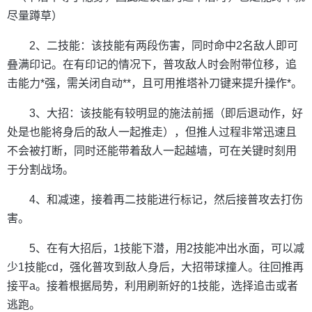
尽量蹲草）
2、二技能：该技能有两段伤害，同时命中2名敌人即可
叠满印记。在有印记的情况下，普攻敌人时会附带位移，追
击能力*强，需关闭自动**，且可用推塔补刀键来提升操作*。
3、大招：该技能有较明显的施法前摇（即后退动作，好
处是也能将身后的敌人一起推走），但推人过程非常迅速且
不会被打断，同时还能带着敌人一起越墙，可在关键时刻用
于分割战场。
4、和减速，接着再二技能进行标记，然后接普攻去打伤
害。
5、在有大招后，1技能下潜，用2技能冲出水面，可以减
少1技能cd，强化普攻到敌人身后，大招带球撞人。往回推再
接平a。接着根据局势，利用刷新好的1技能，选择追击或者
逃跑。