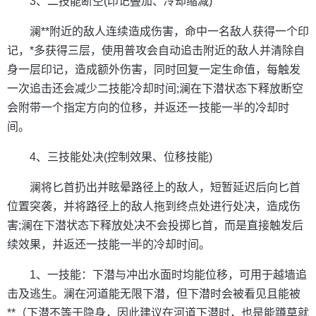
3、二技能断空(印记叠加、冷却缩减)
澜**附近的敌人连续造成伤害，命中一名敌人获得一个印
记，*多获得三层，使用普攻会自动追击附近的敌人并清除自
身一层印记，造成额外伤害，同时回复一定生命值，每触发
一次追击还会减少二技能冷却时间;澜在下潜状态下释放断空
会附带一个指定方向的位移，并返还一技能一半的冷却时
间。
4、三技能处决(控制效果、位移技能)
澜将匕首扔出并眩晕路径上的敌人，短暂延迟后向匕首
位置突袭，并将路径上的敌人拖到终点处进行处决，造成伤
害;澜在下潜状态下释放处决不会投掷匕首，而是直接触发后
续效果，并返还一技能一半的冷却时间。
1、一技能：下潜与冲出水面时均能位移，可用于越墙追
击及逃生。澜在河道能无限下潜，但下潜时会被看见且能被
**（下潜不等于隐身，因此建议在河道下潜时，也是能蹲草就