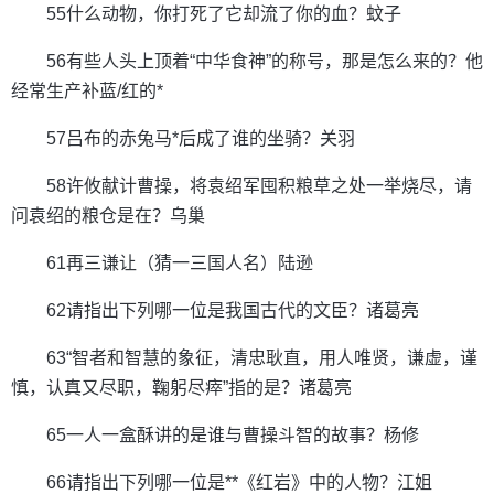
55什么动物，你打死了它却流了你的血？蚊子
56有些人头上顶着“中华食神”的称号，那是怎么来的？他
经常生产补蓝/红的*
57吕布的赤兔马*后成了谁的坐骑？关羽
58许攸献计曹操，将袁绍军囤积粮草之处一举烧尽，请
问袁绍的粮仓是在？乌巢
61再三谦让（猜一三国人名）陆逊
62请指出下列哪一位是我国古代的文臣？诸葛亮
63“智者和智慧的象征，清忠耿直，用人唯贤，谦虚，谨
慎，认真又尽职，鞠躬尽瘁”指的是？诸葛亮
65一人一盒酥讲的是谁与曹操斗智的故事？杨修
66请指出下列哪一位是**《红岩》中的人物？江姐