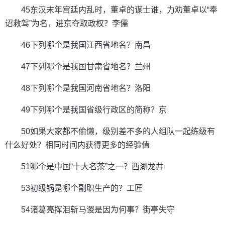
45东汉末年宫廷内乱时，董卓的谋士谁，力劝董卓以“奉
诏救驾”为名，进京夺取政权？李儒
46下列哪个是我国江西省地名？南昌
47下列哪个是我国甘肃省地名？兰州
48下列哪个是我国河南省地名？洛阳
49下列哪个是我国省级行政区的简称？京
50如果大家都不偷懒，级别差不多的人组队一起练级有
什么好处？相同时间内获得更多的经验值
51哪个是中国“十大名茶”之一？西湖龙井
53初级锅是哪个副职生产的？工匠
54诸葛亮挥泪斩马谡是因为何事？街亭失守