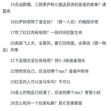
15舌战群儒、三顾茅庐和七擒孟获讲的是谁的故事？诸
葛亮
16比萨斜塔倒了谁去扶？（猜一人名）约翰屈伏塔
17吃了红红肉有啥用？一段时间回复生命
20高高飞上天，全靠风，要它回地面，全靠线（猜一物
品）风筝
21下品强化宝石有啥用？将0--3级装备强化
22想修炼自己，应该找哪个npc？奋威中郎将
23红名的人可以坐马车吗？不可以
24身上的物品已经满了，应该找哪个npc？寄管小妖
26怎么和另一个玩家私聊？其它答案都是