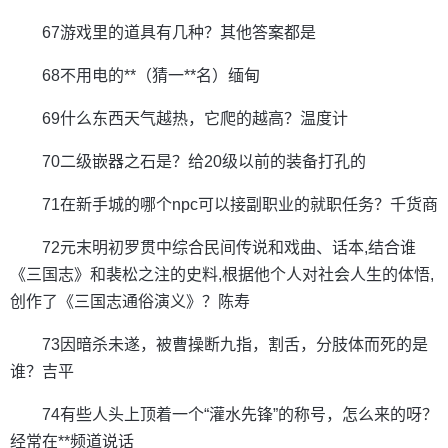
67游戏里的道具有几种？其他答案都是
68不用电的**（猜一**名）缅甸
69什么东西天气越热，它爬的越高？温度计
70二级嵌器之石是？给20级以前的装备打孔的
71在新手城的哪个npc可以接副职业的就职任务？千货商
72元末明初罗贯中综合民间传说和戏曲、话本,结合谁
《三国志》和裴松之注的史料,根据他个人对社会人生的体悟,
创作了《三国志通俗演义》？陈寿
73因暗杀未遂，被曹操断九指，割舌，分肢体而死的是
谁？吉平
74有些人头上顶着一个“灌水先锋”的称号，怎么来的呀？
经常在**频道说话