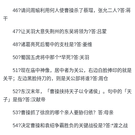
46?请问周瑜利用何人使曹操杀了蔡瑁，张允二人?答:蒋
干
47?让关羽大意失荆州的东吴将领为?答:吕蒙
48?诸葛亮死后蜀中的支柱是?答:姜维
50?蜀国五虎将中那个*早死?答:关羽
51?现在庙中神像，居中者为关公，右边白脸捧印的就是
关平；左边黑脸持刀的，则是关公部将谁?答:周仓
52?东汉末年，「曹操挟持天子以令诸侯」。句中的「天
子」是指?答:汉献帝
53?曹操抓了徐庶的哪个亲人要胁归依？答:母亲
54?决定曹操和袁绍争霸胜负的关键战役是?答:*渡之战