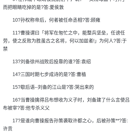
而把眼睛吃掉的是?答:夏侯敦
10?孙权称帝后，何者被任命丞相?答:顾雍
11?曹操谓曰「将军在匆忙之中，能整兵坚垒，任谤任
劳，使之反败为胜虽古之名将，何以加兹者!」为何人?答:于
禁
13?刘备徐州战败后投靠的谁?答:袁绍
14?三国时期七步成诗的是?答:曹植
15?歇后语--刘备的江山是?答:哭出来的
16?当曹操擒得吕布想收为义子时，刘备建了什么言使吕
布被宰?答:他专杀义父
17?是谁向曹操报告孙策袭取许都之心，后被孙策**?答:
许贡