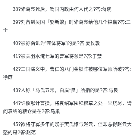
38?诸葛亮死后，蜀国内政由何人代之?答:蒋琬
39?刘备到吴国「娶新娘」时诸葛亮给他几个锦囊?答:三
个
40?被祢衡讥为“完体将军”的是?答:夏侯敦
41?被关羽水淹七军的曹军将领是?答:于禁
42?三国演义中，曹仁的八门金锁阵被哪位军师所破?答:
徐庶
43?人称「马氏五常，白眉*良」所指的是?答:马良
44?许攸献计曹操，将袁绍军囤积粮草之处一举烧尽，请
问袁绍的粮仓是在?答:乌巢
45?欲将守寡多年的嫂子樊氏嫁与赵云，但却惹得赵云大
怒的是?答:赵范