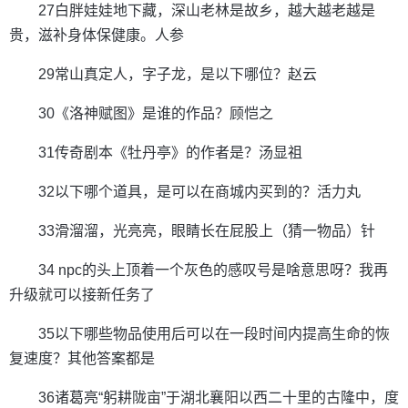
27白胖娃娃地下藏，深山老林是故乡，越大越老越是
贵，滋补身体保健康。人参
29常山真定人，字子龙，是以下哪位？赵云
30《洛神赋图》是谁的作品？顾恺之
31传奇剧本《牡丹亭》的作者是？汤显祖
32以下哪个道具，是可以在商城内买到的？活力丸
33滑溜溜，光亮亮，眼睛长在屁股上（猜一物品）针
34 npc的头上顶着一个灰色的感叹号是啥意思呀？我再
升级就可以接新任务了
35以下哪些物品使用后可以在一段时间内提高生命的恢
复速度？其他答案都是
36诸葛亮“躬耕陇亩”于湖北襄阳以西二十里的古隆中，度