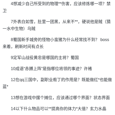
4想减少自己所受到的物理**伤害，应该修炼哪一项？禁
卫
7外表白如雪，肚里一团黑，从来不**，硬说他是贼（猜
一水中生物）乌贼
8蜀国新手城旁的怪物小蛮猪为什么经常找不到？ boss
来着，刷新时间有点长
9定军山战役黄忠是哪国的主将？蜀国
10成语“赤膊上阵”是指哪位将领的事迹？许褚
12在qq三国中，副职业庖丁的作用是？既能做红*也能做
蓝*
13想在游戏中摆个摊位，应该通过哪个界面？状态界面
14以下什么物品可以**提高你的体力*大值？玄力水晶