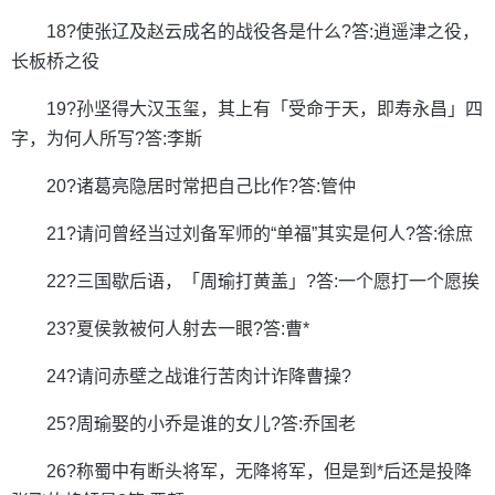
18?使张辽及赵云成名的战役各是什么?答:逍遥津之役，
长板桥之役
19?孙坚得大汉玉玺，其上有「受命于天，即寿永昌」四
字，为何人所写?答:李斯
20?诸葛亮隐居时常把自己比作?答:管仲
21?请问曾经当过刘备军师的“单福”其实是何人?答:徐庶
22?三国歇后语，「周瑜打黄盖」?答:一个愿打一个愿挨
23?夏侯敦被何人射去一眼?答:曹*
24?请问赤壁之战谁行苦肉计诈降曹操?
25?周瑜娶的小乔是谁的女儿?答:乔国老
26?称蜀中有断头将军，无降将军，但是到*后还是投降