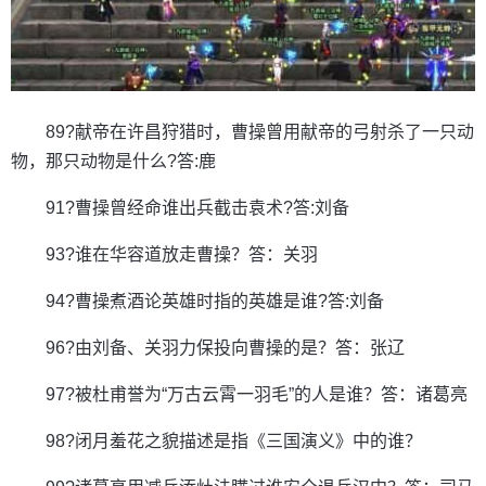
89?献帝在许昌狩猎时，曹操曾用献帝的弓射杀了一只动
物，那只动物是什么?答:鹿
91?曹操曾经命谁出兵截击袁术?答:刘备
93?谁在华容道放走曹操？答：关羽
94?曹操煮酒论英雄时指的英雄是谁?答:刘备
96?由刘备、关羽力保投向曹操的是？答：张辽
97?被杜甫誉为“万古云霄一羽毛”的人是谁？答：诸葛亮
98?闭月羞花之貌描述是指《三国演义》中的谁？