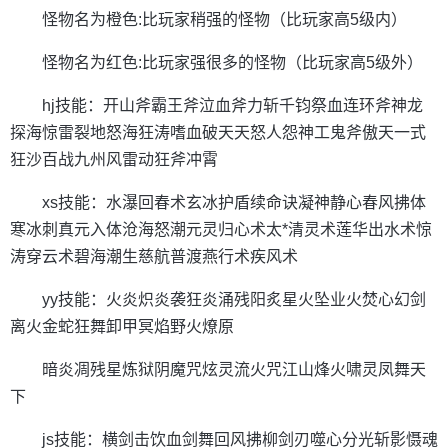
怪物名为橙色:比玩家稍强的怪物（比玩家高5级内）
怪物名为红色:比玩家强很多的怪物（比玩家高5级外）
hj技能：开山斧霸王斧泣血斧力斩千钧祭血连环斧神龙
探海惊雷裂地怒海狂涛嗜血破天天怒人怨神工鬼斧傲天一式
狂沙百战九州风雷动狂斧冲霄
xs技能：水瀑回春术玄冰护盾续命诀凝神静心春风拂体
寒冰刺真元入体沧海怒潮元灵归心术太*清灵术莲华出水术惊
涛穿云术碧海潮生慈航普渡燕行术疾风术
yy技能：火炎炽炎袭狂炎涌残阳炙星火坠业火焚心幻剑
离火金蛇狂舞卸甲冥焰野火燎原
暗炎凋残星炼狱阴魔咒炫灵流火咒江山烽火啸灵凤舞天
下
js技能：横剑击饮血剑舞回风拂柳剑刃噬心分光斩影慑魂