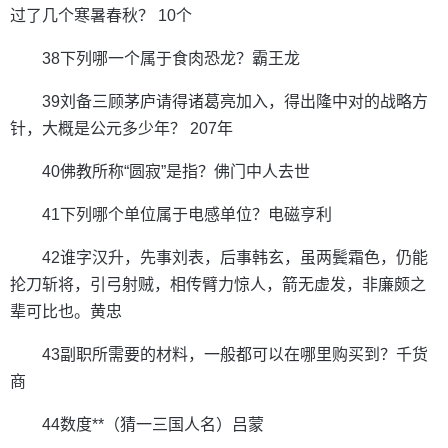
过了几个寒暑春秋？ 10个
38下列哪一个属于食肉恐龙？霸王龙
39刘备三顾茅庐请得诸葛亮加入，得出隆中对的战略方
针，大概是公元多少年？ 207年
40佛教所称“圆寂”是指？佛门中人去世
41下列哪个单位属于电感单位？电磁亨利
42谁字汉升，先事刘表，后事韩玄，虽两鬓霜色，仍能
抡刀斩将，引弓射贼，相传臂力惊人，箭无虚发，非廉颇之
辈可比也。黄忠
43副职所需要的材料，一般都可以在哪里购买到？千货
商
44数度**（猜一三国人名）吕蒙