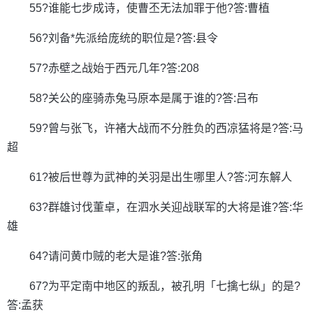
55?谁能七步成诗，使曹丕无法加罪于他?答:曹植
56?刘备*先派给庞统的职位是?答:县令
57?赤壁之战始于西元几年?答:208
58?关公的座骑赤兔马原本是属于谁的?答:吕布
59?曾与张飞，许褚大战而不分胜负的西凉猛将是?答:马
超
61?被后世尊为武神的关羽是出生哪里人?答:河东解人
63?群雄讨伐董卓，在泗水关迎战联军的大将是谁?答:华
雄
64?请问黄巾贼的老大是谁?答:张角
67?为平定南中地区的叛乱，被孔明「七擒七纵」的是?
答:孟获