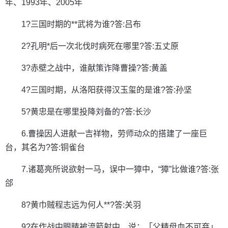
年、1993年、2005年
1?三国时期的**武将为谁?答:吕布
2?孔明*后一次北伐时病死在哪里?答:五丈原
3?赤壁之战中，谁献策诈降曹操?答:黄盖
4?三国时期，从洛阳获得汉玉玺的是谁?答:孙坚
5?黄忠是在哪里投降刘备的?答:长沙
6.曹操因人进献一吉祥物，劳师动众的搭建了一座巨
台，其名为?答:铜雀台
7.诸葛亮所说欲射一马，误中一獐中，“獐”比做谁?答:张
郃
8?黄巾贼程志远为何人**?答:关羽
9?在作战中眼睛被流箭射中，说：「父精母血不可弃」