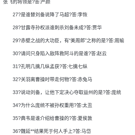
张飞的将领是?答:严颜
27?是谁替刘备说降了马超?答:李恢
28?甘露寺孙权派谁刺杀刘备未成?答:贾华
29?赤壁之战的大功臣，有“美周郎”之称的是?答:周瑜
30?请问只身陷入敌阵救阿斗的是谁?答:赵云
31?孔明几擒几纵孟获?答:七擒七纵
32?关羽离曹操时带走何物?答:赤兔马
33?说动刘备，让他下定决心夺取益州的是?答:庞统
34?为什么庞统不被孙权重用?答:太丑
35?典韦是谁介绍给曹操的?答:夏侯敦
36?魏延**结果死于何人手上?答:马岱