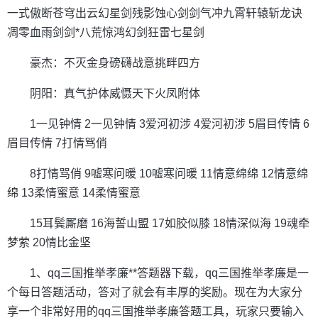
一式傲断苍穹出云幻星剑残影蚀心剑剑气冲九霄轩辕斩龙诀
凋零血雨剑剑*八荒惊鸿幻剑狂雷七星剑
豪杰：不灭金身磅礴战意挑畔四方
阴阳：真气护体威慑天下火凤附体
1一见钟情 2一见钟情 3爱河初涉 4爱河初涉 5眉目传情 6
眉目传情 7打情骂俏
8打情骂俏 9嘘寒问暖 10嘘寒问暖 11情意绵绵 12情意绵
绵 13柔情蜜意 14柔情蜜意
15耳鬓厮磨 16海誓山盟 17如胶似膝 18情深似海 19魂牵
梦萦 20情比金坚
1、qq三国推举孝廉**答题器下载，qq三国推举孝廉是一
个每日答题活动，答对了就会有丰厚的奖励。现在为大家分
享一个非常好用的qq三国推举孝廉答题工具，玩家只要输入