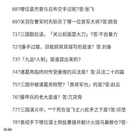
68?哪位豪杰曾与吕布交手过呢?答:张飞
69?关羽在曹军时先斩杀了哪一位袁军大将?答:颜良
71?三国歇后语，「关公前面耍大刀」?答:不自量力
72?[垂手过膝，目能顾其耳描写的是谁？答:刘备
73?「九品*人制」是谁提出来的?
74?诸葛亮临终时传受姜维的兵法是？答:兵法二十四篇
75?三国中被诸葛亮称赞?「真将军也」的是?答:赵云
76?藤甲兵的老大是谁？答:兀突骨
77?三国演义中，**个死在张飞丈八蛇矛之下是?答:邓茂
78?袁绍手下哪位谋士倒投曹操并献计火烧乌巢粮仓?答:
许攸