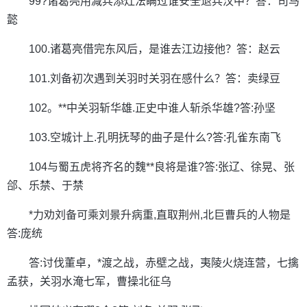
99?诸葛亮用减兵添灶法瞒过谁安全退兵汉中？答：司马
懿
100.诸葛亮借完东风后，是谁去江边接他？答：赵云
101.刘备初次遇到关羽时关羽在感什么？答：卖绿豆
102。**中关羽斩华雄.正史中谁人斩杀华雄?答:孙坚
103.空城计上.孔明抚琴的曲子是什么?答:孔雀东南飞
104与蜀五虎将齐名的魏**良将是谁?答:张辽、徐晃、张
郃、乐禁、于禁
*力劝刘备可乘刘景升病重,直取荆州,北巨曹兵的人物是
答:庞统
答:讨伐董卓，*渡之战，赤壁之战，夷陵火烧连营，七擒
孟获，关羽水淹七军，曹操北征乌