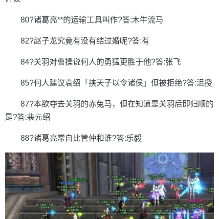
80?诸葛亮**的运输工具叫作?答:木牛流马
82?赵子龙究竟有没有结过婚呢?答:有
84?关羽对曹操说何人的勇猛更胜于他?答:张飞
85?何人建议袁绍「挟天子以令诸侯」但被拒绝?答:沮授
87?本欲夺去关羽的赤兔马，但在知道是关羽后即归顺的
是?答:裴元绍
88?诸葛亮常自比管仲和谁?答:乐毅