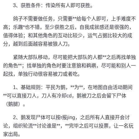
3、获胜条件：传染所有人即可获胜。
鸽子不需要做任务，只需要**给每个人即可，上手难度不
高；乐趣*也不错，至少获胜之后，自我成就感还是很强的，
值得体验；和其他角色的互动比较少，运气占据比较大的成
分，越到后面越容易被狼人刀。
紧随大部队移动，尽可能把大部队的人都**之后再找单独
的角色**；找单独的角色时要注意狼和鹈鹕，尽可能和别人一
起找，单独行动很容易被刀或者吃。
1、基础规则：平民为鹅，**为**，在地图自由活动期间
**可以直接刀人，刀人有冷却cd，鹅被刀之后会留下尸体
（鹅腿）。
2、鹅发现尸体可以按r报jing，之后所有人直接开会讨
论，组织轮流**讨论谁是**，**完毕之后可以投票，让一名玩
家出局。