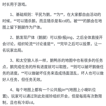
时长用于游戏。
1、基础规则：平民为鹅，**为**，在大家都自由活动的
时候，**可以猎杀鹅，而且猎杀是有cd的。被****的鹅会在地
图上留下鹅腿作为尸体。
2、鹅发现尸体（鹅腿）可以按r报jing，之后全体直接开
会讨论，组织轮流**讨论谁是**，**完毕之后可以投票，让一
名玩家出局。
3、和太空狼人杀一样，鹅鸭杀的地图中也有很多的任务
点，鹅完成任务的所有进度就可以取胜，**则可以破坏鹅做任
务的进度。**可以做破坏任务来造成场面混乱，坏人也可以做
好人任务，但任务无效。
4、每个地图上都有一个公共报jin**(地图上小喇叭位
置)，玩家可以通过到此处摇铃组织开会，但是每局有次数限
制，且也有冷却cd。