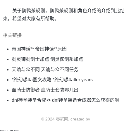
关于鹅鸭杀规则，鹅鸭杀规则和角色介绍的介绍到此结
束，希望对大家有所帮助。
相关链接
帝国神话** 帝国神话**原因
剑灵御剑剑士加点 剑灵御剑系加点
天谕与众不同 天谕与众不同任务
*终幻想4a图文攻略 *终幻想4after years
血骑士防御者 血骑士套装哪儿出
dnf神圣装备合成器 dnf神圣装备合成器怎么获得的啊
© 2024 零贰网, created by