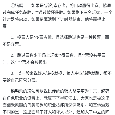
④猎鹰——如果是*后的幸存者，将自动赢得比赛。鹅通
过完成任务获胜，**通过破坏获胜。如果剩下三名玩家，一个
计时器将启动，如果猎鹰活到了计时器结束，他将赢得比
赛。
1、投票人是*多票占优，且选择跳过也是一种投票，而
不是弃票。
2、跳过票数少于场上玩家**得票数，且**票没有平票
时，这个**票才会被投出。
3、以一般来说好人该投就投，狼人中立该跳就跳，都不
要给自己阵营分票。
鹅鸭杀的玩法可以说比传统的狼人杀要更为丰富，起码
在角色职业的设置上，就赢下了半壁江山，大家也是被这里
面幽默风趣的鸟类形象和职业技能所深深吸引。和其他游戏
不同的是，这里面除了好人和坏人以外，还加入了中立的阵