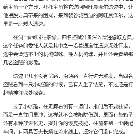
给主角一个方典，拜托主角将它送回阿旺晨泽尔遗迹中，让
他摆脱方典带来的困扰，来到裂谷城西边的阿旺晨泽尔，这
里是一座矮人遗迹。
在洞**看到过往影像，四名盗贼准备深入遗迹偷取方典，
这个任务的委托人就是其中之一沿着通道往遗迹深处行走，
途中会遭遇不少的机械蜘蛛、矮人机械球，并且还会看到那
几名盗贼的影像。
遗迹里几乎没有岔路，沿通路一直行进无难度，当四名
盗贼看到一只小帐篷的时候，已有人生了怯意，不过还是打
起精神往深处探索。
过了小帐篷，在走廊右侧有一道门，推门后不要驻留，
而是一直往门里冲，这样就不会被陷阱伤到，里面有些箱子
还有本种族进化史，提升你的恢复技能，往前来到一个装配
车间，有两具百夫长躺在流水线上，还好它们没有完成。