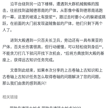
沿平台绕到另一边下楼梯，遭遇到大群机械蜘蛛的围
击，往前找到盗贼德恩南的尸体，从影像中看到德恩南逃跑
的一幕，这里的坡道上有旋浆**，跟过去时要小心的躲避或跳
跃，在前面的大门前发现盗贼鲁兹的尸体，他们只剩下两个
人了。
进到大殿遇到一只百夫长卫兵，旁边还有一具布莱亚的
尸体，百夫长伤害很高，但行动缓慢，可以轻松绕到身后**，
不能贪刀打几下就闪开找下次机会，*后将方典放到大殿的基
座上，获得远古知识任务完成。
文章到此结束，如果本次分享的上古卷轴上古知识和上
古卷轴上古知识任务怎么取得卷轴的问题解决了您的问题，
那么我们由衷的感到高兴！
相关链接