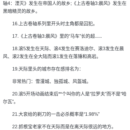
轴4：湮灭》发生在帝国人的故乡;《上古卷轴3:晨风》发生在
黑暗精灵的故乡。
16.上古卷轴系列里开头时主角都是囚犯。
17.《上古卷轴3:晨风》里的“马车”长的超......
18.滚5发生在天际、滚4发生在赛洛迪尔、滚3发生在晨
风、滚2发生在全大陆而滚1发生在落锤和高岩。
19.天际里头的城市存在感排名为：
非常热门：雪漫城、独孤城、风盔城。
20.滚5开场动画结束后**个叫你的人是“拉罗夫”而不是“哈
尔瓦”。
21.大衮给的剃刀的一击必杀概率是“1.98%”
22.抓根宝老家不在天际而是在离天际很远的地方。