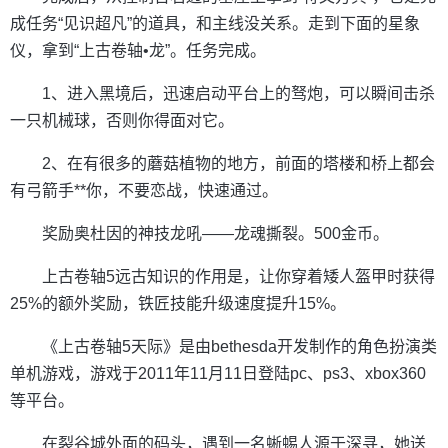
成任务“见识超凡”的道具，和主线没关系。走到下面的星象
仪，拿到“上古卷轴•龙”。任务完成。
1、进入黑境后，迅速启动平台上的驽炮，可以瞬间击杀
一只机械球，否则你得面对它。
2、在有很多的蘑菇植物的地方，前面的塔楼和桥上都会
有弓箭手**你，不要恋战，快速通过。
奖励奥杜因的神技龙吼——龙魂撕裂。500金币。
上古卷轴5远古知识的作用是，让你穿着矮人盔甲时获得
25%的额外奖励，铁匠技能升级速度提升15%。
《上古卷轴5天际》是由bethesda开发制作的角色扮演类
单机游戏，游戏于2011年11月11日登陆pc、ps3、xbox360
等平台。
在裂谷城外面的码头，遇到一名蜥蜴人源于深寻，她送