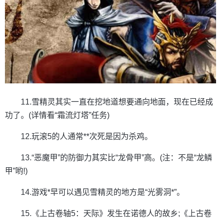
11.雪精灵其实一直在挖地道想要通向地面，现在已经成
功了。(详情看“霜流灯塔”任务)
12.玩滚5的人通常**次死是因为杀鸡。
13.“恶魔甲”的防御力其实比“龙骨甲”高。(注：不是“龙鳞
甲”哟!)
14.游戏*早可以遇见雪精灵的地方是“光雾洞*”。
15.《上古卷轴5：天际》发生在诺德人的故乡;《上古卷