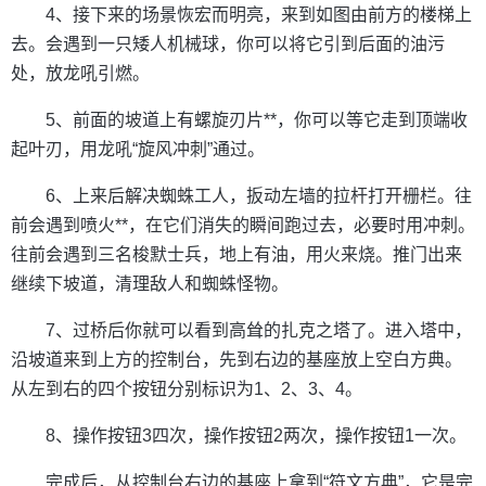
4、接下来的场景恢宏而明亮，来到如图由前方的楼梯上
去。会遇到一只矮人机械球，你可以将它引到后面的油污
处，放龙吼引燃。
5、前面的坡道上有螺旋刃片**，你可以等它走到顶端收
起叶刃，用龙吼“旋风冲刺”通过。
6、上来后解决蜘蛛工人，扳动左墙的拉杆打开栅栏。往
前会遇到喷火**，在它们消失的瞬间跑过去，必要时用冲刺。
往前会遇到三名梭默士兵，地上有油，用火来烧。推门出来
继续下坡道，清理敌人和蜘蛛怪物。
7、过桥后你就可以看到高耸的扎克之塔了。进入塔中，
沿坡道来到上方的控制台，先到右边的基座放上空白方典。
从左到右的四个按钮分别标识为1、2、3、4。
8、操作按钮3四次，操作按钮2两次，操作按钮1一次。
完成后，从控制台右边的基座上拿到“符文方典”，它是完