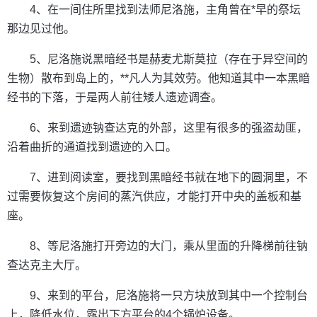
4、在一间住所里找到法师尼洛施，主角曾在*早的祭坛
那边见过他。
5、尼洛施说黑暗经书是赫麦尤斯莫拉（存在于异空间的
生物）散布到岛上的，**凡人为其效劳。他知道其中一本黑暗
经书的下落，于是两人前往矮人遗迹调查。
6、来到遗迹钠查达克的外部，这里有很多的强盗劫匪，
沿着曲折的通道找到遗迹的入口。
7、进到阅读室，要找到黑暗经书就在地下的圆洞里，不
过需要恢复这个房间的蒸汽供应，才能打开中央的盖板和基
座。
8、等尼洛施打开旁边的大门，乘从里面的升降梯前往钠
查达克主大厅。
9、来到的平台，尼洛施将一只方块放到其中一个控制台
上，降低水位，露出下方平台的4个锅炉设备。