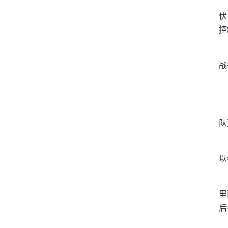
伏
控
战
队
以
里
后