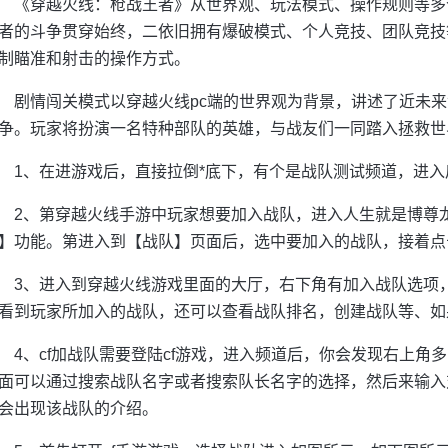
《穿越火线：枪战王者》从世界观、玩法模式、操作规则等多
者的斗争贯穿始终，二依旧拥有爆破模式、个人竞技、团队竞技
制瞄准和射击的操作方式。
剧情闯关模式以穿越火线pc端的世界观为背景，讲述了近未来世界
争。玩家将扮演一名特种部队的英雄，与战友们一同踏入拯救世
1、在进游戏后，直接拉倒*底下，有个是战队测试频道，进
2、第穿越火线手游中玩家想要加入战队，进入人生就是博尊
】功能。第进入到【战队】页面后，选中要加入的战队，接着点
3、进入到穿越火线游戏里面的大厅，右下角有加入战队选项
看到玩家所加入的战队，还可以查看战队排名，创建战队等、如
4、cf加战队需要登陆cf游戏，进入频道后，你会发现右上
面可以通过搜索战队名字或者搜索队长名字的选择，然后来输入
会出现该战队的介绍。