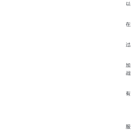
以
在
过
加
战
有
服