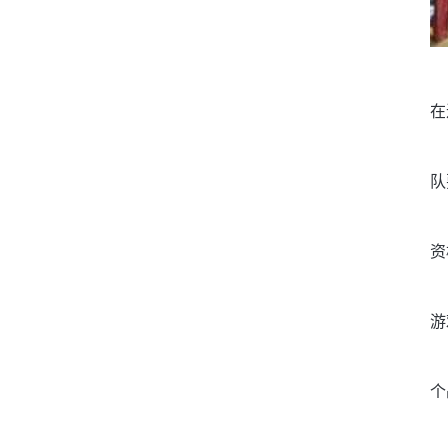
在
队
资
游
个