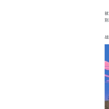
就
别
战