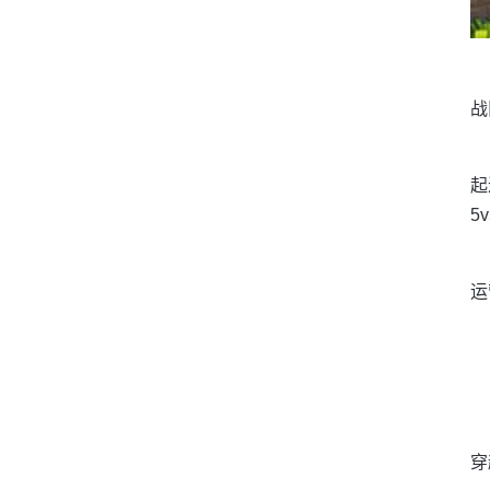
战
起
5
运
穿