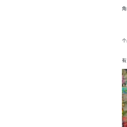
角
个
有