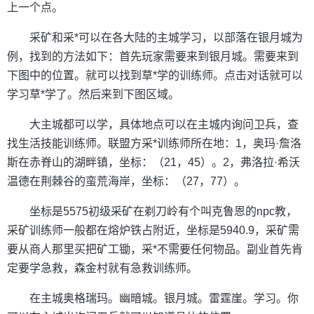
上一个点。
采矿和采*可以在各大陆的主城学习，以部落在银月城为
例，找到的方法如下：首先玩家需要来到银月城。需要来到
下图中的位置。就可以找到草*学的训练师。点击对话就可以
学习草*学了。然后来到下图区域。
大主城都可以学，具体地点可以在主城内询问卫兵，查
找生活技能训练师。联盟方采*训练师所在地：1，奥玛·詹洛
斯在赤脊山的湖畔镇，坐标：（21，45）。2，弗洛拉·希沃
温德在荆棘谷的蛮荒海岸，坐标：（27，77）。
坐标是5575初级采矿在剃刀岭有个叫克鲁恩的npc教，
采矿训练师一般都在熔炉铁占附近，坐标是5940.9，采矿需
要从商人那里买把矿工锄，采*不需要任何物品。副业首先肯
定要学急救，森金村就有急救训练师。
在主城奥格瑞玛。幽暗城。银月城。雷霆崖。学习。你