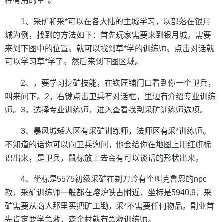
种有用的草*。
1、采矿和采*可以在各大陆的主城学习，以部落在银月
城为例，找到的方法如下：首先玩家需要来到银月城。需要
来到下图中的位置。就可以找到草*学的训练师。点击对话就
可以学习草*学了。然后来到下图区域。
2、，要学习挖矿技能，在铁匠铺门口看到你一个卫兵，
叫来问下。2，右键点击卫兵有对话框，里边有介绍专业训练
师。3，选择专业训练师，进入查看找到采矿训练师选项。
3、暴风城矮人区有采矿训练师，法师区有采*训练师。
不知道的话你可以向卫兵询问，他会给你在地图上用红旗标
识出来，是卫兵，鼠标放上去会有可以谈话的形状出来。
4、坐标是5575初级采矿在剃刀岭有个叫克鲁恩的npc
教，采矿训练师一般都在熔炉铁占附近，坐标是5940.9，采
矿需要从商人那里买把矿工锄，采*不需要任何物品。副业首
先肯定要学急救，森金村就有急救训练师。