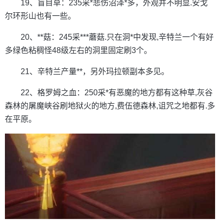
19、盲目草：235采*悲伤沼泽*多，外观并不明显.安戈
尔环形山也有一些。
20、**菇：245采***蘑菇.只在洞*中发现,辛特兰一个有好
多绿色粘稠怪48级左右的洞里固定刷3个。
21、辛特兰产量**，另外玛拉顿副本多见。
22、格罗姆之血：250采*有恶魔的地方都有这种草,灰谷
森林的屠魔峡谷刷地狱火的地方,费伍德森林,诅咒之地都有.多
在平原。