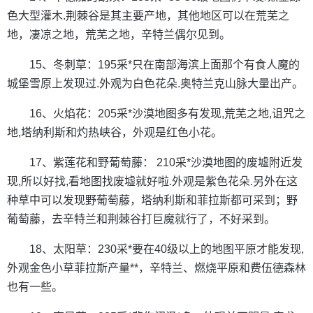
色大型灌木.荆棘谷是其主要产地，其他地区可以在荒芜之
地，凄凉之地，荒芜之地，辛特兰偶尔见到。
15、冬刺草：195采*只在南部海滨上面那个有食人魔的
城堡雪原上发现过.外观为白色花朵.奥特兰克山脉大量出产。
16、火焰花：205采*沙漠地图多有发现,荒芜之地,诅咒之
地,塔纳利斯和灼热峡谷，外观是红色小花。
17、紫莲花和野葡萄藤： 210采*沙漠地图的废墟附近发
现,所以好找,看地图找废墟就好啦.外观是紫色花朵.另外在这
种草中可以发现野葡萄藤，塔纳利斯和菲拉斯都可采到；野
葡萄藤，去辛特兰和荆棘谷打巨魔就行了，不好采到。
18、太阳草：230采*要在40级以上的地图平原才能发现,
外观金色小草菲拉斯产量**，辛特兰、燃烧平原和费伍德森林
也有一些。