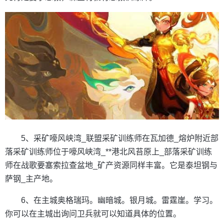
5、采矿嚎风峡湾_联盟采矿训练师在瓦加德_熔炉附近部
落采矿训练师位于嚎风峡湾_**港北风苔原上_部落采矿训练
师在战歌要塞索拉查盆地_矿产资源同样丰富。它是泰坦钢与
萨钢_主产地。
6、在主城奥格瑞玛。幽暗城。银月城。雷霆崖。学习。
你可以在主城出询问卫兵就可以知道具体的位置。