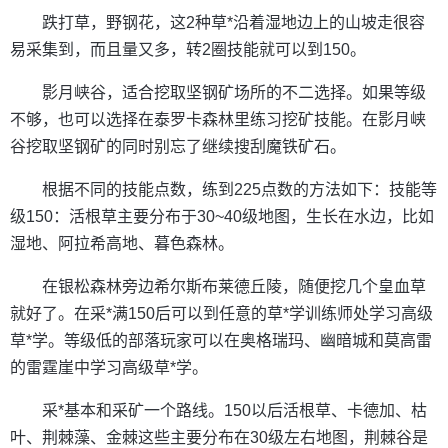
跌打草，野钢花，这2种草*沿着湿地边上的山坡走很容
易采集到，而且量又多，转2圈技能就可以到150。
影月峡谷，适合挖取坚钢矿场所的不二选择。如果等级
不够，也可以选择在泰罗卡森林里练习挖矿技能。在影月峡
谷挖取坚钢矿的同时别忘了继续搜刮魔铁矿石。
根据不同的技能点数，练到225点数的方法如下：技能等
级150：活根草主要分布于30~40级地图，生长在水边，比如
湿地、阿拉希高地、暮色森林。
在银松森林旁边希尔斯布莱德丘陵，随便挖几个皇血草
就好了。在采*满150后可以到任意的草*学训练师处学习高级
草*学。等级低的部落玩家可以在奥格瑞玛、幽暗城和莫高雷
的雷霆崖中学习高级草*学。
采*基本和采矿一个路线。150以后活根草、卡德加、枯
叶、荆棘藻、金棘这些主要分布在30级左右地图，荆棘谷是