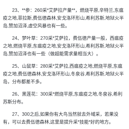
23、**参：260采*艾萨拉产量**，燃烧平原,辛特兰,东瘟
疫之地,菲拉斯,费伍德森林,安戈洛环形山,希利苏斯,地狱火半
岛,赞加沼泽,虚空风暴也有一些。
24、梦叶草：270采*艾萨拉，费伍德产量一般，西瘟疫
之地,燃烧平原,东瘟疫之地,安戈洛环形山,希利苏斯,地狱火半
岛,赞加沼泽也有一些（做超能需求量相当大）。
25、山鼠草：280采*艾萨拉,西瘟疫之地,燃烧平原,东瘟
疫之地,费伍德森林,安戈洛环形山,冬泉谷,希利苏斯,地狱火半
岛，分布都差不多。
26、黑莲花：300采*燃烧平原,东瘟疫之地,冬泉谷,希利
苏斯分布。
27、300之后,如果你有大鸟当然就去外域采，若果没
有，可以去费伍德森林,这里是提升采*技能*好的地方。