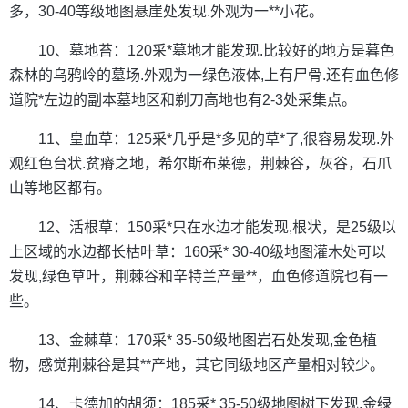
多，30-40等级地图悬崖处发现.外观为一**小花。
10、墓地苔：120采*墓地才能发现.比较好的地方是暮色
森林的乌鸦岭的墓场.外观为一绿色液体,上有尸骨.还有血色修
道院*左边的副本墓地区和剃刀高地也有2-3处采集点。
11、皇血草：125采*几乎是*多见的草*了,很容易发现.外
观红色台状.贫瘠之地，希尔斯布莱德，荆棘谷，灰谷，石爪
山等地区都有。
12、活根草：150采*只在水边才能发现,根状，是25级以
上区域的水边都长枯叶草：160采* 30-40级地图灌木处可以
发现,绿色草叶，荆棘谷和辛特兰产量**，血色修道院也有一
些。
13、金棘草：170采* 35-50级地图岩石处发现,金色植
物，感觉荆棘谷是其**产地，其它同级地区产量相对较少。
14、卡德加的胡须：185采* 35-50级地图树下发现,金绿