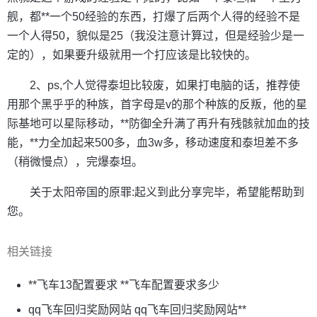
舰，都**一个50经验的东西，打爆了后两个人得的经验不是
一个人得50，貌似是25（我没注意计算过，但是经验少是一
定的），如果要升级就用一个打应该是比较快的。
2、ps,个人觉得泰坦比较废，如果打电脑的话，推荐使
用那个黑乎乎的种族，首字母是v的那个种族的反叛，他的星
际基地可以星际移动，**防御全升满了再升有残骸就加血的技
能，**力全加起来500多，血3w多，移动速度和泰坦差不多
（稍微慢点），完爆泰坦。
关于太阳帝国的原罪:起义到此分享完毕，希望能帮助到
您。
相关链接
**飞车13配置要求 **飞车配置要求多少
qq飞车回归奖励网站 qq飞车回归奖励网站**