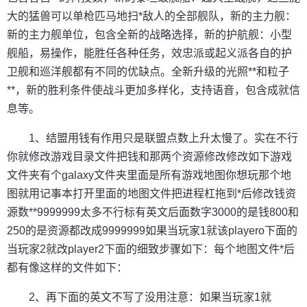
大的猛兽可以单枪匹马地扫*敌人的全部舰队，新的主力舰：
新的主力舰单位，包含全新的战略选择，新的护航舰：小型
舰船，易操作，能胜任各种任务，效忠派或起义派各自的护
卫舰和巡洋舰都有不同的优缺点。全新升级的光照**和粒子
**，新的胜利条件使战斗更加多样化，支持语音，包含成就信
息等。
1、结盟用钱有作用只是联盟点数上升太慢了。实在不行
你就修改游戏目录文件把钱和那两个资源修改修改如下游戏
文件夹有个galaxy文件夹里面是所有游戏地图你想玩那个地
图就用记事本打开里面的地图文件把进程杠拖到*后修改钱资
源数**9999999太多不行标有英文后面数字3000的是钱800和
250的是资源都改成9999999如果当玩家1就该playero下面的
当玩家2就改player2下面的细致步骤如下：每个地图文件*后
都有像这样的文件如下：
2、再下面的英文不写了没用注意：如果当玩家1就