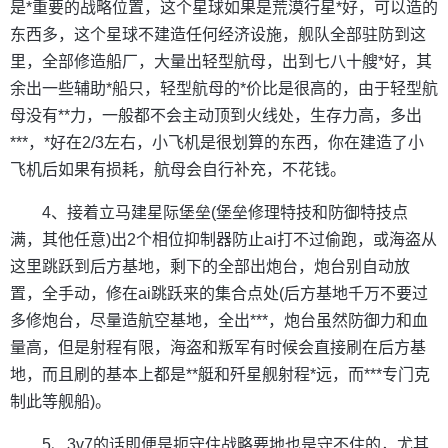
是*重要的战略位置，这个星球如果是荒漠行星*好，可以造的
东西多，这个星球不建造任何经济设施，舰队全部驻防到这
里，全部修造船厂，大量出轻型航母，出到七八十艘*好，其
余出一些辅助*船只，轻型航母的*价比是很高的，由于轻型航
母没有**力，一般都不会主动顶到火线处，生存力高，多出
***，*好在2/3左右，小飞机是很划算的东西，你在建造了小
飞机后如果有损耗，航母会自行补充，不花钱。
4、接着立马建星际堡垒(堡垒修理特技和防御特技点
满，其他任意)出2个相位抑制器防止ai打不过偷跑，或海盗从
这里跳跃到后方基地，剩下的全部出炮台，炮台别自动放
置，全手动，修在ai跳跃来的集合点处(后方基地千万不要过
多修炮台，尽量造航空基地，全出***，炮台虽然防御力和血
量高，但是射程有限，海盗和叛军有时候会直接刷在后方基
地，而且刷的基本上都是**艇和歼星舰射程*远，而***专门克
制此等舰船)。
5、3v7的话即便是扼守住战略要地也是守不住的，尤其