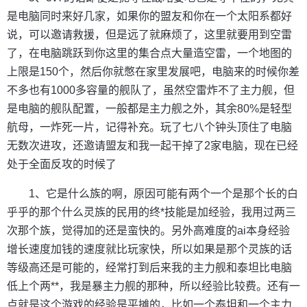
是电脑同时来好几家，如果你的盟友和你在一个太阳系都好
说，可以邀请救援，但是远了就麻烦了，这里就要用到空雷
了，在电脑跳跃到你这里的集合点大量造空雷，一个地图的
上限是150个，然后你就憋在家里发展吧，电脑来的时候你差
不多也有1000多容量的舰队了，虽然空雷炸不了主力舰，但
是电脑的舰队配置，一般都是主力舰之外，其余80%是轻型
航母，一炸死一片，记得补充。玩了七八个钟头顶住了电脑
无数次进攻，还邀请盟友和我一起干掉了2家电脑，现在已经
处于全面反攻的时候了
1、它是什么族的啊，原因可能有两个一个是那个长的白
乎乎的那个什么灵族的民用的终*技能是加经验，我用过两三
次那个族，觉得加的还是蛮快的。另外高难度的ai本身经验
增长速度加钱的速度就比玩家快，所以如果是那个灵族的话
等级高还是可能的，经常打到后来我的主力舰和泰坦比电脑
低上个两**，我是暴主力舰的那种，所以经验比较费。还有一
点就是这个游戏的经验是平摊的，比如一个泰坦和一个主力