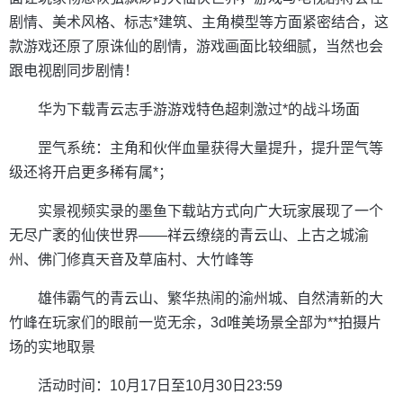
剧情、美术风格、标志*建筑、主角模型等方面紧密结合，这
款游戏还原了原诛仙的剧情，游戏画面比较细腻，当然也会
跟电视剧同步剧情！
华为下载青云志手游游戏特色超刺激过*的战斗场面
罡气系统：主角和伙伴血量获得大量提升，提升罡气等
级还将开启更多稀有属*；
实景视频实录的墨鱼下载站方式向广大玩家展现了一个
无尽广袤的仙侠世界——祥云缭绕的青云山、上古之城渝
州、佛门修真天音及草庙村、大竹峰等
雄伟霸气的青云山、繁华热闹的渝州城、自然清新的大
竹峰在玩家们的眼前一览无余，3d唯美场景全部为**拍摄片
场的实地取景
活动时间：10月17日至10月30日23:59