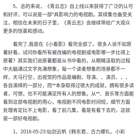
5、总的来说，《青云志》自上线以来获得了广泛的认可
和好评，可以说是一部*具影响力的电视剧。其续集也备受关
注，相信在未来的日子里，《青云志》会继续带给广大观众
更多的惊喜和感动。
看完了,我是在《小看影》看完全部了。很多人说不如原
著好看，试问你看所有被改编的电视剧或电影哪一步比得上
原著？其实我们说原著都是从书中看的，从眼睛汲取的过程
中大脑通过文字充满想象，每一个读者想象的场景都不一
样，天马行空，出视觉的作品是编剧、导演、、演员、、、
各自演绎的一部分，而**本身取得过很大的成就，拥有很多读
者，可想，也不可能满足所有人的想象。从**、音乐等方面能
看到这部电视剧的用心，电视剧不同电影时间短，细节方面
处理肯定比不上电影，看了前几集，看是有看下去的，这就
是一部好电视剧。
1、2016-05-23:仙剑云帆《韩东君、古力娜扎、小彩