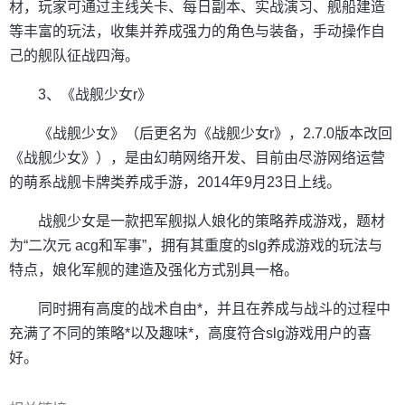
材，玩家可通过主线关卡、每日副本、实战演习、舰船建造
等丰富的玩法，收集并养成强力的角色与装备，手动操作自
己的舰队征战四海。
3、《战舰少女r》
《战舰少女》（后更名为《战舰少女r》，2.7.0版本改回
《战舰少女》），是由幻萌网络开发、目前由尽游网络运营
的萌系战舰卡牌类养成手游，2014年9月23日上线。
战舰少女是一款把军舰拟人娘化的策略养成游戏，题材
为“二次元 acg和军事”，拥有其重度的slg养成游戏的玩法与
特点，娘化军舰的建造及强化方式别具一格。
同时拥有高度的战术自由*，并且在养成与战斗的过程中
充满了不同的策略*以及趣味*，高度符合slg游戏用户的喜
好。