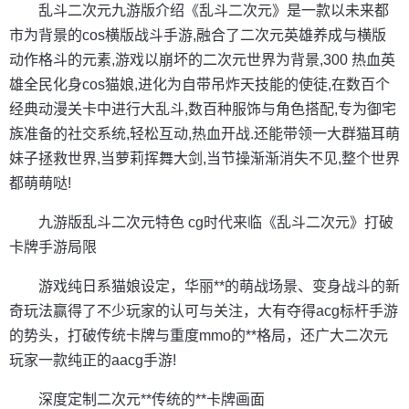
乱斗二次元九游版介绍《乱斗二次元》是一款以未来都
市为背景的cos横版战斗手游,融合了二次元英雄养成与横版
动作格斗的元素,游戏以崩坏的二次元世界为背景,300 热血英
雄全民化身cos猫娘,进化为自带吊炸天技能的使徒,在数百个
经典动漫关卡中进行大乱斗,数百种服饰与角色搭配,专为御宅
族准备的社交系统,轻松互动,热血开战.还能带领一大群猫耳萌
妹子拯救世界,当萝莉挥舞大剑,当节操渐渐消失不见,整个世界
都萌萌哒!
九游版乱斗二次元特色 cg时代来临《乱斗二次元》打破
卡牌手游局限
游戏纯日系猫娘设定，华丽**的萌战场景、变身战斗的新
奇玩法赢得了不少玩家的认可与关注，大有夺得acg标杆手游
的势头，打破传统卡牌与重度mmo的**格局，还广大二次元
玩家一款纯正的aacg手游!
深度定制二次元**传统的**卡牌画面