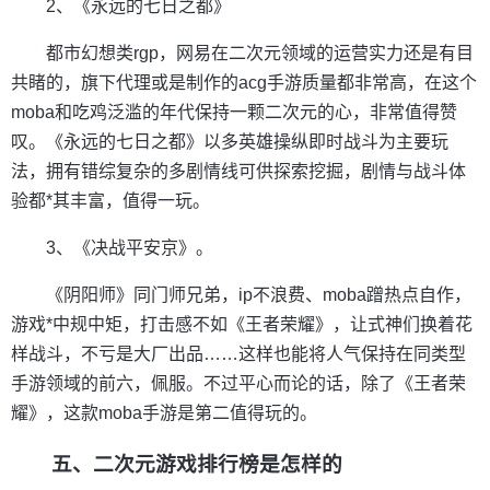
2、《永远的七日之都》
都市幻想类rgp，网易在二次元领域的运营实力还是有目
共睹的，旗下代理或是制作的acg手游质量都非常高，在这个
moba和吃鸡泛滥的年代保持一颗二次元的心，非常值得赞
叹。《永远的七日之都》以多英雄操纵即时战斗为主要玩
法，拥有错综复杂的多剧情线可供探索挖掘，剧情与战斗体
验都*其丰富，值得一玩。
3、《决战平安京》。
《阴阳师》同门师兄弟，ip不浪费、moba蹭热点自作，
游戏*中规中矩，打击感不如《王者荣耀》，让式神们换着花
样战斗，不亏是大厂出品……这样也能将人气保持在同类型
手游领域的前六，佩服。不过平心而论的话，除了《王者荣
耀》，这款moba手游是第二值得玩的。
五、二次元游戏排行榜是怎样的