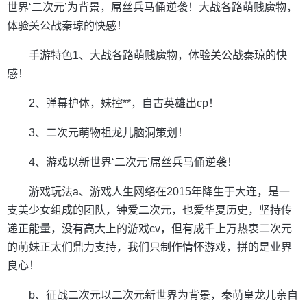
世界‘二次元’为背景，屌丝兵马俑逆袭！大战各路萌贱魔物，
体验关公战秦琼的快感！
手游特色1、大战各路萌贱魔物，体验关公战秦琼的快
感！
2、弹幕护体，妹控**，自古英雄出cp！
3、二次元萌物祖龙儿脑洞策划！
4、游戏以新世界‘二次元’屌丝兵马俑逆袭！
游戏玩法a、游戏人生网络在2015年降生于大连，是一
支美少女组成的团队，钟爱二次元，也爱华夏历史，坚持传
递正能量，没有高大上的游戏cv，但有成千上万热衷二次元
的萌妹正太们鼎力支持，我们只制作情怀游戏，拼的是业界
良心！
b、征战二次元以二次元新世界为背景，秦萌皇龙儿亲自