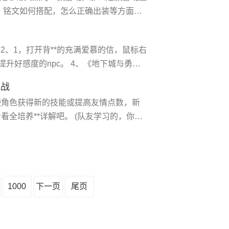
，铭文如何搭配，怎么正确出装等方面，
这款游戏一点都不难的，因为你进游戏
本的了，例如移动、选择技能、选择英
 2、1，打开背**的充满爱慕的信，鼠标右
我的脚步一起来了解这个游戏吧
升好感度的npc。 4、《地下城与勇
费角色扮演2d游戏，由三星电子发行，并于
挑战
代理发行。 5、什么是好感度：好感度是
使角色获得新的技能或提高友情点数，新
看全培养**详解吧。 (队友学习的，你自
小次郎(新猛虎射门)获得方法：世青篇意大
就会学习 三杉淳(天空火箭抽射)获得方
方法二
1000
下一页
尾页