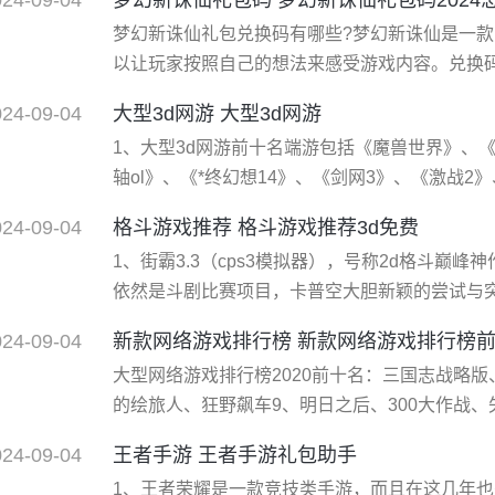
得了大量的无色小晶体。需要注意只有分解普通
梦幻新诛仙礼包兑换码有哪些?梦幻新诛仙是一
体。 1、一：去拍卖行，在搜索栏上打“金色小晶体
以让玩家按照自己的想法来感受游戏内容。兑换码
家可以获得大量奖励。有些玩家想要了解关于梦
024-09-04
大型3d网游 大型3d网游
小编一起看看梦幻新诛仙礼包兑换码有哪些的攻略
1、大型3d网游前十名端游包括《魔兽世界》、
梦幻新诛仙礼包兑换码**大全一览 1、首先玩家
轴ol》、《*终幻想14》、《剑网3》、《激战2
命召唤：战区》。 2、在3d网游的世界中，这
024-09-04
格斗游戏推荐 格斗游戏推荐3d免费
容、**的玩法和深度的社交互动，赢得了全球玩
1、街霸3.3（cps3模拟器），号称2d格斗巅峰
的世界观、多样的职业设定和深入的剧情线
依然是斗剧比赛项目，卡普空大胆新颖的尝试与
人物，画面唯美逼真漂亮，系统新颖**全面，bloc
024-09-04
新款网络游戏排行榜 新款网络游戏排行榜前
手出招时你依然可以向前冲**对方。此游戏系统
大型网络游戏排行榜2020前十名：三国志战略
难懂，但你要花时间去研究它
的绘旅人、狂野飙车9、明日之后、300大作战、
志战略版：一款三国策略题材的战争手游，游戏
024-09-04
王者手游 王者手游礼包助手
到*精彩刺激的三国世界，魏蜀吴三足鼎立继续延
1、王者荣耀是一款竞技类手游，而且在这几年
种三国名将为你麾下，带领他们征战三国，一统天