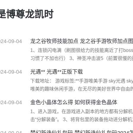
就是博尊龙凯时
024-09-04
龙之谷牧师技能加点 龙之谷手游牧师加点
1、连锁闪电满（刷图很给力的技能离近了打boss
习惯了不加也行） 3、神圣冲击波5（前置很慢的
握精神训练满（祭祀要是没有魔就啥也不是了） 5
024-09-04
光遇** 光遇**正版下载
6、精神爆破远程技能激发技能不用放到技能表里
下载地址： 游戏标签:**手游唯美手游 sky光遇 
唯美的趣味休闲手游，在无尽的美好世界中自由
是我们想要在游戏中寻找的心灵栖息地，这就是光遇，
024-09-04
金色小晶体怎么得 如何获得金色晶体
遇国际版正式服内容介绍由网易游戏代理的《光·
1、进入游戏，在游戏进入副本的地方都有分解机
之旅：游历特别的星球，在相互陪伴中建立羁绊
击“分解装备”。 3、将背包里的装备拖动进分解
解机后，在弹出的窗口里点击“确认”，即可将此装
024-09-04
梦幻新诛仙礼包码 梦幻新诛仙礼包码2024