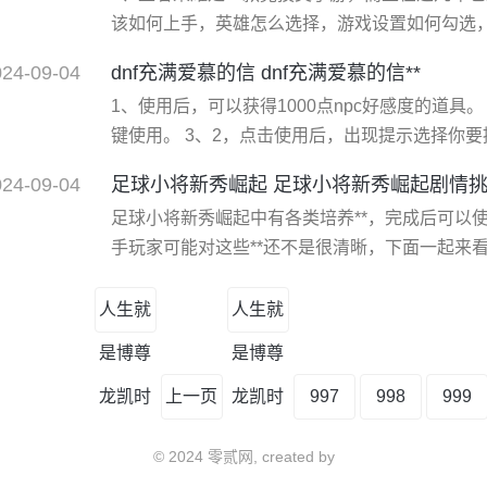
该如何上手，英雄怎么选择，游戏设置如何勾选
这些能够让不少新手玩家无从下手的。 2、其实
024-09-04
dnf充满爱慕的信 dnf充满爱慕的信**
时，只要跟着操作系统走，那么你已经会一些基
1、使用后，可以获得1000点npc好感度的道具。
雄、购买英雄、做任务等常规操作。具体的跟上
键使用。 3、2，点击使用后，出现提示选择你要提
士》是一款韩国网络游戏公司neople开发的免
024-09-04
足球小将新秀崛起 足球小将新秀崛起剧情
2005年8月在韩国正式发布。中国则由腾讯游戏
足球小将新秀崛起中有各类培养**，完成后可以
dnf游戏中的一个系统
手玩家可能对这些**还不是很清晰，下面一起来看
己养成的想学习看下面的特殊表现**学习) 日向
利战，下半场开场意大利剧情后，日向小次郎持球
人生就
人生就
法：世青篇荷兰战，完成剧情挑战03后自动学习
是博尊
是博尊
龙凯时
上一页
龙凯时
997
998
999
© 2024 零贰网, created by