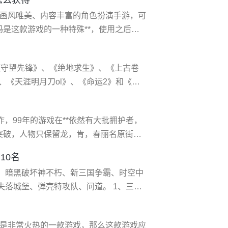
和高级装备才可以获得大量的无色小晶
款画风唯美、内容丰富的角色扮演手游，可
” 2、二
是这款游戏的一种特殊**，使用之后玩
幻新诛仙兑换码的内容，接下来就和风遁
吧!内容十分详细，希望对你有所帮助。
《守望先锋》、《绝地求生》、《上古卷
进入游戏后点击左上角的**按钮。
》、《天涯明月刀ol》、《命运2》和《使
些游戏以其出色的画面效果、丰富的游戏内
家的喜爱。其中，《魔兽世界》以其庞大
神作，99年的游戏在**依然有大批拥护者，
突破，人物只保留龙，肯，春丽名原街霸
king系统玩起来很*，你在出招时或者对
10名
有些深奥复杂，有好多东西好多招式都很
版、暗黑破坏神不朽、新三国争霸、时空中
失落城堡、弹壳特攻队、问道。 1、三国
画面精致，玩法众多，游戏中玩家将体验
续，玩家在这里可以任意选择阵营，**各
也是非常火热的一款游戏，那么这款游戏应
下。 2、暗黑破坏神不朽