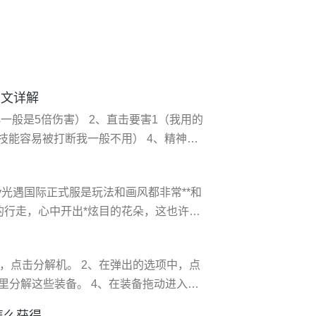
图文详解
一般是5倍伤害） 2、直击要害1（我用的
技能容易被打断我一般不用） 4、精神掌
、**之手1（这个不用技能点当然要加）
没事就用用 7
sky光遇国际正式服是玩法和画风都非常**和
的行走，心中开出*炫目的花朵，这也许就
一个超出凡俗的温暖之地！ sky光
遇》中，你将牵手小王子，开启一段奇妙
，点击分解机。 2、在弹出的选项中，点
机里分解这些装备。 4、在装备拖动进入分
备分解。 5、在装备分解之后可以看到获
怎么获得