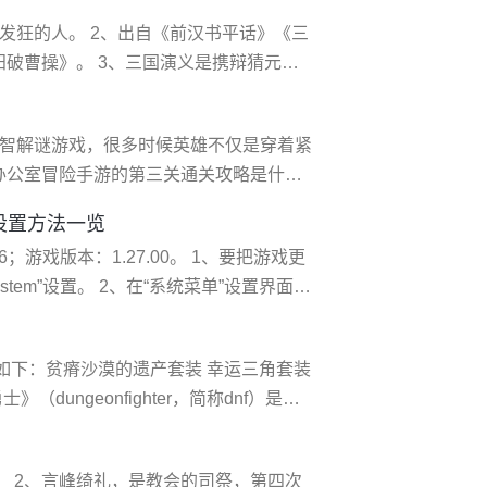
、《使命召唤：现代战争2》、《使命召
发狂的人。 2、出自《前汉书平话》《三
破曹操》。 3、三国演义是携辩猜元末
解以及民间三国故事传说经过艺术加工创
《水浒传》《红楼梦》并称为中国古典四
益智解谜游戏，很多时候英雄不仅是穿着紧
的宋元话本
办公室冒险手游的第三关通关攻略是什么
开水阀门。然后去往*后一个厕所获得一个
设置方法一览
栏打开。然后钻进去。 4、上去后先向尤
46；游戏版本：1.27.00。 1、要把游戏更
向右边走，再顺着管道一直向下走
stem”设置。 2、在“系统菜单”设置界面，
”界面，点击“图标显示”后边的切换按钮。
设置实时生效，无需再次确认。返回菜单看
荐如下：贫瘠沙漠的遗产套装 幸运三角套装
ungeonfighter，简称dnf）是由
营的动作角色扮演arpg格斗网游。 3、
物体，可以使获得者拥有无限的生命。生命
事。 2、言峰绮礼，是教会的司祭，第四次