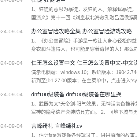
命召唤4：现代战争》、《使命召唤：战争世界》
1、狂徒的意思为暴徒，发狂的人。解释犹暴徒，
唤：黑色行动》、《使命召唤：现代战争3》
国演义》第十一回《刘皇叔北海救孔融吕温侯濮阳
明初**家罗贯中根据陈寿《三国志》和裴松之注
024-09-04
办公室冒险攻略全集 办公室冒险游戏攻略
作而成的长篇章回体历史演义**，与《西游记》
1、《办公室冒险》手游是一款让人身心轻松的
大名著。 4、三国演义是罗贯中在有关三国故事
身衣和斗篷得人，也可能是穿着奇怪的人！那么
呢？一起来看看吧。 2、一直往厕所左边走，打
024-09-04
仁王怎么设置中文 仁王怎么设置中文-中文
螺丝刀。 3、用螺丝刀把有水阀门旁边的那个栅
演示电脑端：windows 10；系统版本：19042.7
走，在向前走，爬上去，再下来，再上去，然后
新到至少1.27.00版本；在主菜单中，点击进入“sy
点击“键盘与鼠标的设置”；在“键盘与鼠标的设置
024-09-04
dnf100级装备 dnf100级装备在哪里换
3、可以看到底部的按键提示已经变成键鼠ui；
1、武器为太*天帝剑-阳气效果，无神话装备推
到键鼠ui设置成功即可
军神的隐秘遗产套装防具方面。 2、《地下城与勇士》（d
韩国（neople）开发、中国内地由腾讯游戏代理运
024-09-04
言峰绮礼 言峰绮礼cv
在各种虚空异界里，存在一种叫做“生命之水”的
1、估计fate游戏你各线玩过了，讲讲前面的故
之水的出现，引起了各异界生命的争夺