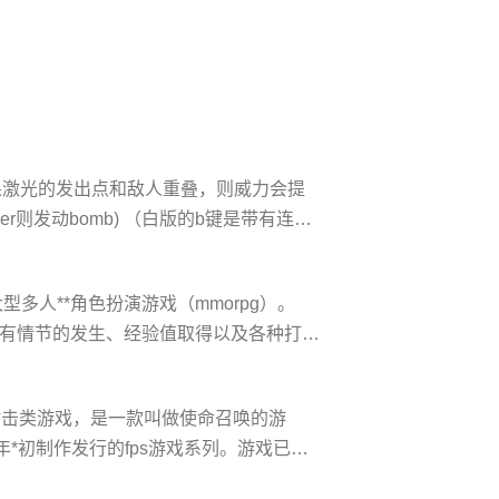
果激光的发出点和敌人重叠，则威力会提
无hyper则发动bomb) （白版的b键是带有连射
pe a:：移动速度较快，射击面窄 选定飞
hotia：散弹2倍强化，射击范围宽
型多人**角色扮演游戏（mmorpg）。
所有情节的发生、经验值取得以及各种打
他们用20年完成村庄和首都的建设、恢复
远地带的沃玛与其他种族的兽民又重新出
**人称射击类游戏，是一款叫做使命召唤的游
的玛法大陆
003年*初制作发行的fps游戏系列。游戏已发
《使命召唤2》、《使命召唤3》、《使