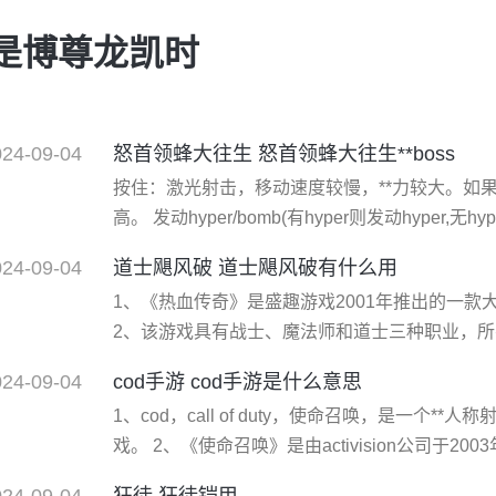
就是博尊龙凯时
024-09-04
怒首领蜂大往生 怒首领蜂大往生**boss
按住：激光射击，移动速度较慢，**力较大。如
高。 发动hyper/bomb(有hyper则发动hyper,
功能的，一直按住b键在白版等于快速按住b键） ty
024-09-04
道士飓风破 道士飓风破有什么用
机之后还有能力强化人偶（doll）选择 散弹强化s
1、《热血传奇》是盛趣游戏2001年推出的一款大
2、该游戏具有战士、魔法师和道士三种职业，
猎、采矿等活动都是在网络上即时发生。 3、当
024-09-04
cod手游 cod手游是什么意思
了宁静平和后，新的问题来了。被人类驱逐到偏
1、cod，call of duty，使命召唤，是一个
现了。 4、曾经有各种各样的生物生活在这神秘
戏。 2、《使命召唤》是由activision公司于2
布正式作品至第十三部，分别是：《使命召唤》、
024-09-04
狂徒 狂徒铠甲