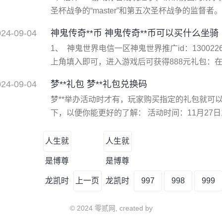
圣杯战争的“master”和第五次圣杯战争的监督
术老师是远阪时臣。在第四次圣杯战争中，受到arc
024-09-04
神鬼传奇**币 神鬼传奇**币可以买什么坐骑
archer的master。后与卫宫切嗣争夺圣杯而
1、 神鬼世界电信一区神鬼世界推广id：1300226g31
奇迹复活。之后暗中操纵第五次圣杯战争。
上角填入即可，进入游戏后可获得888元礼包：
线即可获得十重好礼。。。一重好礼：1级即送
024-09-04
梦**礼包 梦**礼包兑换码
重好礼：五位**美女化身圣衣天使与您亲密接触
梦**举办活动时才有，玩家购买指定的礼包就可
领！四重好礼
下，以便你能更好的了解： 活动时间：11月27日19:3
月27日起，购买《梦**》抢购活动中的指定礼
换卡（包括坐骑和底座两种）。 包含兑换卡的礼
人生就
人生就
多可获得同种类兑换卡1张。对了
是博尊
是博尊
龙凯时
上一页
龙凯时
997
998
999
© 2024 零贰网, created by