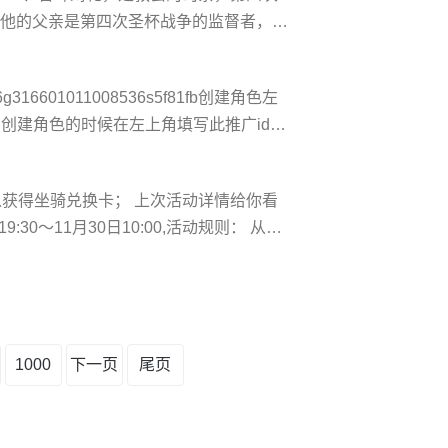
者。他的父亲是第四次圣杯战争的监督者，魔
her吉尔伽美什的**，**老师时臣，成为
被**，但在受到圣杯流出黑泥浸泡后魔力全满，
6601011008536s5f81fb创建角色左
在创建角色的时候在左上角填写此推广id上
战神灵魂圣衣蓝色套装，凸显王者霸气！二
！三重好礼：超可爱蚕宝宝召唤兽免费认
以获得坐骑兑换卡； 上次活动详情给你看
0～11月30日10:00,活动规则： 从11
包，除可开出内含道具外，还可额外获得兑
包，每次抢购活动每种限购1个，即每次*
1000
下一页
尾页