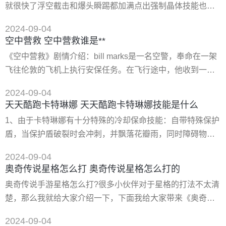
就很快了浮空截击和爆头瞬踢都加满点出强制晶体技能也加
割机：前制技能，有时可以用来推怪，5终结技能
高点这些在刷图时都很好用的漫游刷图主要靠的是*** *** ***
2024-09-04
的输出因为蓝耗的很快当然女漫游的话不用太过顾虑
空中营救 空中营救谁是**
《空中营救》剧情介绍：bill marks是一名空警，奉命在一架
飞往伦敦的飞机上执行安保任务。在飞行途中，他收到一个
未知号码发来的**，发**的人对他的一切举动了如指掌，并且
2024-09-04
要求他向一个秘密账户转账1.5亿美元，否则就会每隔20分钟
天天酷跑卡特琳娜 天天酷跑卡特琳娜技能是什么
**一名航班上的乘客。 bill意识到事态的严重*，在空姐
1、由于卡特琳娜有十分特殊的冷却保命技能：自带特殊保护
nancy，乘客jen的协助下，试图找出这个发**的人。但是事
盾，当保护盾破裂时会冲刺，并飘落花瓣雨，同时障碍物会
情的进展却远远超出了他的意料
变为高分救生圈和酒桶。玩家也可以点击技能按钮或同时按
2024-09-04
下“跳跃”和“下蹲”也可以触发技能。 2、也正是由于卡特琳娜
奥奇传说星格怎么打 奥奇传说星格怎么打的
的特殊属*技能，所谓卡特琳娜搭配起来自由度还是相当的
奥奇传说手游星格怎么打?很多小伙伴对于星格的打法不太清
高，下面小编就为大家推荐卡特琳娜高分搭配。 3、搭配组
楚，那么我就给大家介绍一下，下面我给大家带来《奥奇传
合一：小绵羊 卡特琳娜 熊队长 巴哈姆特 4、首先，小绵羊非
说手游》星格打法攻略，还不清楚的小伙伴赶紧来看看吧。
常的好操作
2024-09-04
星格也是分为3个阶段的(**难度，没有5个100级的就等着感