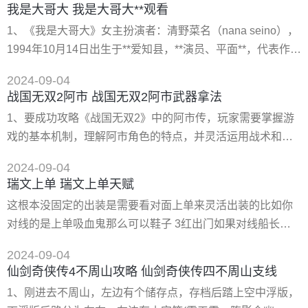
我是大哥大 我是大哥大**观看
动和召唤吧)。 一共3波，主要由3个boss组成，撒古特、爆
1、《我是大哥大》女主扮演者：清野菜名（nana seino），
甲吉斯、寒冰骑士。 **波：撒古特 小弟，很容易打，有100
1994年10月14日出生于**爱知县，**演员、平面**，代表作品
级***。 第二波：爆甲吉斯 小弟，和撒古特一样，***。
有《东京暴走族》、《东京无国籍少女》等。 2、日剧《我
2024-09-04
是大哥大》根据同名漫画改编。故事发生在20世纪80年代，
战国无双2阿市 战国无双2阿市武器拿法
中**三桥贵志（贺来贤人饰）和伊藤真司（伊藤健太郎饰）转
1、要成功攻略《战国无双2》中的阿市传，玩家需要掌握游
学来到新的学校，为了看起来凶恶一点，他们不约而同改换
戏的基本机制，理解阿市角色的特点，并灵活运用战术和策
了不良少年的打扮。刚刚入学，两人意外**十人
略。 2、在游戏开始之前，玩家应该了解阿市的基本属*和技
2024-09-04
能。阿市作为一个辅助型角色，拥有强大的**和保护能力，可
瑞文上单 瑞文上单天赋
以在战斗中为队友提供持续的支援。因此，在组建队伍时，
这根本没固定的出装是需要看对面上单来灵活出装的比如你
玩家应该考虑将阿市与其他战斗型角色搭配，以充分发挥她
对线的是上单吸血鬼那么可以鞋子 3红出门如果对线船长那
的辅助作用。 3、在游戏中，玩家需要密切关注战斗情况
么可以护甲 5红出门一般都是这两种出门装居多其他太奇葩
2024-09-04
的我确实觉得很悬...中期一般都是用多蓝剑过度一下如果逆风
仙剑奇侠传4不周山攻略 仙剑奇侠传四不周山支线
可以多兰过度就直接出肉装谁说一定要出残暴之力
1、刚进去不周山，左边有个储存点，存档后踏上空中浮版，