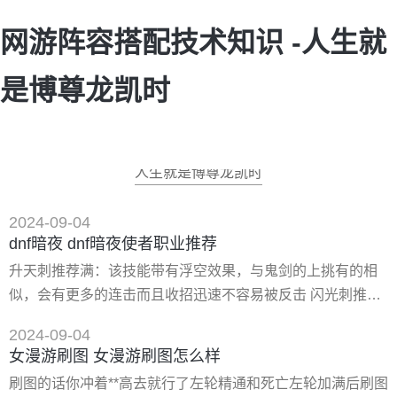
网游阵容搭配技术知识 -人生就
是博尊龙凯时
人生就是博尊龙凯时
2024-09-04
dnf暗夜 dnf暗夜使者职业推荐
升天刺推荐满：该技能带有浮空效果，与鬼剑的上挑有的相
似，会有更多的连击而且收招迅速不容易被反击 闪光刺推荐
满：速度超快，级别高了有两段**，而且还可以扫地，很强大
2024-09-04
的起 手技能，空中一样能连！3盗贼刺：听名字就知道不错
女漫游刷图 女漫游刷图怎么样
了，刷图不推荐满，这个技能施放的速度相对较慢，容易被
刷图的话你冲着**高去就行了左轮精通和死亡左轮加满后刷图
破招，pk吗，有几率晕人，晕完一套连…伤害完全加号 4切