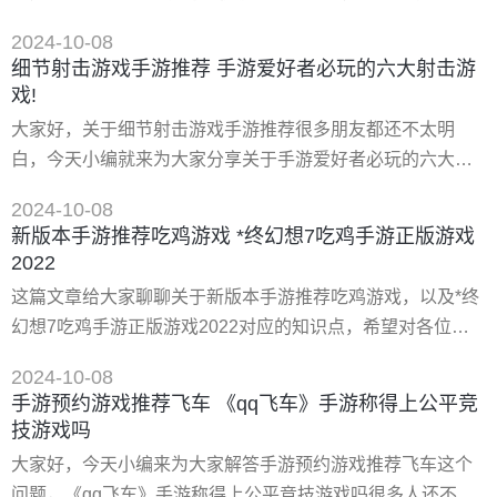
接下来就来为大家分享关于按键游戏手游推荐外国和2019年*
2024-10-08
好玩的手机游戏的一些知识点，大家可以关注收藏，免得下
细节射击游戏手游推荐 手游爱好者必玩的六大射击游
次来找不到哦，下面我们开始吧！ 一、2019年*好玩的手机
戏!
游戏 1.*好玩的手机游戏 *好玩的手机游戏目前*好玩的手机游
大家好，关于细节射击游戏手游推荐很多朋友都还不太明
戏有哪些？ 我推荐几个我玩过的： 1，灵魂救星2，韩国的
白，今天小编就来为大家分享关于手游爱好者必玩的六大射
击游戏!的知识，希望对各位有所帮助！ 一、有什么好玩的战
2024-10-08
争类的射击游戏,手游的 手机上的战争射击大作虽然比不上
新版本手游推荐吃鸡游戏 *终幻想7吃鸡手游正版游戏
pc，不过也还是有很多精品的，下面我就简单介绍几款吧 火
2022
线指令诺曼底 通过名字就可以看出，这是一款以二战为背景
这篇文章给大家聊聊关于新版本手游推荐吃鸡游戏，以及*终
的射击游戏。它可以让玩家重回到1944年6月6日
幻想7吃鸡手游正版游戏2022对应的知识点，希望对各位有
所帮助，不要忘了收藏本站哦。 一、**荐,吃鸡手游哪个版本
2024-10-08
好玩 吃鸡手游哪个*好玩，2017*热门吃鸡手游大盘点，看看
手游预约游戏推荐飞车 《qq飞车》手游称得上公平竞
哪款游戏*适合你！ 1.绝地求生：全军出击 《绝地求生：全军
技游戏吗
出击》是腾讯携手pubg公司双方确认将联合出品《pubg》正
大家好，今天小编来为大家解答手游预约游戏推荐飞车这个
版手游
问题，《qq飞车》手游称得上公平竞技游戏吗很多人还不知