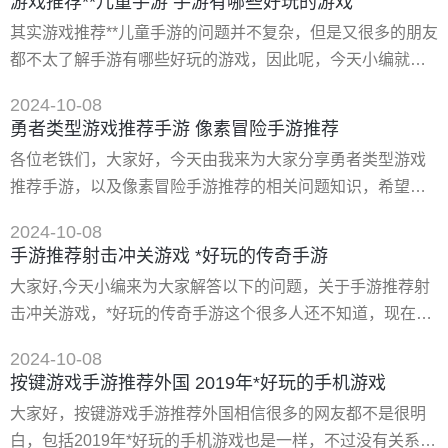
游戏推荐**儿童手游 手游有哪些好玩的游戏
始吧！ 一、有啥好玩的手游游戏 以下是几个好玩的手游游
其实游戏推荐**儿童手游的问题并不复杂，但是又很多的朋友
戏： 1.王者荣耀：是一款由腾讯游戏推出的moba手游，目前
都不太了解手游有哪些好玩的游戏，因此呢，今天小编就来
是全球*受欢迎的手机游戏之一。 2.绝地求生手游
为大家分享游戏推荐**儿童手游的一些知识，希望可以帮助到
2024-10-08
大家，下面我们一起来看看这个问题的分析吧！ 一、十大*耐
勇者类型游戏推荐手游 像素冒险手游推荐
玩的手游游戏 1、《王者荣耀》王者荣耀这么多年排位一点
各位老铁们，大家好，今天由我来为大家分享勇者类型游戏
都是秒秒种就匹配到人直接开，人气火爆那可不是吹的，游
推荐手游，以及像素冒险手游推荐的相关问题知识，希望对
戏还是保持了经典的moba玩法，三路推塔加个打野
大家有所帮助。如果可以帮助到大家，还望关注收藏下本
2024-10-08
站，您的支持是我们*大的动力，谢谢大家了哈，下面我们开
手游推荐射击冲关游戏 *好玩的传奇手游
始吧！ 一、有没有类似勇者大冒险的手游 为玩家推荐几款有
大家好,今天小编来为大家解答以下的问题，关于手游推荐射
趣、好玩、有特色的手机游戏,帮助大家找到*适合的游戏，今
击冲关游戏，*好玩的传奇手游这个很多人还不知道，现在让
天风林手游带来平台的人气**手游排行，还有优惠券和礼包码
我们一起来看看吧！ 一、战后:多人**射击游戏2021 下载地
可以领取哦
2024-10-08
址： 类型：安卓游戏-射击枪战 版本：v0.012 大小：
按键游戏手游推荐外国 2019年*好玩的手机游戏
139.89m 语言：中文 平台：安卓apk 推荐星级（评分）：
大家好，按键游戏手游推荐外国相信很多的网友都不是很明
★★★★★ 游戏标签
白，包括2019年*好玩的手机游戏也是一样，不过没有关系，