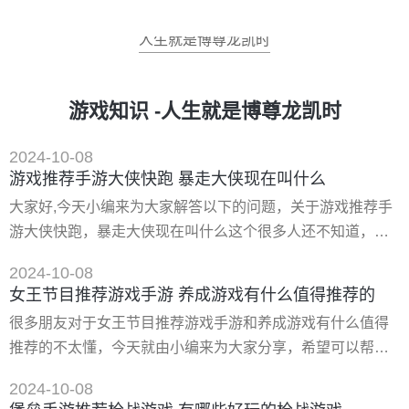
人生就是博尊龙凯时
游戏知识 -人生就是博尊龙凯时
2024-10-08
游戏推荐手游大侠快跑 暴走大侠现在叫什么
大家好,今天小编来为大家解答以下的问题，关于游戏推荐手
游大侠快跑，暴走大侠现在叫什么这个很多人还不知道，现
在让我们一起来看看吧！ 一、暴走大侠现在叫什么 下载地
2024-10-08
址： 类型：安卓游戏-角色扮演 版本：v1.17 大小：148.00m
女王节目推荐游戏手游 养成游戏有什么值得推荐的
语言：中文 平台：安卓apk 推荐星级（评分）：★★★★★
很多朋友对于女王节目推荐游戏手游和养成游戏有什么值得
游戏标签:暴走大侠之大侠快跑武侠手游暴走大侠之大侠快跑
推荐的不太懂，今天就由小编来为大家分享，希望可以帮助
手游以武侠世界为背景打造
到大家，下面一起来看看吧！ 一、奇迹暖暖女王大人高分搭
2024-10-08
配推荐[图]-手游攻略-游戏鸟手游网 奇迹暖暖女王大人怎么搭