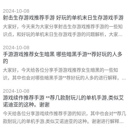
代表作品，目前共推出了九款正篇游戏，而除了游戏
望对大家有所帮助。如果可以帮助到大家，还望关注收藏下
2024-10-08
本站，您的支持是我们*大的动力，谢谢大家了哈，下面我们
射击生存游戏推荐手游 好玩的单机末日生存游戏手游
开始吧！ 一、大型单机游戏(十大耐玩单机手游) 大型单机游
大家好，今天来为大家分享射击生存游戏推荐手游的一些知
戏 大型单机游戏包括植物大战僵尸2、饥饿鲨进化、火柴人
识点，和好玩的单机末日生存游戏手游的问题解析，大家要
战争、部落冲突、元气骑士等。 《plantsvszombies2
是都明白，那么可以忽略，如果不太清楚的话可以看看本篇
2024-10-08
文章，相信很大概率可以解决您的问题，接下来我们就一起
手游游戏推荐女生暗黑 哪些暗黑手游**荐好玩的人多
来看看吧！ 一、火线指令诺曼底类似的手游 下载地址： 类
的
型：安卓游戏-射击枪战 版本：v1.0.11 大小：83.24m 语言：
大家好，今天给各位分享手游游戏推荐女生暗黑的一些知
中文 平台：安卓apk 推荐星级（评分）：★★★★★ 游戏标
识，其中也会对哪些暗黑手游**荐好玩的人多的进行解释，文
签
章篇幅可能偏长，如果能碰巧解决你现在面临的问题，别忘
2024-10-08
了关注本站，现在就马上开始吧！ 一、十大暗黑类单机手游
游戏续作推荐手游 **荐几款耐玩儿的单机手游,类似艾
在arpg中，《暗黑破坏神》系列可以说是一个十分经典的游
诺迪亚的这种。谢谢
戏系列，影响了后代的无数游戏。其中《暗黑2》又是玩家们
今天给各位分享游戏续作推荐手游的知识，其中也会对**荐几
评价**，名气*大也*好玩的一作
款耐玩儿的单机手游,类似艾诺迪亚的这种。谢谢进行解释，