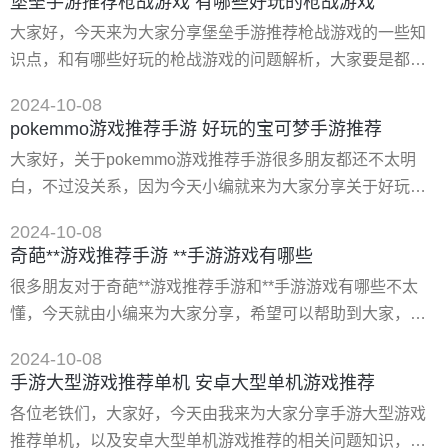
堡垒手游推荐枪战游戏 有哪些好玩的枪战游戏
配好呢?奇迹暖暖女王大人怎么搭配能拿高分呢?想必还有不
大家好，今天来为大家分享堡垒手游推荐枪战游戏的一些知
少小伙伴不是很清楚吧。下面小编为大家带来了奇迹暖暖女
识点，和有哪些好玩的枪战游戏的问题解析，大家要是都明
王大人高分搭配推荐哦，一起来看看吧! 奇迹暖暖女王大人高
白，那么可以忽略，如果不太清楚的话可以看看本篇文章，
分搭配推荐 发型
2024-10-08
相信很大概率可以解决您的问题，接下来我们就一起来看看
pokemmo游戏推荐手游 好玩的宝可梦手游推荐
吧！ 一、有哪些好玩的枪战游戏 好玩的枪战游戏有很多，比
大家好，关于pokemmo游戏推荐手游很多朋友都还不太明
如说使命召唤、战地或者是一些孤岛求生等等。其实在电脑
白，不过没关系，因为今天小编就来为大家分享关于好玩的
上面还是有很多大型的枪战游戏，只要你在steam上面好好的
宝可梦手游推荐的知识点，相信应该可以解决大家的一些困
搜索一下
2024-10-08
惑和问题，如果碰巧可以解决您的问题，还望关注下本站
奇葩**游戏推荐手游 **手游游戏有哪些
哦，希望对各位有所帮助！ 一、pokeone和pokemmo哪个好
很多朋友对于奇葩**游戏推荐手游和**手游游戏有哪些不太
玩如何下载 下载地址： 类型：安卓游戏-动作闯关 版本：
懂，今天就由小编来为大家分享，希望可以帮助到大家，下
pokeone手机版v0.1 大小：1740.79m 语言：中文
面一起来看看吧！ 一、世界十大**惊悚游戏排名,**手游排行
2024-10-08
榜前十名 世界十大**惊悚游戏排名 1.生化危机 生化危机是由
手游大型游戏推荐单机 安卓大型单机游戏推荐
**caocom公司制作并推出的电子系列单机游戏，于1996年首
各位老铁们，大家好，今天由我来为大家分享手游大型游戏
次推出，是以丧尸等**元素为主题的游戏系列中教具影响力的
推荐单机，以及安卓大型单机游戏推荐的相关问题知识，希