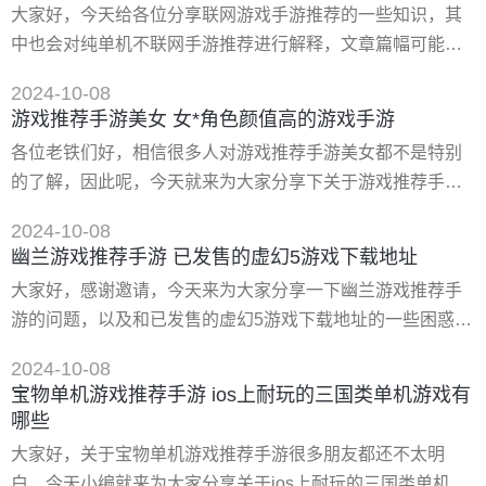
大家好，今天给各位分享联网游戏手游推荐的一些知识，其
题，很多游戏都是好看不好玩，我呢是一个游戏迷，这里给
中也会对纯单机不联网手游推荐进行解释，文章篇幅可能偏
大家推荐几个真正好玩的手机单机游戏吧。 卡利戈猎人
长，如果能碰巧解决你现在面临的问题，别忘了关注本站，
2024-10-08
现在就马上开始吧！ 一、十大网络游戏手游排名 十大网络游
游戏推荐手游美女 女*角色颜值高的游戏手游
戏手游排名分别是：《王者荣耀》、《和平精英》、《原
各位老铁们好，相信很多人对游戏推荐手游美女都不是特别
神》穗乱、《英雄联盟手游》、《穿越火线—枪战王者》、
的了解，因此呢，今天就来为大家分享下关于游戏推荐手游
《梦幻西游》、《金铲铲之战》、《阴阳师》、《无尽的拉
美女以及女*角色颜值高的游戏手游的问题知识，还望可以帮
格朗日》、《三国志战略版》。 1
2024-10-08
助大家，解决大家的一些困惑，下面一起来看看吧！ 一、全
幽兰游戏推荐手游 已发售的虚幻5游戏下载地址
是美女的卡牌类手游有哪些 *火爆十分有趣的都是美女角色的
大家好，感谢邀请，今天来为大家分享一下幽兰游戏推荐手
卡牌类型的手游是有哪些？玩家在这篇*火爆的全是美女的卡
游的问题，以及和已发售的虚幻5游戏下载地址的一些困惑，
牌类手游盘点就放置了很多***的，所存在的美女都是*精美的
大家要是还不太明白的话，也没有关系，因为接下来将为大
外观和样式
2024-10-08
家分享，希望可以帮助到大家，解决大家的问题，下面就开
宝物单机游戏推荐手游 ios上耐玩的三国类单机游戏有
始吧！ 一、仙侠手游女生名字 仙侠手游女生名字推荐： 1.凌
哪些
波微步：这个名字寓意着女生能够像仙子一样在仙侠世界中
大家好，关于宝物单机游戏推荐手游很多朋友都还不太明
轻盈地移动，展现出优雅和从容。“凌波&rdquo
白，今天小编就来为大家分享关于ios上耐玩的三国类单机游