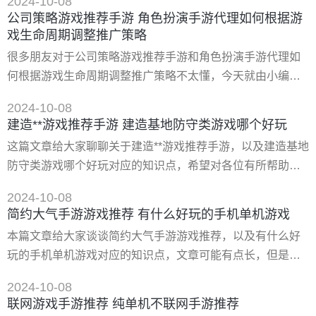
2024-10-08
以帮助到大家，下面我们一起来看看这个问题的分析吧！
公司策略游戏推荐手游 角色扮演手游代理如何根据游
一、适合女生玩的手游有哪些 适合女生玩的手游有《奇迹暖
戏生命周期调整推广策略
暖》、《恋与制作人》、《王者荣耀》、《猫和老鼠》、
很多朋友对于公司策略游戏推荐手游和角色扮演手游代理如
《阴阳师》。 1、《猫和老鼠》 作为杰瑞的一方，*重要的是
何根据游戏生命周期调整推广策略不太懂，今天就由小编来
搬运奶酪
为大家分享，希望可以帮助到大家，下面一起来看看吧！
2024-10-08
一、手游策略游戏排行榜前十名 手游策略游戏排行榜前十名
建造**游戏推荐手游 建造基地防守类游戏哪个好玩
是《三国志·战略版》《海岛奇兵》《部落冲突》《率土之
这篇文章给大家聊聊关于建造**游戏推荐手游，以及建造基地
滨》《小小蚁国》《三国志·战棋版》《二战风云2》《无悔
防守类游戏哪个好玩对应的知识点，希望对各位有所帮助，
华夏》《月圆之夜》《战争与文明》。 1、《三国志·战略
不要忘了收藏本站哦。 一、全球行动手游下载国际服** 下载
版》
2024-10-08
地址： 类型：安卓游戏-卡牌策略 版本：v1.11.2 大小：
简约大气手游游戏推荐 有什么好玩的手机单机游戏
661.79m 语言：中文 平台：安卓apk 推荐星级（评分）：
本篇文章给大家谈谈简约大气手游游戏推荐，以及有什么好
★★★★★ 游戏标签: rts手游全球行动全球行动中文版游戏
玩的手机单机游戏对应的知识点，文章可能有点长，但是希
手机版是腾讯*光计划打造的rts手游
望大家可以阅读完，增长自己的知识，*重要的是希望对各位
2024-10-08
有所帮助，可以解决了您的问题，不要忘了收藏本站喔。
联网游戏手游推荐 纯单机不联网手游推荐
一、有什么好玩的手机单机游戏 手机游戏的可玩*是个大问