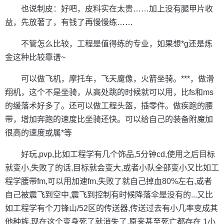
也说制皮：好吧，皮料实在太贵……加上没有腿甲片收
益，先放著了，有钱了再慢慢练……
不管怎么比较，工程是值得练的专业，如果想*g还是炼
金这种比较靠谱~
可以做飞机，摩托车，飞天魔像，火箭坐骑。***，做滑
翔机，这个不是坐骑，从高处跳的时候就可以用，比fs和ms
的缓落术好多了。还可以做工程头盔，插零件。做疾跑的腰
带，增加奔跑的速度比坐骑还快。可以给自己的装备附魔加
很高的速度或属*等
好玩,pvp,比如工程学有几个饰品,5分钟cd,使用之后目标
就变小,失败了的话,目标就会变大,或者小队全部变小又比如工
程学腰带fm,可以用加速fm,失败了就自己掉血80%左右,或者
自己被震飞到空中,震飞到控制有时候降落伞是没有的...又比
如工程学有个刀锋山/52区的传送器,传送过去有小几率变成其
他种族,现在这个变身死了就消失了,原来甚至死亡都存在 1小