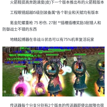
火箭鞋提高奔跑速度(皮)下一个版本推出布的火箭鞋版本
工程眼镜超越t5级别装备属*各个职业和天赋均有版本
氪金陀螺重枪 75 秒伤. 27耐 **插槽插槽奖励3耐猎人和
防御战士不错的东西
地精起搏器在非战斗状态可以有75%机率复活玩家
传送器每个分支分别有2个版本的传送器即使出故障也很