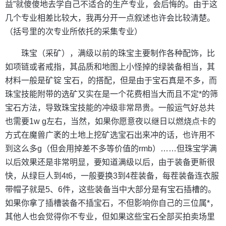
益”就傻傻地去学自己不适合的生产专业，会后悔的。由于这
几个专业相差比较大，我再分开一点叙述也许会比较清楚。
（括号里的次专业所依托的采集专业）
珠宝（采矿），满级以前的珠宝主要制作各种配饰，比
如项链或者戒指，其品质和地图上小怪掉的绿装备相当，其
材料一般是矿锭 宝石，的搭配，但是由于宝石真是不多，而
珠宝技能附带的选矿又实在是一个花费相当大而且不定*的筛
宝石方法，导致珠宝技能的冲级非常昂贵。一般运气好总共
也需要1w g左右，当然，如果你愿意夜以继日以燃烧点卡的
方式在魔兽广袤的土地上挖矿选宝石出来冲的话，也许用不
到这么多g（但会用掉差不多等价值的rmb）……但珠宝学满
以后效果还是非常明显，要知道满级以后，由于装备更新很
快，从绿巨人到4t6，一般要换3到4茬装备，每茬装备连衣服
带帽子就是5、6件，这些装备当中大部分是有宝石插槽的。
如果你拿了插槽装备不插宝石，不但影响你自己的三位属*，
其他人也会觉得你不专业，但如果这些宝石全部买拍卖场里