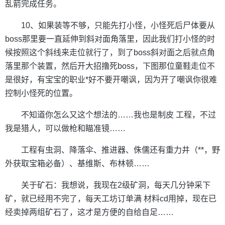
乱箭完成任务。
10、如果装等不够，只能先打小怪，小怪死后尸体要从
boss那里要一直延伸到斜对面角落里，因此我们打小怪的时
候按照这个斜线来走位就行了，到了boss斜对面之后就点角
落里那个装置，然后开大招撸死boss，下图那位童鞋走位不
是很好，有宝宝的职业*好不要开嘲讽，因为开了嘲讽你很难
控制小怪死的位置。
不知道你怎么又这个想法的……我也是制皮 工程，不过
我是猎人，可以做枪和瞄准镜……
工程有虫洞、降落伞、推进器、侏儒还有重力井（**，野
外获取宝箱必备）、基维斯、布林顿……
关于矿石：我想说，我现在2级矿洞，每天几分钟采下
矿，就已经用不完了，每天工坊订单满 材料cd用掉，现在已
经卖掉两组矿石了，这才是方便的自给自足……