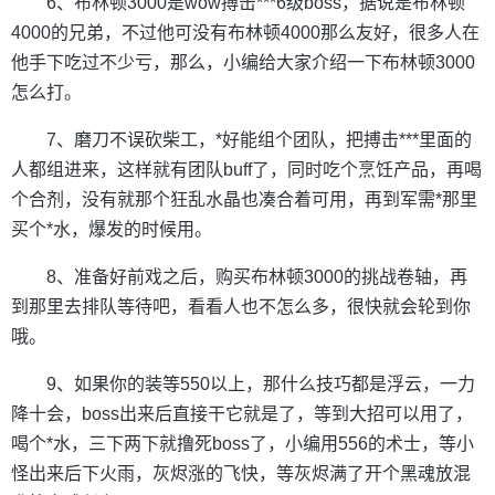
6、布林顿3000是wow搏击***6级boss，据说是布林顿
4000的兄弟，不过他可没有布林顿4000那么友好，很多人在
他手下吃过不少亏，那么，小编给大家介绍一下布林顿3000
怎么打。
7、磨刀不误砍柴工，*好能组个团队，把搏击***里面的
人都组进来，这样就有团队buff了，同时吃个烹饪产品，再喝
个合剂，没有就那个狂乱水晶也凑合着可用，再到军需*那里
买个*水，爆发的时候用。
8、准备好前戏之后，购买布林顿3000的挑战卷轴，再
到那里去排队等待吧，看看人也不怎么多，很快就会轮到你
哦。
9、如果你的装等550以上，那什么技巧都是浮云，一力
降十会，boss出来后直接干它就是了，等到大招可以用了，
喝个*水，三下两下就撸死boss了，小编用556的术士，等小
怪出来后下火雨，灰烬涨的飞快，等灰烬满了开个黑魂放混