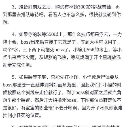
3、准备好前戏之后，购买布林顿3000的挑战卷轴，再
到那里去排队等待吧，看看人也不怎么多，很快就会轮到你
哦。
4、如果你的装等550以上，那什么技巧都是浮云，一力
降十会，boss出来后直接干它就是了，等到大招可以用了，
喝个*水，三下两下就撸死boss了，小编用556的术士，等小
怪出来后下火雨，灰烬涨的飞快，等灰烬满了开个黑魂放混
乱箭完成任务。
5、如果装等不够，只能先打小怪，小怪死后尸体要从
boss那里要一直延伸到斜对面角落里，因此我们打小怪的时
候按照这个斜线来走位就行了，到了boss斜对面之后就点角
落里那个装置，然后开大招撸死boss，下图那位童鞋走位不
是很好，有宝宝的职业*好不要开嘲讽，因为开了嘲讽你很难
控制小怪死的位置。