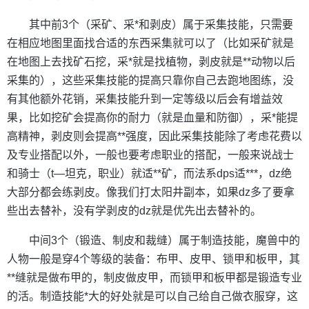
其中前3个（采矿、采*和剥皮）属于采集技能，只需要
在相应地图里面找合适的东西采集就可以了（比如采矿就是
在地图上去找矿石挖，采*就是找植物，剥皮就是**动物以后
采集的），这些采集技能的提高只靠你自己去跑地图练，没
有其他额外花销，采集技能升到一定等级以后会有增益效
果，比如挖矿会提高你的耐力（就是血量和防御），采*能提
高精神，剥皮则会提高**强度，因此采集技能除了考虑花费以
及专业搭配以外，一般也要考虑职业的搭配，一般来说战士
和骑士（t—坦克，职业）就适**矿，而法系dps适***，dz绝
大部分都会练剥皮。像我们打太阳井副本，如果dz多了要拿
些出去替补，没有学剥皮的dz就是优先出去替补的。
中间3个（锻造、制皮和裁缝）属于制造技能，魔兽中的
人物一般是穿4个等级的装备：布甲、皮甲、锁甲和板甲，其
**缝就是做布甲的，制皮做皮甲，而锁甲和板甲都是锻造专业
的活。制造技能*大的好处就是可以自己给自己做衣服穿，这