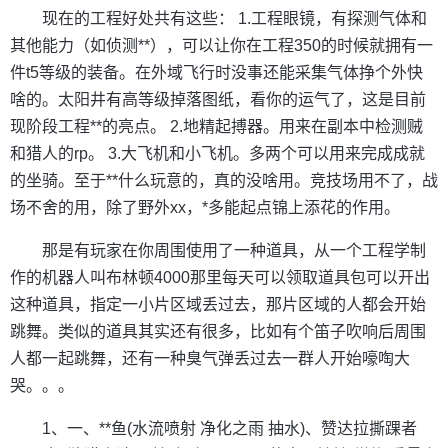
现在的工程好处共有这些： 1.工程眼镜，有探测气体和
其他能力（如侦测**），可以让你在工程350的时候就拥有一
件t5等级的装备。在外域飞行时没事还能采集气体挣个外快
啥的。太阳井有高等级掉落图纸，看你的运气了，这是目前
现阶段工程**的亮点。 2.地精起搏器。用来在副本中检测贼
和猎人的rp。 3.大飞机和小飞机。多两个可以用来完成成就
的坐骑。至于**什么玩意的，真的没啥用。竞技场用不了，战
场不舍的用，除了野外xx，*多能起点锦上添花的作用。
那是有玩家在你周围使用了一种道具，从一个工程学制
作的机器人叫布林顿4000那里每天可以领取道具包可以开出
这种道具，指定一小片区域丢过去，那片区域的人都会开始
跳舞。类似的道具其实还有很多，比如有个笛子吹响后周围
人都一起跳舞，还有一种臭气弹丢过去一群人开始嚎啕大
哭。。。
1、一、**鱼(水流喷射 净化之雨 抽水)、赞达拉撕踝者