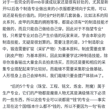
对于一些完全的非rmb非速成玩家还是很有好处的，尤其是新
开f以后各个制造专业做出来的小衣服都更倾向于实用，可以
说还是有些价值的。同时全f*好的那几套装备，比如法系的阳
炎系列，皮甲的凤凰的拥抱等等，都是必须有**的制造技能才
能做的，而且只能自己做给自己穿。因此对于不指望专业*
钱，只希望专业对自己产生价值的玩家来说，学会本职业的
制造技能，无疑是很划算的。需要注意的是，3个制造职业
中，锻造需要矿锭（采矿产物）为基本原料，制皮需要皮革
（剥皮产物）为基本原料，因此如果要学这2种制造技能，除
非你准备输出大量金兵去拍卖场买，否则还是要和相应的采
集专业搭配起来学比较好。而裁缝不需要采集职业做基础，
人形怪身上自己会掉布料，我们裁缝只要会拔尸体就ok了。
*后的5个专业（珠宝、工程、铭文、炼金、附魔）属于
生产专业，它们的产物都是魔兽人物尤其是满级情况下必须
的一些东西，所以这些专业可以说都是“*钱”的专业——事实
上现在这个国f版本什么都不*钱的，所以不要因为一句“有收