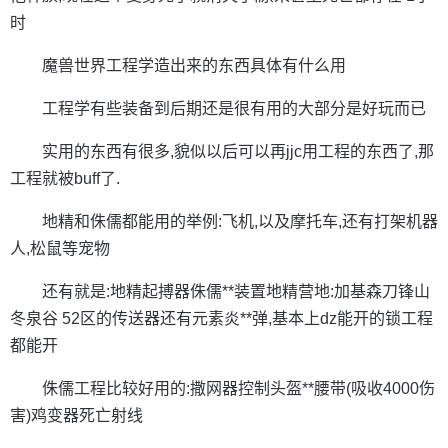
时
魔兽世界工程学造出来的东西具体有什么用
工程学有些装备到后期还是很有用的大部分是好玩而已
实用的东西有很多,貌似以后可以再jjc用工程的东西了,那
工程就被buff了.
地精和侏儒都能用的举例:飞机,以及摩托车,还有打架机器
人,松鼠等宠物
还有就是:地精起搏器侏儒**装置地精营地:加基森刀锋山
冬泉谷 52区的传送器还有元素炎**弹,基本上dz能开的锁工程
都能开
侏儒工程比较好用的:撒网器控制头盔**腰带(吸收4000伤
害)鸡变器死亡射线