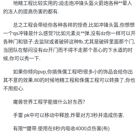
地精工程比较实用的:迫击炮冲锋头盔火箭炮各种**晕人
的冻人的提高伤害的都有.
总之工程会带给你各种各样的惊奇,比如冲锋头盔,你想想
一个qs冲锋是什么感觉?比如元素炎**弹,没有dz你一样可以开
各种门和锁子.去监狱或者破碎这种fb.尤其是破碎里面那个门,
当团队在郁闷没有dz开门而不得不走那个恶心的下水道的时
候,你可以秀一下.
如果你倾向pvp,你搞侏儒工程吧!很多小的饰品会给你出
其不意的效果.80的时候地精工程和侏儒工程可以转换了,你也
不用担心.
魔兽世界工程学能做什么好东西？
手雷 pk中可以移动中释放.炸晕对方3秒并造成伤害.
有限**腰带.使用在8秒内吸收4000点伤害(布)