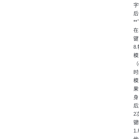
字
后
*
在
键
8
模
（
时
模
果
身
后
2
键
1