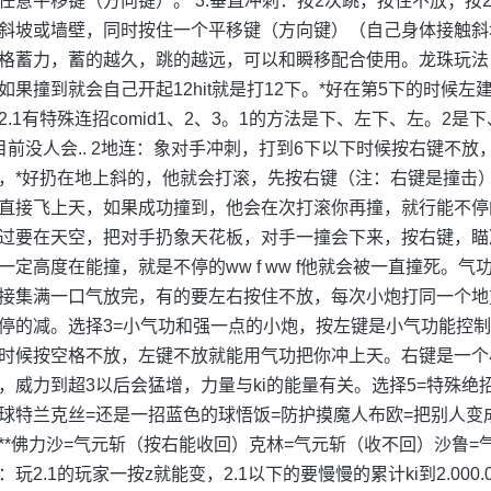
任意平移键（方向键）。 3.垂直冲刺：按2次跳，按住不放；按2次蹲
斜坡或墙壁，同时按住一个平移键（方向键）（自己身体接触斜
格蓄力，蓄的越久，跳的越远，可以和瞬移配合使用。龙珠玩法
如果撞到就会自己开起12hit就是打12下。*好在第5下的时候
2.1有特殊连招comid1、2、3。1的方法是下、左下、左。
目前没人会.. 2地连：象对手冲刺，打到6下以下时候按右键不放
，*好扔在地上斜的，他就会打滚，先按右键（注：右键是撞击
直接飞上天，如果成功撞到，他会在次打滚你再撞，就行能不停
过要在天空，把对手扔象天花板，对手一撞会下来，按右键，瞄准他
一定高度在能撞，就是不停的ww f ww f他就会被一直撞死。气
接集满一口气放完，有的要左右按住不放，每次小炮打同一个地方
停的减。选择3=小气功和强一点的小炮，按左键是小气功能控制
时候按空格不放，左键不放就能用气功把你冲上天。右键是一个
，威力到超3以后会猛增，力量与ki的能量有关。选择5=特殊绝
球特兰克丝=还是一招蓝色的球悟饭=防护摸魔人布欧=把别人变
**佛力沙=气元斩（按右能收回）克林=气元斩（收不回）沙鲁
：玩2.1的玩家一按z就能变，2.1以下的要慢慢的累计ki到2.000