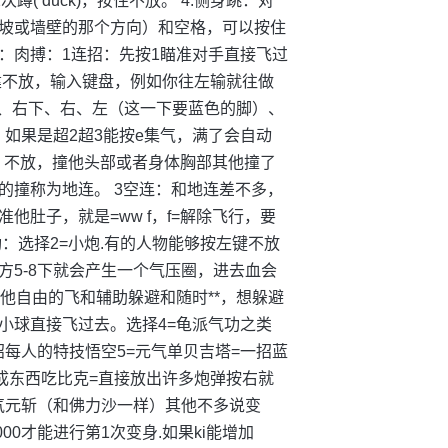
( duck)，按住不放。 4.侧身跳：对
坡或墙壁的那个方向）和空格，可以按住
：肉搏：1连招：先按1瞄准对手直接飞过
左建不放，输入键盘，例如你往左输就往做
2是下、右下、右、左（这一下要蓝色的脚）、
，如果是超2超3能按e集气，满了会自动
）不放，撞他头部或者身体胸部其他撞了
的撞称为地连。 3空连：和地连差不多，
肚子，就是=ww f，f=解除飞行，要
功：选择2=小炮.有的人物能够按左键不放
5-8下就会产生一个气压圈，进去血会
他自由的飞和辅助躲避和随时**，想躲避
小球直接飞过去。选择4=龟派气功之类
招每人的特技悟空5=元气单贝吉塔=一招蓝
成东西吃比克=直接放出许多炮弹按右就
=气元斩（和佛力沙一样）其他不多说变
.000才能进行第1次变身.如果ki能增加