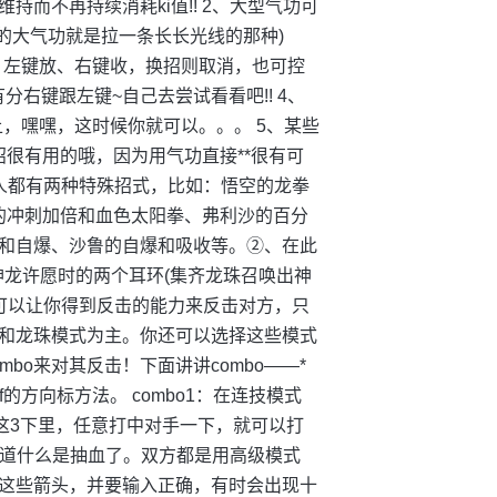
而不再持续消耗ki值!! 2、大型气功可
谓的大气功就是拉一条长长光线的那种)
，左键放、右键收，换招则取消，也可控
分右键跟左键~自己去尝试看看吧!! 4、
上，嘿嘿，这时候你就可以。。。 5、某些
招很有用的哦，因为用气功直接**很有可
人都有两种特殊招式，比如：悟空的龙拳
林的冲刺加倍和血色太阳拳、弗利沙的百分
和自爆、沙鲁的自爆和吸收等。②、在此
神龙许愿时的两个耳环(集齐龙珠召唤出神
可以让你得到反击的能力来反击对方，只
和龙珠模式为主。你还可以选择这些模式
o来对其反击！下面讲讲combo——*
方向标方法。 combo1：在连技模式
这3下里，任意打中对手一下，就可以打
就知道什么是抽血了。双方都是用高级模式
这些箭头，并要输入正确，有时会出现十