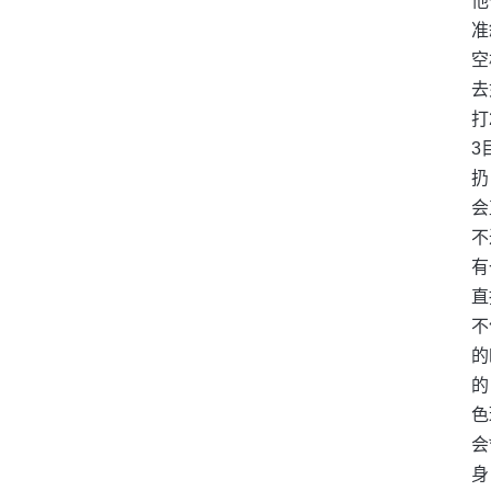
他
准
空
去
打
3
扔
会
不
有
直
不
的
的
色
会
身