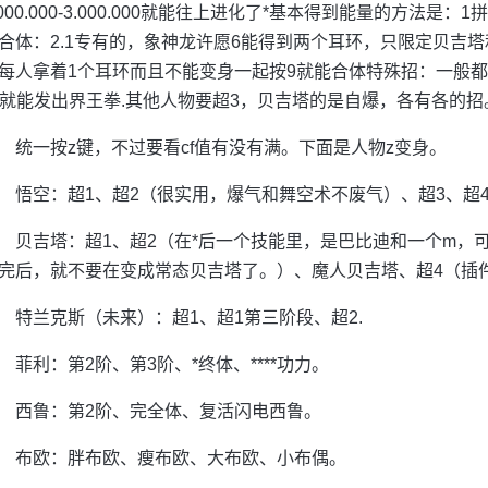
.000.000-3.000.000就能往上进化了*基本得到能量的方法是
合体：2.1专有的，象神龙许愿6能得到两个耳环，只限定贝吉
每人拿着1个耳环而且不能变身一起按9就能合体特殊招：一般都
lt就能发出界王拳.其他人物要超3，贝吉塔的是自爆，各有各的招
统一按z键，不过要看cf值有没有满。下面是人物z变身。
悟空：超1、超2（很实用，爆气和舞空术不废气）、超3、超
贝吉塔：超1、超2（在*后一个技能里，是巴比迪和一个m，
完后，就不要在变成常态贝吉塔了。）、魔人贝吉塔、超4（插
特兰克斯（未来）：超1、超1第三阶段、超2.
菲利：第2阶、第3阶、*终体、****功力。
西鲁：第2阶、完全体、复活闪电西鲁。
布欧：胖布欧、瘦布欧、大布欧、小布偶。