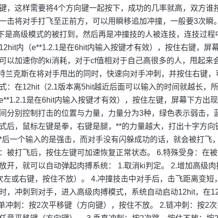
键，这样需要将4个方向键一起按下，成功的几率就高，双方谁按的准
一击将对手打飞至正前方，可以用瞬移追加冲撞，一般要3次瞬
*下是高级模式的被打到，然后再是冲撞技的人被连技，连技过程中
12hit内（e**1.2.1是在6hit内输入按键才有效），按住右
可以加速你的ki消耗，对于cf值相对于自己高很多的人，甩起来会
.特兰克斯在将对手甩出的同时，快速向对手冲刺，并按住右键，
式：在12hit（2.1版本离5hit越近后面可以输入的时间就越长，
e**1.2.1是在6hit内输入按键才有效），按住左键，屏幕下
间分别控制打击的位置与力量，力量分为3种，绿色表示弱击，
式后，鼠标左键是拳，右键是腿，**的力量越大，打出十字方
*后一个输入的是强击，而对手没有闪躲成功的话，就会被打飞
：被打飞后，按住左键可加速恢复正常状态。 6.特殊受身：在
放开，就可以自动弹起肉搏系统： 1.取消ki判定。 2.增加高级
次左或右键，按住不放）。 4.冲撞技击中对手后，击飞距离变短
时，冲刺到对手，进入高级肉搏模式，系统自动启动12hit，在1
.单冲刺：按2次平移键（方向键），按住不放。 2.链冲刺：按