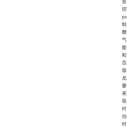
会
控
p
制
鞭
气
能
和
百
版
龙
要
来
吸
时
出
时