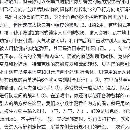
自动放出，但是你可以在集气时按照你所需要的威力按住右键可维持
制飞行方向，放出后移动你的鼠标即可控制它的飞行方向!!(所
s：弗利札&沙鲁的气元斩，这2个角色的这个招数可收回再放出
方向，但因速度太快只有小幅度的移动!! 3、1招2用，有些招式有
尸技，使用按键1的招式锁定人后**他数次，该人会被打趴在地
功技可中途引爆，大气功都可以，利用**后的冲击波**别人。这
被人用按键q的功能弹开，甚至是弹回来而炸死自己。。。每个
界王拳、普乌的全面**和肉体**、悟饭的愤怒和瞬间转移、克
变身和粉碎炮、特南克斯的高级爆发和瞬间转移、贝吉塔的吸引
本里还可以使用悟空和贝吉塔两个死*进行合体，则使用的是从
后在出现的菜单选第6个就可得到融合耳环）。③、在里面甚至
你够强，战斗力强过对手！④、游戏模式一般是以：混战、队战
进行队友间的战斗！⑤、在游戏中，你还可以使用各种各样的comb
引人的地方就在这里，我们以小数字键盘作为方向看，就是用kof的
，按住左键并输入214，（下，左下，左），必须是绿色的，在
combo1，不要看**力一般，等cf足够高时，你再去打打看，
，会进入按键判定模式，屏幕左侧会出现不同的箭头，一次输入