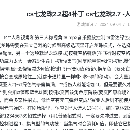
cs七龙珠2.2超4补丁 cs七龙珠2.7
游戏知识
2024-09-04
1
f4**人称视角和第三人称视角 f8 mp3音乐播放控制 f9雷
(龙珠需要在建立游戏的时候到高级选项里开启龙珠模式，在选择对战模
reefight，另一个选项就是龙珠模式)按键空格键跳(在飞行时按
功威力太大，会减少生命）按键e集气(回复能量值=ki值)按键t
候*明显~会慢慢减少ki值)按键f飞行(要ki值)按键c换角色（
按会变成原地往上(就像卡通片里一样咻~咻~咻的移动)，会大量减少
*赛亚人#(~cf绿色气条需集满，**或伤人就能增加cf，但是要很
**则会扣cf值跟蓝色ki值)按键x变回该角色原阶段(要变回原
，而会多某种招式，像悟空有元气弹但变成**赛亚人后则不能使用
用元气弹的。在剧场版里，悟空对**人造人13号时，那时克林就
键123456789招式选择（用1普通招式时，一定要先冲过去，
控制进程 1、集气型的气功技：当集气时会消耗ki值，即使它已集