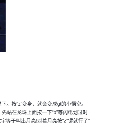
以下。按“z”变身，就会变成gt的小悟空。
，先站在龙珠上面按一下“b”等闪电划过时
字等于叫出月亮!对着月亮按“z"键就行了”