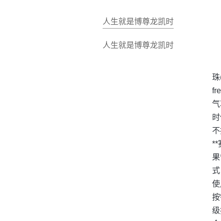
人生就是博尊龙凯时
人生就是博尊龙凯时
珠
f
气
时
不
*
果
式
使
按
级