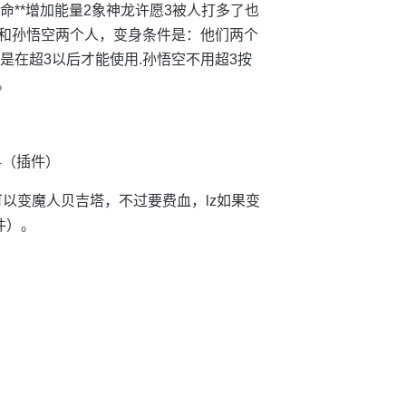
：1拼命**增加能量2象神龙许愿3被人打多了也
塔和孙悟空两个人，变身条件是：他们两个
是在超3以后才能使用.孙悟空不用超3按
。
4（插件）
可以变魔人贝吉塔，不过要费血，lz如果变
件）。