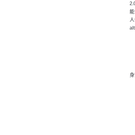
2
能
人
a
身