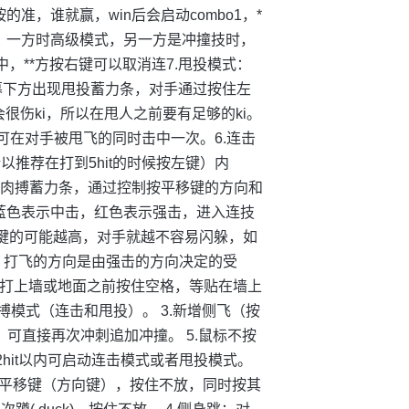
，谁就赢，win后会启动combo1，*
。一方时高级模式，另一方是冲撞技时，
，**方按右键可以取消连7.甩投模式：
键，屏幕下方出现甩投蓄力条，对手通过按住左
很伤ki，所以在甩人之前要有足够的ki。
可在对手被甩飞的同时击中一次。6.连击
所以推荐在打到5hit的时候按左键）内
方出现肉搏蓄力条，通过控制按平移键的方向和
蓝色表示中击，红色表示强击，进入连技
向键的可能越高，对手就越不容易闪躲，如
，打飞的方向是由强击的方向决定的受
被打上墙或地面之前按住空格，等贴在墙上
肉搏模式（连击和甩投）。 3.新增侧飞（按
，可直接再次冲刺追加冲撞。 5.鼠标不按
2hit以内可启动连击模式或者甩投模式。
2次平移键（方向键），按住不放，同时按其