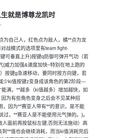
 -人生就是博尊龙凯时
°
达绿色点为自己人，红色点为敌人，橘**点为龙
式的选项里有team fight-
空格键可垂直上升)按键q防御可弹开气功（若
爆气(威力加强&速度加快~特别在地上跑的
要死亡）按键g急速移动，要同时按方向键，若
ki值按键z变身成该角色的第2阶段---
久才能满，**越多（ki值越多）增加越快，如
样呢？因为有些角色变身之后会不见某种招
，因为**赛亚人带有**的意识，是不能
说过，**赛亚人是不能使用元气弹的。)。
到敌人面前再按鼠标左键,否则无法施动）高
到**值也会继续消耗，而当ki值消耗完后