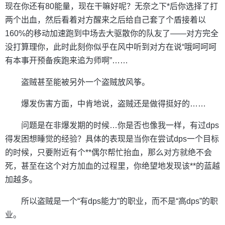
现在你还有80能量，现在干嘛好呢？无奈之下*后你选择了打
两个出血，然后看着对方醒来之后给自己套了个盾接着以
160%的移动加速跑到中场去大驱散你的队友了——对方完全
没打算理你，此时此刻你似乎在风中听到对方在说“哦呵呵呵
有本事开预备疾跑来追为师啊”……
盗贼甚至能被另外一个盗贼放风筝。
爆发伤害方面，中肯地说，盗贼还是做得挺好的……
问题是在非爆发期的时候…你是否也像我一样，有过dps
得发困想睡觉的经验？具体的表现是当你在尝试dps一个目标
的时候，只要附近有个**偶尔帮忙抬血，那么对方就绝不会
死，甚至在这个对方加血的过程里，你绝望地发现该**的蓝越
加越多。
所以盗贼是一个“有dps能力”的职业，而不是“高dps”的职
业。