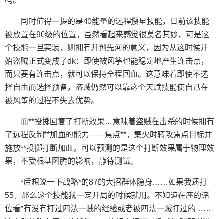
吗。
同时值得一提的是40能量的远程攒星技能，目前该技能
被放置在90级的位置，虽然看起来感觉很莫名其妙，可是这
个技能一旦实装，则拥有开创先河的意义，因为从这时候开
始盗贼正式变成了dk：即使被风筝也能稳定地产生连击点，
而只要有连击点，就可以保持全程回血。这意味着即使不选
择自由而选择预备，盗贼仍然可以靠这个天赋技能使自己在
被风筝的过程不失去优势。
而**投掷回复了打断效果…意味着盗贼在击杀的时候拥有
了远程反制**加血的能力——焦点**，集火时转攻焦点目标并
施放**投掷打断加血。可以预测的是这个打断效果属于物理效
果，不受根基图腾的影响，静待测试。
*后想说一下战略*的87的大招群体隐身……如果我还打
55，那么这个技能我一定开局的时候就用。不知道在座的诸
位看*有没有打过四法一贼的经验或者被四法一贼打过的……