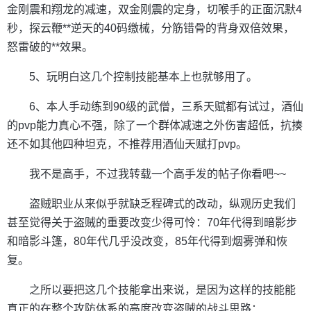
金刚震和翔龙的减速，双金刚震的定身，切喉手的正面沉默4
秒，探云鞭**逆天的40码缴械，分筋错骨的背身双倍效果，
怒雷破的**效果。
5、玩明白这几个控制技能基本上也就够用了。
6、本人手动练到90级的武僧，三系天赋都有试过，酒仙
的pvp能力真心不强，除了一个群体减速之外伤害超低，抗揍
还不如其他四种坦克，不推荐用酒仙天赋打pvp。
我不是高手，不过我转载一个高手发的帖子你看吧~~
盗贼职业从来似乎就缺乏程碑式的改动，纵观历史我们
甚至觉得关于盗贼的重要改变少得可怜：70年代得到暗影步
和暗影斗篷，80年代几乎没改变，85年代得到烟雾弹和恢
复。
之所以要把这几个技能拿出来说，是因为这样的技能能
真正的在整个攻防体系的高度改变盗贼的战斗思路：