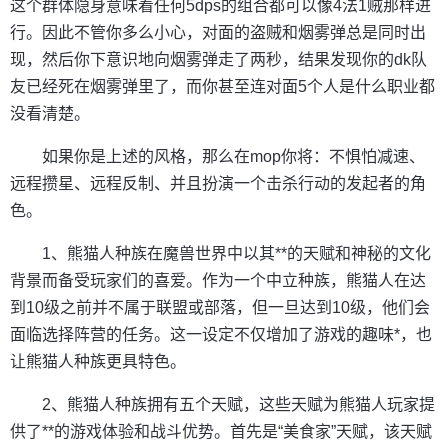
这个群体隐身意味着任何5dps的组合都可以像4法1贼那样进
行。因此不管你多么小心，对面的盗贼和烟雾弹总是同时出
现，然后你下意识地向烟雾弹走了两秒，结果发现你的dk队
友已经死在烟雾弹里了，而你甚至连对面5个人是什么职业都
没看清楚。
如果你是上述的风格，那么在mop你将：不惧怕减速、
远程攒星、远程反制、并且扮演一个击杀行动的发起者的角
色。
1、熊猫人种族在魔兽世界中以其**的天赋和神秘的文化
背景而备受玩家们的喜爱。作为一个中立种族，熊猫人在达
到10级之前并不属于联盟或部落，但一旦达到10级，他们会
面临选择阵营的任务。这一设定不仅增加了游戏的趣味*，也
让熊猫人种族更具特色。
2、熊猫人种族拥有五个天赋，这些天赋为熊猫人玩家提
供了**的游戏体验和战斗优势。首先是“美食家”天赋，该天赋