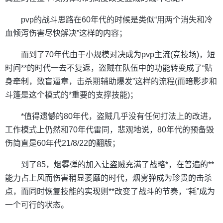
pvp的战斗思路在60年代的时候是类似“用两个消失和冷
血倾泻伤害尽快解决”这样的内容；
而到了70年代由于小规模对决成为pvp主流(竞技场)，短
时间**的时代一去不复返，盗贼在队伍中的功能转变成了“贴
身牵制，致盲逼章，击杀期辅助爆发”这样的流程(而暗影步和
斗篷是这个模式的*重要的支撑技能)；
*值得遗憾的80年代，盗贼几乎没有任何打法上的改进，
工作模式上仍然和70年代雷同，悲观地说，80年代的预备毁
伤简直是60年代21/8/22的翻版；
到了85，烟雾弹的加入让盗贼充满了战略*，在普遍的**
能力占上风而伤害稍显萎靡的时代，烟雾弹成为珍贵的击杀
点，而同时恢复技能的实现则**改变了战斗的节奏，“耗”成为
一个可行的状态。