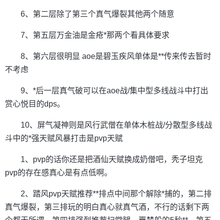
6、第二层除了第三个真气爆裂其他两个随意
7、第五层万金油是金疮*那两个看具体要求
8、第六层很明显 aoe是碧玉疾风单体是**传来传去暂时
不考虑
9、*后一层真气破可以在aoe战/集中型多线战斗中打出
赏心悦目的dps。
10、屏气凝神则是风行武僧在单体木桩战/分散型多线战
斗中的*强天赋风暴打击是pvp天赋
1、pvp的话你还是把酒仙天赋换成奶僧吧，秃子坦克
pvp的存在感真心是有点低啊。
2、踏风pvp天赋推荐**排点中间那个解除*捕的，第二排
真气爆裂，第三排玩的明白真心就真气酒，不行的话剩下两