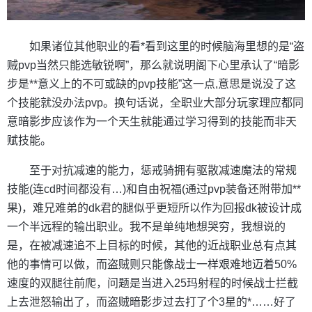
如果诸位其他职业的看*看到这里的时候脑海里想的是“盗
贼pvp当然只能选敏锐啊”，那么就说明阁下心里承认了“暗影
步是**意义上的不可或缺的pvp技能”这一点,意思是说没了这
个技能就没办法pvp。换句话说，全职业大部分玩家理应都同
意暗影步应该作为一个天生就能通过学习得到的技能而非天
赋技能。
至于对抗减速的能力，惩戒骑拥有驱散减速魔法的常规
技能(连cd时间都没有…)和自由祝福(通过pvp装备还附带加**
果)，难兄难弟的dk君的腿似乎更短所以作为回报dk被设计成
一个半远程的输出职业。我不是单纯地想哭穷，我想说的
是，在被减速追不上目标的时候，其他的近战职业总有点其
他的事情可以做，而盗贼则只能像战士一样艰难地迈着50%
速度的双腿往前爬，问题是当进入25玛射程的时候战士拦截
上去泄怒输出了，而盗贼暗影步过去打了个3星的*……好了