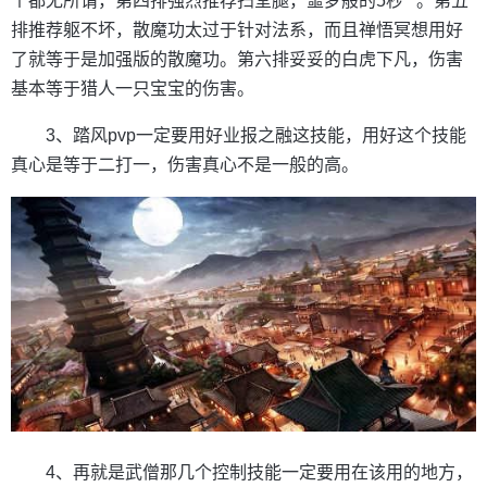
个都无所谓，第四排强烈推荐扫堂腿，噩梦般的5秒**。第五
排推荐躯不坏，散魔功太过于针对法系，而且禅悟冥想用好
了就等于是加强版的散魔功。第六排妥妥的白虎下凡，伤害
基本等于猎人一只宝宝的伤害。
3、踏风pvp一定要用好业报之融这技能，用好这个技能
真心是等于二打一，伤害真心不是一般的高。
4、再就是武僧那几个控制技能一定要用在该用的地方，