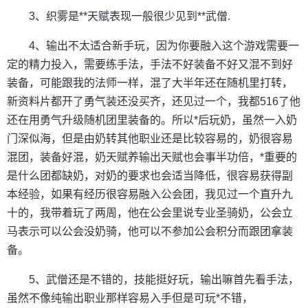
3、织雾是**天赋表现一般很少见到**武僧.
4、输出不太适合新手玩，因为你要融入这个游戏需要一
定的精力投入，需要练手法，手法不好装备不好又混不到好
装备，可能跟我的法师一样，混了大半年还在随机里打转，
新资料片都开了勇气装还没买齐，还见过一个，我都516了他
还在用勇气升级随机团里装备的。所以*后玩奶，虽然一入奶
门深似海，但是由奶转其他职业还是比较容易的，奶很容易
混团，装备好混，奶天赋养输出天赋也会事半功倍，*重要的
是什么团都缺奶，对奶的要求也会适当降低，很容易获得副
本经验，如果有经历很容易融入公会团，我见过一个直升九
十的，我带着玩了两周，他在公会里说专业圣骑奶，公会立
马表示可以公会没奶骑，他可以不参加公会积分而跟团拿装
备。
5、武僧还是不错的，技能挺好玩，输出嘛首先看手法，
虽然不像纯输出职业那样容易入手但是可玩*不错，