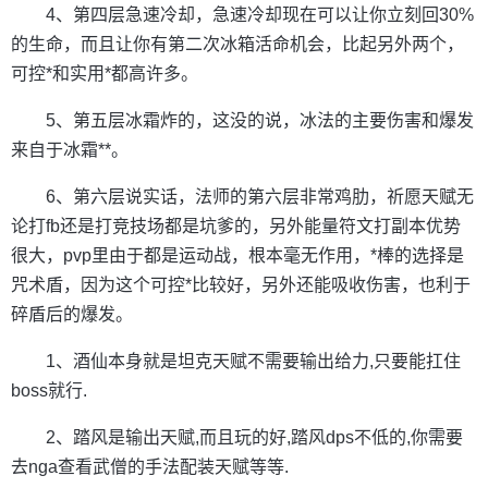
4、第四层急速冷却，急速冷却现在可以让你立刻回30%
的生命，而且让你有第二次冰箱活命机会，比起另外两个，
可控*和实用*都高许多。
5、第五层冰霜炸的，这没的说，冰法的主要伤害和爆发
来自于冰霜**。
6、第六层说实话，法师的第六层非常鸡肋，祈愿天赋无
论打fb还是打竞技场都是坑爹的，另外能量符文打副本优势
很大，pvp里由于都是运动战，根本毫无作用，*棒的选择是
咒术盾，因为这个可控*比较好，另外还能吸收伤害，也利于
碎盾后的爆发。
1、酒仙本身就是坦克天赋不需要输出给力,只要能扛住
boss就行.
2、踏风是输出天赋,而且玩的好,踏风dps不低的,你需要
去nga查看武僧的手法配装天赋等等.