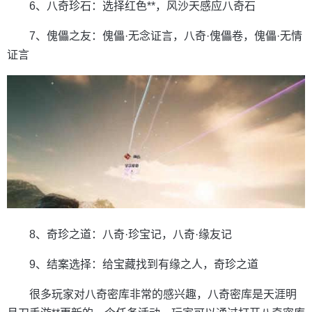
6、八奇珍石：选择红色**，风沙天感应八奇石
7、傀儡之友：傀儡·无念证言，八奇·傀儡卷，傀儡·无情
证言
8、奇珍之道：八奇·珍宝记，八奇·缘友记
9、结案选择：给宝藏找到有缘之人，奇珍之道
很多玩家对八奇密库非常的感兴趣，八奇密库是天涯明