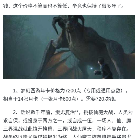
钱，这个价格不算高也不算低，毕竟也保持了很多年了。
1、梦幻西游年卡价格为7200点（专用或通用点数），
相当于14张月卡（一张月卡600点）。需要720块钱。
2、话说数千年前，蚩尤复活**，挑拨仙魔大战，人类为
求自保，或投身于两方之一，或自成一伍，一场人、仙、魔
三界混战就此拉开帷幕，三界间战火屠天，秩序不复存在。
战争终以蚩尤阴谋被揭发为终，人仙魔三族英雄携手将蚩尤