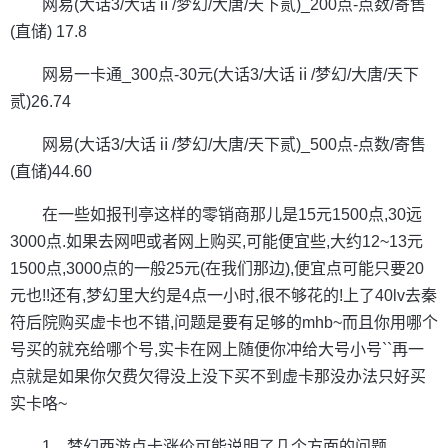
网易(大话3/大话ⅱ/梦幻/大唐/天下贰)_200点-点数/寄售
(直储) 17.8
网易一卡通_300点-30元(大话3/大话ⅱ/梦幻/大唐/天下
贰)26.74
网易(大话3/大话ⅱ/梦幻/大唐/天下贰)_500点-点数/寄售
(直储)44.60
在一些如报刊亭这样的零销商那儿是15元1500点,30远
3000点.如果去网吧或者网上购买,可能便宜些,大约12~13元
1500点,3000点的一般25元(在我们那边),便宜点可能只要20
元也!!还有,梦幻里大约是4点一小时,很不够花的!上了40lv去秦
符后院购买虚卡也不错,问题是要有足够的mhb~而且你用哪个
号买的就充给哪个号,实卡在网上随便你冲给大号小号``再一
点就是如果你欠费欠得没上没下买不到虚卡那没办法只好买
实卡咯~
1、梦幻西游点卡涨价可能说明了几个方面的问题。