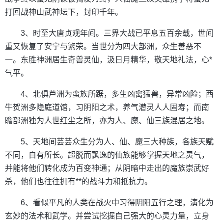
打回战神山武神坛下，封印千年。
3、时至大唐贞观年间。三界大战已平息五百余载，世间
重又恢复了安宁与繁荣。当世分为四大部洲，众生善恶不
一。东胜神洲居生奇兽灵仙，汲日月精华，敬天地礼法，心*
气平。
4、北俱芦洲为蛮族所踞，多生凶禽猛兽，异常凶险；西
牛贺洲多隐庭道馆，习阴阳之术，养气潜灵人人固寿；而南
瞻部洲独为人世红尘之所，亦为人、魔、仙三族混居之地。
5、天地间芸芸众生分为人、仙、魔三大种族，各族天赋
不同，自有所长。超脱而飘逸的仙族能够掌握天地之灵气，
并能将他们转化成为百变神通；从阴暗中走出的魔族崇武好
杀，他们也往往拥有**的战斗力和抵抗力。
6、看似平凡的人类在战火中习得阴阳五行之理，演化为
玄妙的法术和武学。并尝试挖掘自己强大的心灵力量，立身