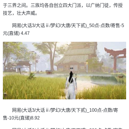
于三界之间。三族均各自创立四大门派，以广纳门徒，传授
技艺，壮大声威。
网易(大话3/大话ⅱ/梦幻/大唐/天下贰)_50点-点数/寄售-5
元(直储) 4.47
网易(大话3/大话ⅱ/梦幻/大唐/天下贰)_100点-点数/寄
售-10元(直储)8.92