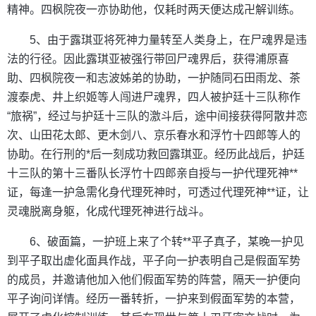
精神。四枫院夜一亦协助他，仅耗时两天便达成卍解训练。
5、由于露琪亚将死神力量转至人类身上，在尸魂界是违
法的行径。因此露琪亚被强行带回尸魂界后，获得浦原喜
助、四枫院夜一和志波姊弟的协助，一护随同石田雨龙、茶
渡泰虎、井上织姬等人闯进尸魂界，四人被护廷十三队称作
“旅祸”，经过与护廷十三队的激斗后，途中间接获得阿散井恋
次、山田花太郎、更木剑八、京乐春水和浮竹十四郎等人的
协助。在行刑的*后一刻成功救回露琪亚。经历此战后，护廷
十三队的第十三番队长浮竹十四郎亲自授与一护代理死神**
证，每逢一护急需化身代理死神时，可透过代理死神**证，让
灵魂脱离身躯，化成代理死神进行战斗。
6、破面篇，一护班上来了个转**平子真子，某晚一护见
到平子取出虚化面具作战，平子向一护表明自己是假面军势
的成员，并邀请他加入他们假面军势的阵营，隔天一护便向
平子询问详情。经历一番转折，一护来到假面军势的本营，