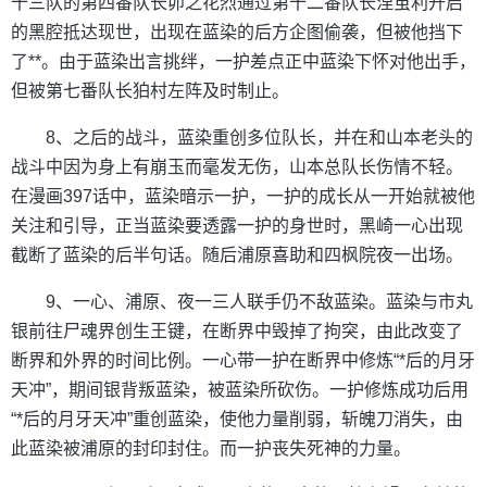
十三队的第四番队长卯之花烈通过第十二番队长涅茧利开启
的黑腔抵达现世，出现在蓝染的后方企图偷袭，但被他挡下
了**。由于蓝染出言挑绊，一护差点正中蓝染下怀对他出手，
但被第七番队长狛村左阵及时制止。
8、之后的战斗，蓝染重创多位队长，并在和山本老头的
战斗中因为身上有崩玉而毫发无伤，山本总队长伤情不轻。
在漫画397话中，蓝染暗示一护，一护的成长从一开始就被他
关注和引导，正当蓝染要透露一护的身世时，黑崎一心出现
截断了蓝染的后半句话。随后浦原喜助和四枫院夜一出场。
9、一心、浦原、夜一三人联手仍不敌蓝染。蓝染与市丸
银前往尸魂界创生王键，在断界中毁掉了拘突，由此改变了
断界和外界的时间比例。一心带一护在断界中修炼“*后的月牙
天冲”，期间银背叛蓝染，被蓝染所砍伤。一护修炼成功后用
“*后的月牙天冲”重创蓝染，使他力量削弱，斩魄刀消失，由
此蓝染被浦原的封印封住。而一护丧失死神的力量。