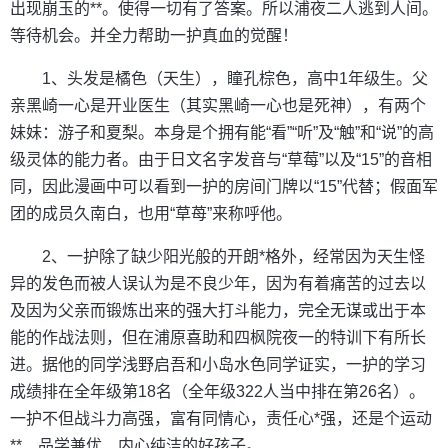
出现崩玉的**。使得一切有了答案。所以浦夜二人逃到人间。
等待机会。并全力帮助一护真血的觉醒！
1、头发是橘色（天生），瞳孔棕色，高中1年级生。父
亲黑崎一心是开业医生（其实黑崎一心也是死神），有两个
妹妹：游子和夏梨。本身是个拥有能“看”“听”及“触”和“说”的高
级灵体的能力者。由于日文名字发音与“草莓”以及“15”的音相
同，因此漫画中可以看到一护的房间门牌以“15”代替；假面军
团的成员久南白，也用“草苺”来称呼他。
2、一护除了缺少阳光般的开朗*格外，经常因为天生怪
异的发色而被人误认为是不良少年，因为有着痛苦的过去以
及因为父亲而锻炼出来的强大打斗能力，完全无谋或出于本
能的作战法则，但在浦原喜助和四枫院夜一的特训下有所长
进。据他的同学浅野启吾和小岛水色同学证实，一护的学习
成绩排在全年级第18名（全年级322人当中排在第26名）。
一护不但战斗力高强，富有同情心，责任心*强，还是个运动
**、品学兼优、内心纯洁的好孩子。