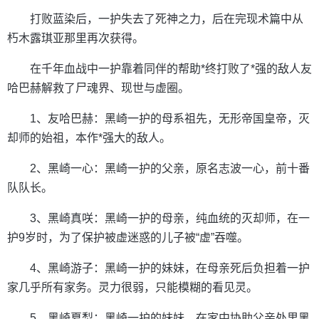
打败蓝染后，一护失去了死神之力，后在完现术篇中从
朽木露琪亚那里再次获得。
在千年血战中一护靠着同伴的帮助*终打败了*强的敌人友
哈巴赫解救了尸魂界、现世与虚圈。
1、友哈巴赫：黑崎一护的母系祖先，无形帝国皇帝，灭
却师的始祖，本作*强大的敌人。
2、黑崎一心：黑崎一护的父亲，原名志波一心，前十番
队队长。
3、黑崎真咲：黑崎一护的母亲，纯血统的灭却师，在一
护9岁时，为了保护被虚迷惑的儿子被“虚”吞噬。
4、黑崎游子：黑崎一护的妹妹，在母亲死后负担着一护
家几乎所有家务。灵力很弱，只能模糊的看见灵。
5、黑崎夏梨：黑崎一护的妹妹，在家中协助父亲处里黑