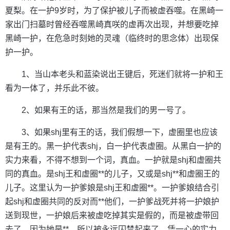
夏梨。在一护9岁时，为了保护被儿子而被虚吞噬。在黑崎一
家出门扫墓时曾经吞噬黑崎真咲的虚再次出现，并想要吃掉
黑崎一护，在危急时刻她的灵魂（临终时的思念体）出现保
护一护。
1、当山本老头和蓝染说出王键后，死迷们就将一护和王
看为一体了，并乐此不彼。
2、如果有王的话，那当然是我们的男一号了。
3、如果shj里有王的话，我们假想一下，虚圈里也应该
是有王的。黑一护代表shj，白一护代表虚圈。从黑白一护的
实力来看，不得不想到一个词，真血。一护就是shj和虚圈共
同的真血。是shj王和虚圈**的儿子，又或是shj**和虚圈王的
儿子。这里认为一护爹娘是shj王和虚圈**。一护爹娘结合引
起shj和虚圈共同的反对而**他们，一护爹战死并将一护娘护
送到现世，一护娘后来被虚吃掉其实是假的，而是被虚带回
去了，因为她是**，所以被永远囚禁起来了。凭一心的实力，