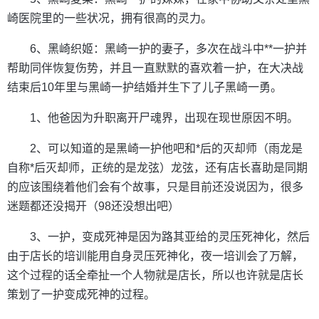
崎医院里的一些状况，拥有很高的灵力。
6、黑崎织姬：黑崎一护的妻子，多次在战斗中**一护并
帮助同伴恢复伤势，并且一直默默的喜欢着一护，在大决战
结束后10年里与黑崎一护结婚并生下了儿子黑崎一勇。
1、他爸因为升职离开尸魂界，出现在现世原因不明。
2、可以知道的是黑崎一护他吧和*后的灭却师（雨龙是
自称*后灭却师，正统的是龙弦）龙弦，还有店长喜助是同期
的应该围绕着他们会有个故事，只是目前还没说因为，很多
迷题都还没揭开（98还没想出吧）
3、一护，变成死神是因为路其亚给的灵压死神化，然后
由于店长的培训能用自身灵压死神化，夜一培训会了万解，
这个过程的话全牵扯一个人物就是店长，所以也许就是店长
策划了一护变成死神的过程。