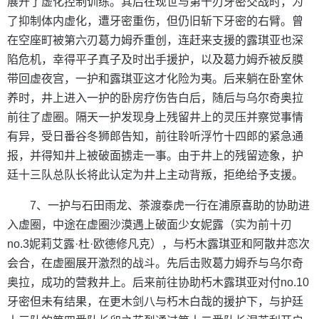
展开了虚化控制训练。其后在现世与第十刃牙密交战时，为
了抑制体内虚化，遭牙密重伤，但仍旧斩下牙密的右臂。曾
在空座町被第六刃葛力姆乔重创，连赶来支援的露琪亚也深
陷危机，幸得平子真子及时出手援护，以及葛力姆乔被反膜
带回虚夜宫，一护和露琪亚这才化险为夷。后来躺在卧室休
养时，井上进入一护的卧房疗伤告白后，随后与乌尔奇奥拉
前往了虚圈。隔天一护发现身上残留井上的灵压并察觉事情
有异，受日番谷冬狮郎告知，前往聆听浮竹十四郎的紧急通
报，并得知井上被破面掳走一事。由于井上的残留迹象，护
廷十三队总队长将此认定为井上主动背叛，拒绝给予支援。
7、一护与石田雨龙、茶渡泰虎一行在浦原喜助的协助进
入虚圈，中途在虚圈沙漠遇上破面少女妮露（实为前十刃
no.3妮莉艾露·杜·欧德修凡克），与朽木露琪亚和阿散井恋次
会合，在虚圈展开激烈的战斗。先后击败葛力姆乔与乌尔奇
奥拉，成功的营救井上。后来前往协助朽木露琪亚对付no.10
牙密但未有结果，在更木剑八与朽木白哉的援护下，与护廷