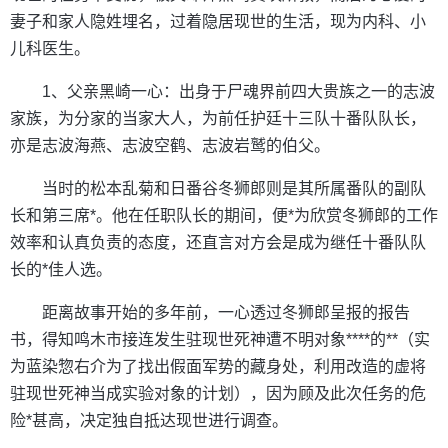
妻子和家人隐姓埋名，过着隐居现世的生活，现为内科、小
儿科医生。
1、父亲黑崎一心：出身于尸魂界前四大贵族之一的志波
家族，为分家的当家大人，为前任护廷十三队十番队队长，
亦是志波海燕、志波空鹤、志波岩鹫的伯父。
当时的松本乱菊和日番谷冬狮郎则是其所属番队的副队
长和第三席*。他在任职队长的期间，便*为欣赏冬狮郎的工作
效率和认真负责的态度，还直言对方会是成为继任十番队队
长的*佳人选。
距离故事开始的多年前，一心透过冬狮郎呈报的报告
书，得知鸣木市接连发生驻现世死神遭不明对象****的**（实
为蓝染惣右介为了找出假面军势的藏身处，利用改造的虚将
驻现世死神当成实验对象的计划），因为顾及此次任务的危
险*甚高，决定独自抵达现世进行调查。