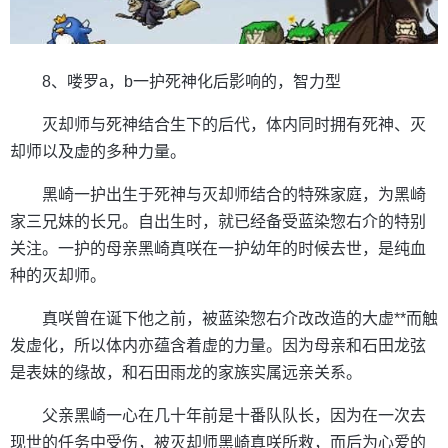
8、喽罗a，b一护死神化后影响的，智力型
灭却师与死神结合生下的后代，体内同时拥有死神、灭
却师以及虚的多种力量。
黑崎一护出生于死神与灭却师结合的特殊家庭，为黑崎
家三兄妹的长兄。自出生时，就已经备受蓝染惣右介的特别
关注。一护的母亲黑崎真咲在一护幼年的时候去世，是纯血
种的灭却师。
真咲曾在诞下他之前，被蓝染惣右介改改造的大虚**而触
发虚化，所以体内亦蕴含着虚的力量。因为母亲和石田龙弦
是表妹的缘故，和石田雨龙的家族实属远亲关系。
父亲黑崎一心在几十年前是十番队队长，因为在一次去
现世的任务中受伤，被灭却师黑崎真咲所救，而后为心爱的