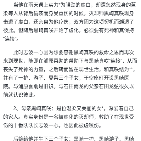
当他在雨天遇上实力*为强劲的虚白，却遭忽然现身的蓝
染等人从背后偷袭而身受重伤的时候，灭却师黑崎真咲现身
击退了虚白，还亲自为他疗伤，双方因为这项契机而邂逅了
彼此。但随后黑崎真咲开始了虚化，必须要有死神和其保持
“连接”。
此时志波一心因为想要感谢黑崎真咲的救命之恩而再次
来到现世，随即在浦原喜助的帮助下与黑崎真咲“连接”，从而
丧失了死神的力量，之后转而留在现世生活，和真咲结为**，
并有了一护、游子、夏梨三个子女，于空座町开设黑崎医
院。与浦原喜助是旧识。与石田雨龙的父亲石田龙弦很久以
前就认识彼此。
2、母亲黑崎真咲：是位温柔又美丽的女*，深爱着自己
的家人。真实身份是一名被虚化的灭却师，救助了在现世受
伤的十番队队长志波一心，也因此被虚咬伤。
后嫁给他并生下三个子女：黑崎一护、黑崎游子、黑崎