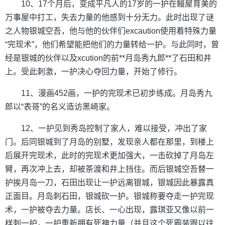
10、17个月后，变成平凡人的17岁的一护在鳗屋育美的
万事屋中打工，失去力量的他感到十分无力。此时出现了谜
之人物银城空吾，他与他的伙伴们excaution使用着特殊力量
“完现术”，他们希望能把他们的力量转给一护。与此同时，曾
经是银城的伙伴以及xcution的前**月岛秀九郎**了石田和井
上。受此刺激，一护决心夺回力量，开始了修行。
11、漫画452画，一护的完现术已初步练成。月岛秀九
郎以“表哥”的名义造访黑崎家。
12、一护见到秀岛控制了家人，难以接受，冲出了家
门。后同银城到了月岛的别墅，发现亲人都在那里，到楼上
后展开完现术，此时的完现术更加强大，一击砍掉了月岛左
臂，再次冲上去，却被茶渡和井上挡住。而后银城空吾替一
护挨月岛一刀，石田出现让一护远离银城，银城因此暴露真
正面目。月岛刺石田，银城砍一护。银城称要夺走一护完现
术，一护被夺去力量。店长、一心出现，露琪亚又像以前一
样刺一护，一护重新拥有死神力量（并且这个死霸装跟以往