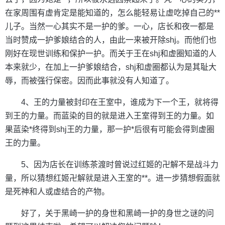
在家周围有虚肯定是能知道的，怎么能轻易让虚吃掉自己的**
儿子。当然一心其实不是一护的爹。一心，店长和夜一都是
当时赞成一护爹娘结合的人，由此一来被开除shj。而他们也
刚好在现世训练和保护一护。而关于王在shj和虚圈知道的人
本来就少，在加上一护爹娘结合，shj和虚圈都认为是其耻大
辱，而被强行保密。因而此事就没有人知道了。
4、王的力量被封印在王室中，谁成为下一个王，就将得
到王的力量。而蓝染的目的就是进入王室得到王的力量。如
果蓝染*终得到shj王的力量，那一护*后很有可能会得到虚圈
王的力量。
5、因为店长在训练茶渡时曾说过红姬的卍解不是战斗力
量，所以猜想红姬卍解就是进入王室的**。进一步猜想假面就
是死神和人或虚结合的产物。
好了，关于黑崎一护的身世和黑崎一护的身世之谜的问