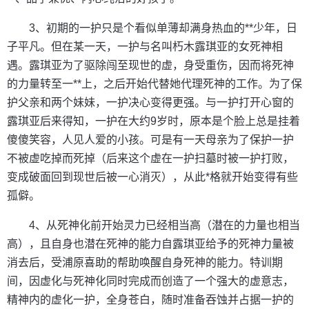
3、初期的一护只是个看似单薄却满身热血的**少年，日
子平凡。但在某一天，一护与名叫朽木露琪亚的女死神相
遇。露琪亚为了驱除闯至现世的虚，身受重伤，因而将死神
的力量转至一**上，之后开始代替她代理死神的工作。为了保
护父亲和两个妹妹，一护决心变得更强。与一护打开心窗的
露琪亚后来得知，一护在大约9岁时，原本是个脸上总是挂着
傻傻笑容，人见人爱的小孩。可是有一天母亲为了保护一护
不被虚吃掉而死掉（后来这个虚在一护扫墓时被一护打败，
变成破面回到现世后被一心消灭），从此*格就开始变得有些
孤僻。
4、从死神化前开始灵力已经相当高（潜在的力量也相当
高），且自身也潜在死神的能力自露琪亚给予的死神力量被
消去后，受浦原喜助的帮助唤醒自身死神的能力。特训期
间，因虚化与死神化同时完成而创造了一个强大的虚意志，
精神内的虚化一护，全身苍白，随时准备吞蚀并占据一护的