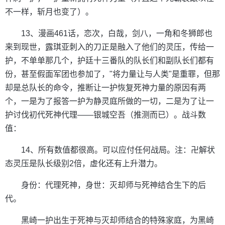
不一样，斩月也变了）。
13、漫画461话，恋次，白哉，剑八，一角和冬狮郎也
来到现世，露琪亚刺入的刀正是融入了他们的灵压，传给一
护，不单单那几个，护廷十三番队的队长们和副队长们都有
份，甚至假面军团也参加了，"将力量让与人类"是重罪，但那
却是总队长的命令，推断让一护恢复死神力量的原因有两
个，一是为了报答一护为静灵庭所做的一切，二是为了让一
护讨伐初代死神代理——银城空吾（推测而已）。战斗数
值：
14、所有数值都很高。可以应付任何战局。注：卍解状
态灵压是队长级别2倍，虚化还有上升潜力。
身份：代理死神，身世：灭却师与死神结合生下的后
代。
黑崎一护出生于死神与灭却师结合的特殊家庭，为黑崎