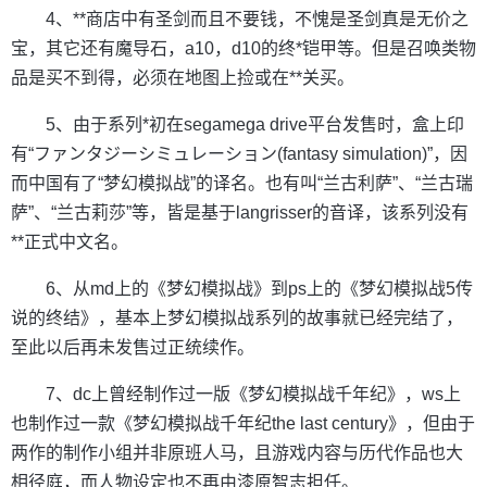
4、**商店中有圣剑而且不要钱，不愧是圣剑真是无价之
宝，其它还有魔导石，a10，d10的终*铠甲等。但是召唤类物
品是买不到得，必须在地图上捡或在**关买。
5、由于系列*初在segamega drive平台发售时，盒上印
有“ファンタジーシミュレーション(fantasy simulation)”，因
而中国有了“梦幻模拟战”的译名。也有叫“兰古利萨”、“兰古瑞
萨”、“兰古莉莎”等，皆是基于langrisser的音译，该系列没有
**正式中文名。
6、从md上的《梦幻模拟战》到ps上的《梦幻模拟战5传
说的终结》，基本上梦幻模拟战系列的故事就已经完结了，
至此以后再未发售过正统续作。
7、dc上曾经制作过一版《梦幻模拟战千年纪》，ws上
也制作过一款《梦幻模拟战千年纪the last century》，但由于
两作的制作小组并非原班人马，且游戏内容与历代作品也大
相径庭，而人物设定也不再由漆原智志担任。