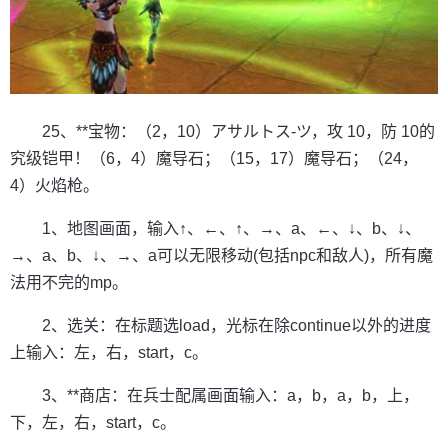
25、**宝物：（2，10）アサルトス-ツ，攻 10，防 10的
究级铠甲！（6，4）魔导石；（15，17）魔导石；（24，
4）火焰枪。
1、地图画面，输入↑、←、↑、→、a、←、↓、b、↓、
→、a、b、↓、→、a可以无限移动(包括npc和敌人)，所有魔
法用不完的mp。
2、选关：在标题选load，光标在除continue以外的进度
上输入：左，右，start，c。
3、**商店：在兵士配属画面输入：a，b，a，b，上，
下，左，右，start，c。